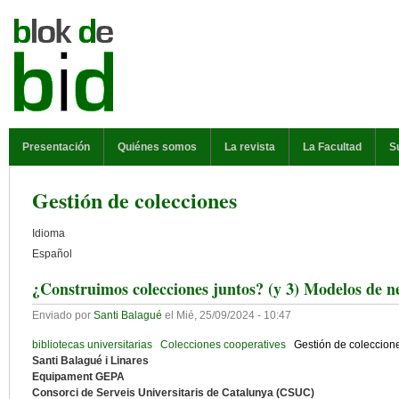
Pasar al contenido principal
MENÚ PRINCIPAL
Presentación
Quiénes somos
La revista
La Facultad
S
Gestión de colecciones
Idioma
Español
¿Construimos colecciones juntos? (y 3) Modelos de n
Enviado por
Santi Balagué
el
Mié, 25/09/2024 - 10:47
bibliotecas universitarias
Colecciones cooperatives
Gestión de coleccion
Santi Balagué i Linares
Equipament GEPA
Consorci de Serveis Universitaris de Catalunya (CSUC)