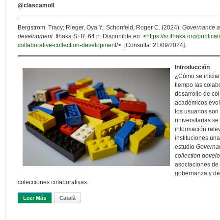
@clascamoll
Bergstrom, Tracy; Rieger, Oya Y.; Schonfeld, Roger C. (2024).
Governance an
development.
Ithaka S+R. 64 p. Disponible en: <
https://sr.ithaka.org/publi
collaborative-collection-development/
>. [Consulta: 21/09/2024].
Introducción
¿Cómo se inician
tiempo las colab
desarrollo de co
académicos evol
los usuarios son
universitarias se
información rele
instituciones una
estudio
Governan
collection devel
asociaciones de b
gobernanza y de 
colecciones colaborativas.
Leer Más
Sobre ¿Construimos Colecciones Juntos? (y 3) Modelos De Nego
Català