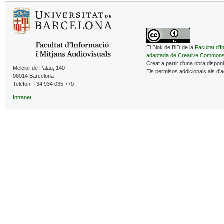
El Blok de BiD de la
Facultat d'I
adaptada de Creative Common
Creat a partir d'una obra dispon
Melcior de Palau, 140
Els permisos addicionals als d'
08014 Barcelona
Telèfon: +34 934 035 770
Intranet