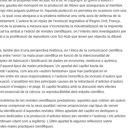
ts de la propietat intel·lectual, és a dir, el
copyright.
El gremi d’editors i
any, gaudia del monopoli en la producció de llibres que assegurava al membre
 ningú més pogués publicar-lo. Aquesta protecció es percebia en ocasions com una
es, la qual cosa atorgava a la pirateria editorial una certa aura de defensa de la
letament. L’autora fa un repàs de l’evolució legislativa al Regne Unit, França,
gment de la pirateria a mesura que s’incrementa la industrialització de la impremta.
at ha arribat a l’edició de revistes científiques, on l’interès dels investigadors per
at a la proliferació de repositoris com Sci-Hub que tenen per objectiu la difusió
, també des d’una perspectiva històrica, en l’ètica de la comunicació científica.
entre l’error i la mala praxi científica en funció de la intencionalitat de
emples de fabricació i falsificació de dades en economia, medicina o química,
’aquest tipus de males pràctiques. Un apartat del capítol tracta de
 l’autoria, com ara els «autors fantasma» (que han participat en el
n entre els seus responsables) o l’autoria honorífica (la inclusió d’autors que
nuació, s’analitzen les tres principals causes de la retractació d’articles d’autors
lació d’imatges i el plagi. El capítol finalitza amb la discussió dels efectes
essencial de la ciència: la reproductibilitat dels estudis científics.
el problema de les revistes científiques predadores, aquelles que cobren als autors
 sense comprovar-ne la seva qualitat i sense proporcionar cap tipus de servei
a la identificació d’aquestes revistes. Altres apartats del capítol es dediquen a
ns dedicades a la producció d’articles falsos per vendre’n l’autoria) i els articles
ontinuen citant com a legítims). L’últim apartat fa algunes reflexions sobre
tes males pràctiques científiques.