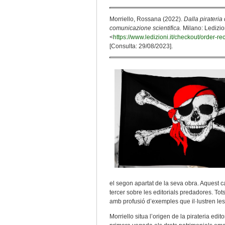
Morriello, Rossana (2022).
Dalla pirateria 
comunicazione scientifica.
Milano: Ledizion
<
https://www.ledizioni.it/checkout/orde
[Consulta: 29/08/2023].
el segon apartat de la seva obra. Aquest cap
tercer sobre les editorials predadores. To
amb profusió d’exemples que il·lustren les
Morriello situa l’origen de la pirateria edit