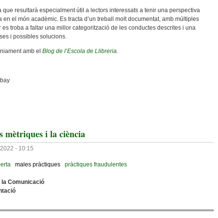
a que resultarà especialment útil a lectors interessats a tenir una perspectiva
ètica en el món acadèmic. Es tracta d’un treball molt documentat, amb múltiples
es troba a faltar una millor categorització de les conductes descrites i una
ses i possibles solucions.
tàniament amb el
Blog de l’Escola de Llibreria
.
abay
ditorials
s mètriques i la ciència
/2022 - 10:15
erta
males pràctiques
pràctiques fraudulentes
e la Comunicació
ntació