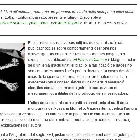
dei libri all’editoria predatoria: un percorso tra storia della stampa ed etica della
i. 158 p. (Editoria: passato, presente e futuro). Disponible a:
r-received/55043/?key=wc_order_c2rGKG5HeyWlF
>. ISBN 978-88-5526-804-2.
Els darrers mesos, diversos mitjans de comunicació han
publicat notícies sobre comportaments deshonestos
d’investigadors en publicar resultats científics (vegeu, per
exemple, les publicades a
El País
o
elDiario.es
). Malgrat tractar-
se d’un tema d’actualitat, el plagi o la falsificació de dades no
són conductes noves i se’n poden documentar casos des dels
inicis de la ciència moderna tot i que, probablement, s’han
exacerbat com a conseqüència d’uns criteris d’avaluació
científica centrats de manera gairebé exclusiva en el
mesurament quantitatiu de la producció dels investigadors.
L’ètica de la comunicació científica constitueix el nucli de la
monografia de Rossana Morriello. A aquest tema dedica l’autora
ítol central ve precedit d’un altre sobre la pirateria i té com a continuació un
ts tres capítols conformen una obra amb una orientació eminentment històrica,
 explicacions de l’autora.
orial a l’Anglaterra del segle XVII, justament el lloc i el moment on es regulen per