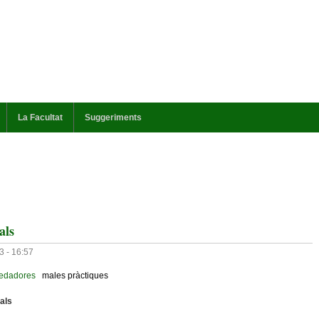
La Facultat
Suggeriments
als
3 - 16:57
predadores
males pràctiques
uals