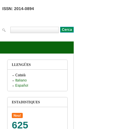
ISSN: 2014-0894
Cerca
Formulari de cerca
LLENGÜES
Català
Italiano
Español
ESTADISTIQUES
Nou!
625