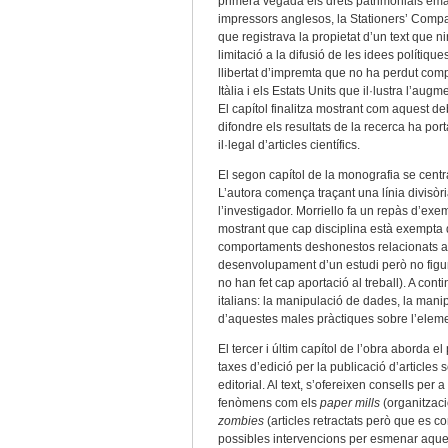
primera vegada els drets patrimonials emana
impressors anglesos, la Stationers’ Comp
que registrava la propietat d’un text que
limitació a la difusió de les idees polítiqu
llibertat d’impremta que no ha perdut comp
Itàlia i els Estats Units que il·lustra l’au
El capítol finalitza mostrant com aquest deb
difondre els resultats de la recerca ha port
il·legal d’articles científics.
El segon capítol de la monografia se centra
L’autora comença traçant una línia divisòria 
l’investigador. Morriello fa un repàs d’ex
mostrant que cap disciplina està exempta d
comportaments deshonestos relacionats amb
desenvolupament d’un estudi però no figure
no han fet cap aportació al treball). A conti
italians: la manipulació de dades, la manipu
d’aquestes males pràctiques sobre l’element 
El tercer i últim capítol de l’obra aborda 
taxes d’edició per la publicació d’articles
editorial. Al text, s’ofereixen consells per 
fenòmens com els
paper mills
(organitzacio
zombies
(articles retractats però que es c
possibles intervencions per esmenar aques