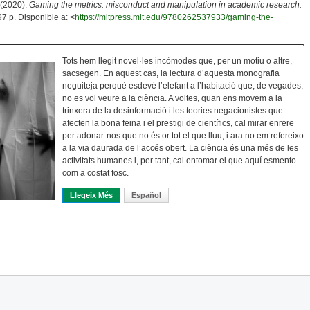
 (2020).
Gaming the metrics: misconduct and manipulation in academic research.
7 p. Disponible a: <
https://mitpress.mit.edu/9780262537933/gaming-the-
Tots hem llegit novel·les incòmodes que, per un motiu o altre,
sacsegen. En aquest cas, la lectura d’aquesta monografia
neguiteja perquè esdevé l’elefant a l’habitació que, de vegades,
no es vol veure a la ciència. A voltes, quan ens movem a la
trinxera de la desinformació i les teories negacionistes que
afecten la bona feina i el prestigi de científics, cal mirar enrere
per adonar-nos que no és or tot el que lluu, i ara no em refereixo
a la via daurada de l’accés obert. La ciència és una més de les
activitats humanes i, per tant, cal entomar el que aquí esmento
com a costat fosc.
Llegeix Més
Sobre Furgant En El Costat Fosc De Les Mètriques I L
Español