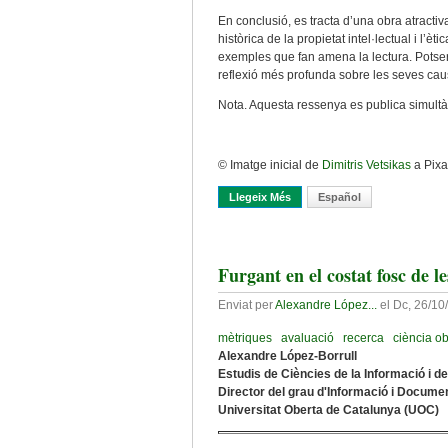
En conclusió, es tracta d’una obra atractiv
històrica de la propietat intel·lectual i l’
exemples que fan amena la lectura. Potser 
reflexió més profunda sobre les seves cau
Nota. Aquesta ressenya es publica simul
© Imatge inicial de
Dimitris Vetsikas
a Pix
Llegeix Més
Sobre De Pirates I Predadors E
Español
Furgant en el costat fosc de le
Enviat per
Alexandre López...
el
Dc, 26/10
mètriques
avaluació
recerca
ciència ob
Alexandre López-Borrull
Estudis de Ciències de la Informació i d
Director del grau d'Informació i Docume
Universitat Oberta de Catalunya (UOC)