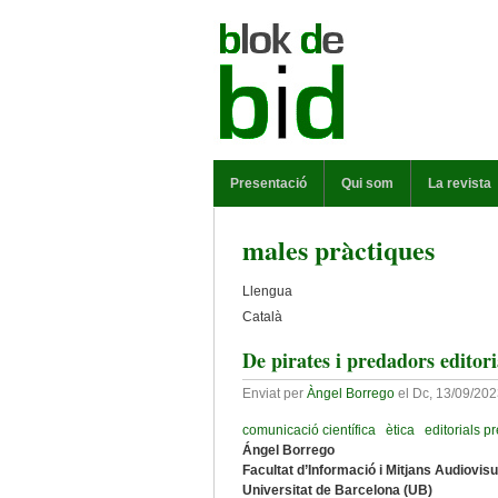
Vés al contingut
MENÚ PRINCIPAL
Presentació
Qui som
La revista
males pràctiques
Llengua
Català
De pirates i predadors editori
Enviat per
Àngel Borrego
el
Dc, 13/09/202
comunicació científica
ètica
editorials 
Ángel Borrego
Facultat d’Informació i Mitjans Audiovis
Universitat de Barcelona (UB)