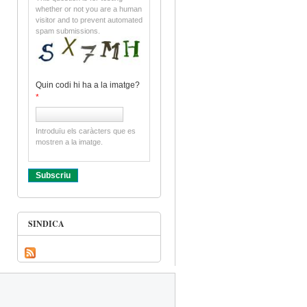
whether or not you are a human
visitor and to prevent automated
spam submissions.
Quin codi hi ha a la imatge?
*
Introduïu els caràcters que es
mostren a la imatge.
a Ciència
SINDICA