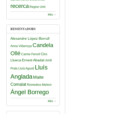
recerca
Regne Unit
Més
RESSENYADORS
Alexandre López-Borrull
Candela
Anna Villarroya
Ollé
Ciro
Carme Fenoll
Llueca
Ernest Abadal
Jordi
Lluís
Prats
Lluís Agustí
Anglada
Maite
Comalat
Remedios Melero
Ángel Borrego
Més