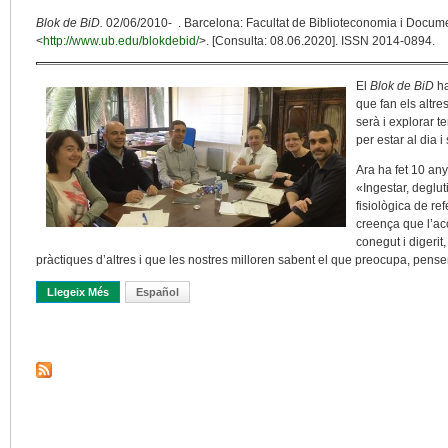
Blok de BiD.
02/06/2010- . Barcelona: Facultat de Biblioteconomia i Docume
<
http://www.ub.edu/blokdebid/
>. [Consulta: 08.06.2020]. ISSN 2014-0894.
El
Blok de BiD
ha
que fan els altr
serà i explorar t
per estar al dia 
Ara ha fet 10 an
«Ingestar, deglu
fisiològica de r
creença que l’ac
conegut i digerit,
pràctiques d’altres i que les nostres milloren sabent el que preocupa, pensen
Llegeix Més
Sobre Conèixer, Compartir, Concentrar
Español