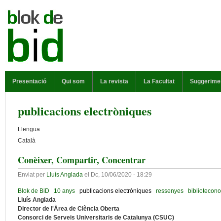
Vés al contingut
MENÚ PRINCIPAL
Presentació
Qui som
La revista
La Facultat
Suggerime
publicacions electròniques
Llengua
Català
Conèixer, Compartir, Concentrar
Enviat per
Lluís Anglada
el
Dc, 10/06/2020 - 18:29
Blok de BiD
10 anys
publicacions electròniques
ressenyes
bibliotecon
Lluís Anglada
Director de l'Àrea de Ciència Oberta
Consorci de Serveis Universitaris de Catalunya (CSUC)