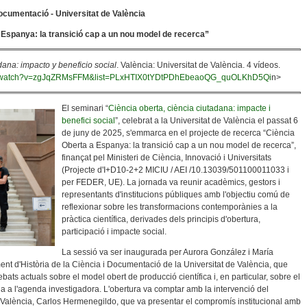
ocumentació - Universitat de València
Espanya: la transició cap a un nou model de recerca”
dana: impacto y beneficio social
. València: Universitat de València. 4 vídeos.
om/watch?v=zgJqZRMsFFM&list=PLxHTIX0tYDtPDhEbeaoQG_quOLKhD5Qi
n>
El seminari “
Ciència oberta, ciència ciutadana: impacte i
benefici social
”, celebrat a la Universitat de València el passat 6
de juny de 2025, s'emmarca en el projecte de recerca “Ciència
Oberta a Espanya: la transició cap a un nou model de recerca”,
finançat pel Ministeri de Ciència, Innovació i Universitats
(Projecte d'I+D10-2+2 MICIU / AEI /10.13039/501100011033 i
per FEDER, UE). La jornada va reunir acadèmics, gestors i
representants d'institucions públiques amb l'objectiu comú de
reflexionar sobre les transformacions contemporànies a la
pràctica científica, derivades dels principis d'obertura,
participació i impacte social.
La sessió va ser inaugurada per Aurora González i María
nt d'Història de la Ciència i Documentació de la Universitat de València, que
bats actuals sobre el model obert de producció científica i, en particular, sobre el
na a l'agenda investigadora. L'obertura va comptar amb la intervenció del
e València, Carlos Hermenegildo, que va presentar el compromís institucional amb