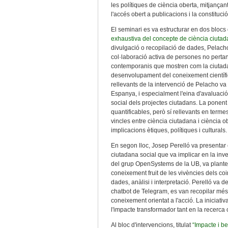
les polítiques de ciència oberta, mitjançant
l'accés obert a publicacions i la constituci
El seminari es va estructurar en dos blocs
exhaustiva del concepte de ciència ciuta
divulgació o recopilació de dades, Pelach
col·laboració activa de persones no pertan
contemporanis que mostren com la ciutadan
desenvolupament del coneixement científic,
rellevants de la intervenció de Pelacho va
Espanya, i especialment l'eina d'avaluació 
social dels projectes ciutadans. La ponent
quantificables, però sí rellevants en terme
vincles entre ciència ciutadana i ciència
implicacions ètiques, polítiques i culturals.
En segon lloc, Josep Perelló va presentar
ciutadana social que va implicar en la in
del grup OpenSystems de la UB, va planteja
coneixement fruit de les vivències dels coi
dades, anàlisi i interpretació. Perelló va 
chatbot de Telegram, es van recopilar més d
coneixement orientat a l'acció. La iniciat
l'impacte transformador tant en la recerca
Al bloc d'intervencions, titulat
“Impacte i b