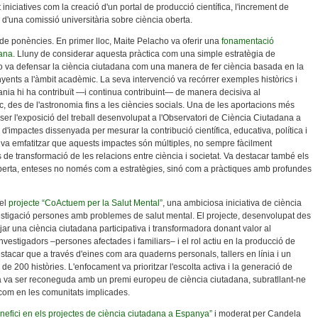
 iniciatives com la creació d'un portal de producció científica, l'increment de
ó d'una comissió universitària sobre ciència oberta.
 de ponències. En primer lloc, Maite Pelacho va oferir una
fonamentació
dana
. Lluny de considerar aquesta pràctica com una simple estratègia de
o va defensar la ciència ciutadana com una manera de fer ciència basada en la
yents a l'àmbit acadèmic. La seva intervenció va recórrer exemples històrics i
ia hi ha contribuït —i continua contribuint— de manera decisiva al
 des de l'astronomia fins a les ciències socials. Una de les aportacions més
 ser l'exposició del treball desenvolupat a l'Observatori de Ciència Ciutadana a
d'impactes dissenyada per mesurar la contribució científica, educativa, política i
 va emfatitzar que aquests impactes són múltiples, no sempre fàcilment
s de transformació de les relacions entre ciència i societat. Va destacar també els
 oberta, enteses no només com a estratègies, sinó com a pràctiques amb profundes
 el
projecte “CoActuem per la Salut Mental”
, una ambiciosa iniciativa de ciència
vestigació persones amb problemes de salut mental. El projecte, desenvolupat des
r una ciència ciutadana participativa i transformadora donant valor al
nvestigadors –persones afectades i familiars– i el rol actiu en la producció de
destacar que a través d'eines com ara quaderns personals, tallers en línia i un
e 200 històries. L'enfocament va prioritzar l'escolta activa i la generació de
iva va ser reconeguda amb un premi europeu de ciència ciutadana, subratllant-ne
 com en les comunitats implicades.
enefici en els projectes de ciència ciutadana a Espanya”
i moderat per Candela