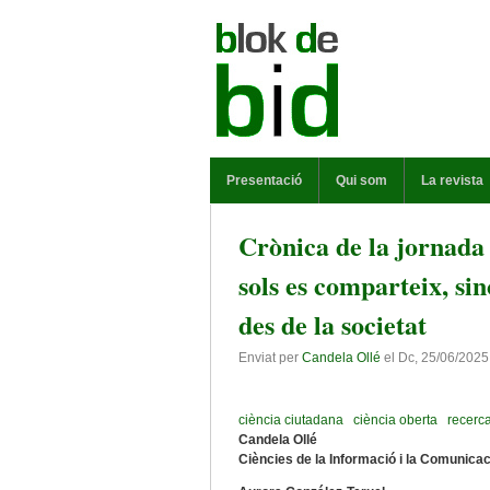
Vés al contingut
MENÚ PRINCIPAL
Presentació
Qui som
La revista
Crònica de la jornada
sols es comparteix, si
des de la societat
Enviat per
Candela Ollé
el
Dc, 25/06/2025
ciència ciutadana
ciència oberta
recerc
Candela Ollé
Ciències de la Informació i la Comunica