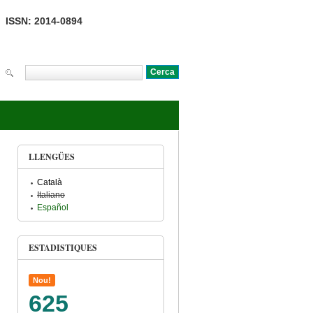
ISSN: 2014-0894
Cerca
Formulari de cerca
LLENGÜES
Català
Italiano
Español
ESTADISTIQUES
Nou!
625