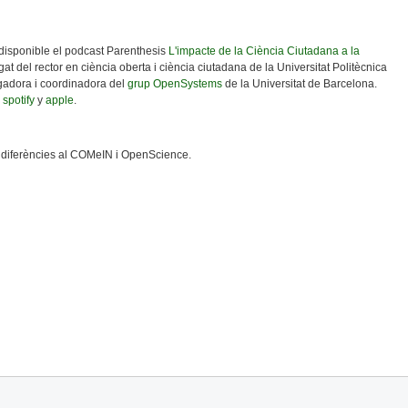
u disponible el podcast Parenthesis
L'impacte de la Ciència Ciutadana a la
gat del rector en ciència oberta i ciència ciutadana de la Universitat Politècnica
igadora i coordinadora del
grup OpenSystems
de la Universitat de Barcelona.
;
spotify
y
apple
.
ls diferències al COMeIN i OpenScience.