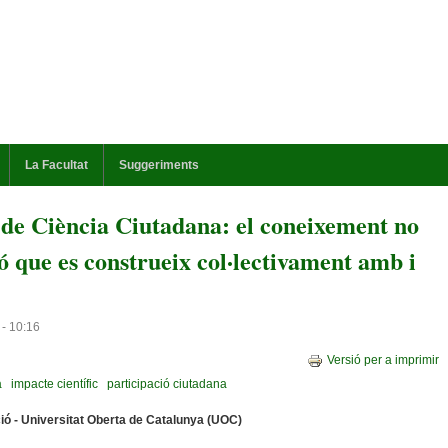
La Facultat
Suggeriments
 de Ciència Ciutadana: el coneixement no
nó que es construeix col·lectivament amb i
 - 10:16
Versió per a imprimir
a
impacte científic
participació ciutadana
ció - Universitat Oberta de Catalunya (UOC)