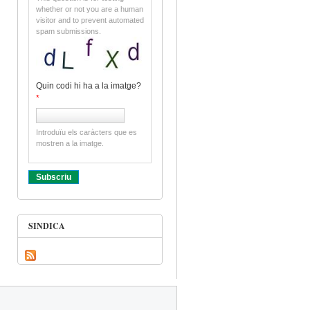
whether or not you are a human
visitor and to prevent automated
spam submissions.
Quin codi hi ha a la imatge?
*
Introduïu els caràcters que es
mostren a la imatge.
SINDICA