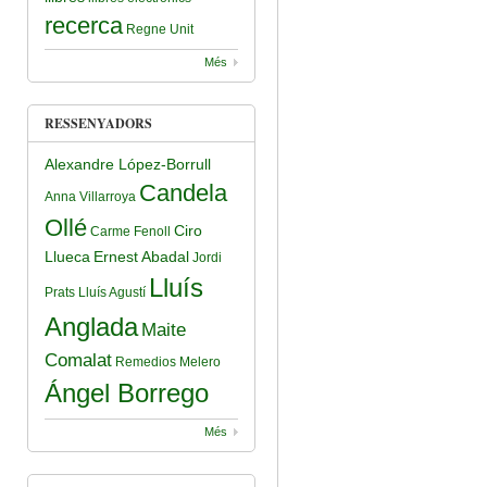
recerca
Regne Unit
Més
RESSENYADORS
Alexandre López-Borrull
Candela
Anna Villarroya
Ollé
Ciro
Carme Fenoll
Llueca
Ernest Abadal
Jordi
Lluís
Prats
Lluís Agustí
Anglada
Maite
Comalat
Remedios Melero
Ángel Borrego
Més