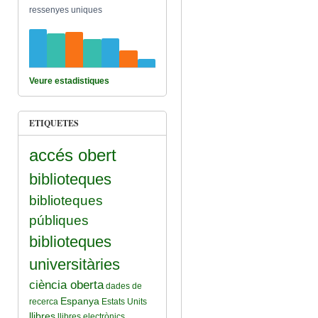
ressenyes uniques
Veure estadistiques
ETIQUETES
accés obert
biblioteques
biblioteques
públiques
biblioteques
universitàries
ciència oberta
dades de
Espanya
recerca
Estats Units
llibres
llibres electrònics