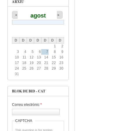
ARXIU
agost
«
»
D
D
D
D
D
D
D
1
2
3
4
5
6
7
8
9
10
11
12
13
14
15
16
17
18
19
20
21
22
23
24
25
26
27
28
29
30
31
BLOK DE BID - CAT
Correu electrònic
*
CAPTCHA
This question is for testing