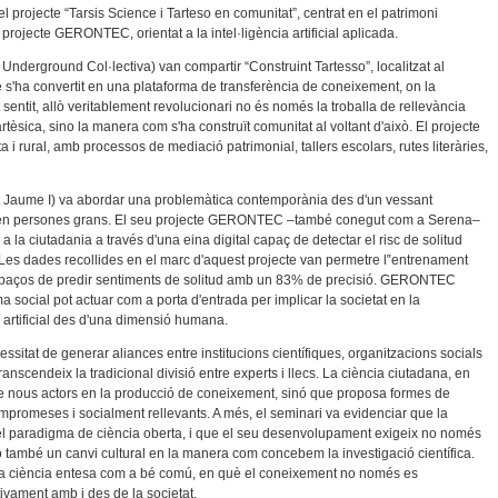
l projecte “Tarsis Science i Tarteso en comunitat”, centrat en el patrimoni
rojecte GERONTEC, orientat a la intel·ligència artificial aplicada.
Underground Col·lectiva) van compartir “Construint Tartesso”, localitzat al
 s'ha convertit en una plataforma de transferència de coneixement, on la
sentit, allò veritablement revolucionari no és només la troballa de rellevància
rtèsica, sino la manera com s'ha construït comunitat al voltant d'això. El projecte
i rural, amb processos de mediació patrimonial, tallers escolars, rutes literàries,
at Jaume I) va abordar una problemàtica contemporània des d'un vessant
jada en persones grans. El seu projecte GERONTEC –també conegut com a Serena–
l a la ciutadania a través d'una eina digital capaç de detectar el risc de solitud
l. Les dades recollides en el marc d'aquest projecte van permetre l‟entrenament
apaços de predir sentiments de solitud amb un 83% de precisió. GERONTEC
social pot actuar com a porta d'entrada per implicar la societat en la
ia artificial des d'una dimensió humana.
cessitat de generar aliances entre institucions científiques, organitzacions socials
anscendeix la tradicional divisió entre experts i llecs. La ciència ciutadana, en
 de nous actors en la producció de coneixement, sinó que proposa formes de
mpromeses i socialment rellevants. A més, el seminari va evidenciar que la
l paradigma de ciència oberta, i que el seu desenvolupament exigeix ​​no només
 també un canvi cultural en la manera com concebem la investigació científica.
 una ciència entesa com a bé comú, en què el coneixement no només es
tivament amb i des de la societat.