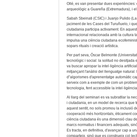
Ollé, es van presentar dues experiències: e
arqueològic a Guareña (Extremadura), i el p
Sabah Sbeinati (CSIC) i Juanjo Pulido (La 
jaciment de les Cases del Turuñuelo, i que
ciutadania participa activament. En aquest 
internacional relacionada amb la cultura ta
impulsa una ciència ciutadana ecofeminista 
sopars rituals i creació artística.
Per part seva, Óscar Belmonte (Universit
tecnològic i social: la solitud no desit
va buscar apropar la intel·ligència artificia
mitjançant l'anàlisi del llenguatge natura
d‟algorismes d'aprenentatge automàtic c
serveix com a exemple de com un problema 
tecnologia, fent accessible la intel·ligènc
Al llarg del seminari es va subratllar la ne
i ciutadania, en un model de recerca que tr
aquest sentit, no sols promou la inclusió
cooperació més horitzontals, èticament co
ciència ciutadana és una dimensió clau de
marcs normatius i financers adequats, sinó
Es tracta, en definitiva, d'avançar cap a
comparteix, sinó que es construeix col·lec