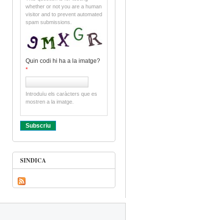
whether or not you are a human
visitor and to prevent automated
spam submissions.
Quin codi hi ha a la imatge?
*
Introduïu els caràcters que es
mostren a la imatge.
SINDICA