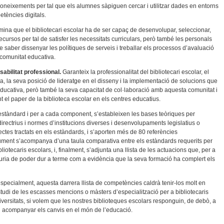
coneixements per tal que els alumnes sàpiguen cercar i utilitzar dades en entorns
etències digitals.
ina que el bibliotecari escolar ha de ser capaç de desenvolupar, seleccionar,
recursos per tal de satisfer les necessitats curriculars, però també les personals
e saber dissenyar les polítiques de serveis i treballar els processos d’avaluació
 comunitat educativa.
abilitat professional.
Garanteix la professionalitat del bibliotecari escolar, el
 la seva posició de lideratge en el disseny i la implementació de solucions que
educativa, però també la seva capacitat de col·laboració amb aquesta comunitat i
ant el paper de la biblioteca escolar en els centres educatius.
 estàndard i per a cada component, s’estableixen les bases teòriques per
directrius i normes d’institucions diverses i desenvolupaments legislatius o
tes tractats en els estàndards, i s’aporten més de 80 referències
ocument s’acompanya d’una taula comparativa entre els estàndards requerits per
bliotecaris escolars, i, finalment, s’adjunta una llista de les actuacions que, per a
auria de poder dur a terme com a evidència que la seva formació ha complert els
especialment, aquesta darrera llista de competències caldrà tenir-los molt en
studi de les escasses mencions o màsters d’especialització per a bibliotecaris
iversitats, si volem que les nostres biblioteques escolars responguin, de debò, a
in acompanyar els canvis en el món de l’educació.