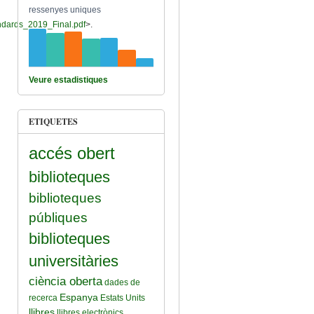
ressenyes uniques
andards_2019_Final.pdf
>.
Veure estadistiques
ETIQUETES
accés obert
biblioteques
biblioteques
públiques
biblioteques
universitàries
ciència oberta
dades de
Espanya
recerca
Estats Units
llibres
llibres electrònics