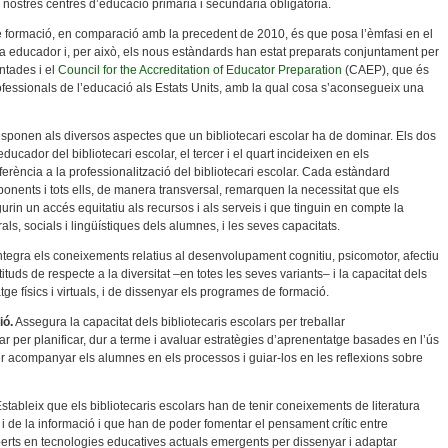
s nostres centres d’educació primària i secundària obligatòria.
e formació, en comparació amb la precedent de 2010, és que posa l’èmfasi en el
m a educador i, per això, els nous estàndards han estat preparats conjuntament per
ntades i el
Council for the Accreditation of Educator Preparation
(CAEP), que és
professionals de l’educació als Estats Units, amb la qual cosa s’aconsegueix una
esponen als diversos aspectes que un bibliotecari escolar ha de dominar. Els dos
ucador del bibliotecari escolar, el tercer i el quart incideixen en els
erència a la professionalització del bibliotecari escolar. Cada estàndard
ponents i tots ells, de manera transversal, remarquen la necessitat que els
urin un accés equitatiu als recursos i als serveis i que tinguin en compte la
rals, socials i lingüístiques dels alumnes, i les seves capacitats.
ntegra els coneixements relatius al desenvolupament cognitiu, psicomotor, afectiu
tuds de respecte a la diversitat –en totes les seves variants– i la capacitat dels
ge físics i virtuals, i de dissenyar els programes de formació.
ió.
Assegura la capacitat dels bibliotecaris escolars per treballar
r per planificar, dur a terme i avaluar estratègies d’aprenentatge basades en l’ús
 per acompanyar els alumnes en els processos i guiar-los en les reflexions sobre
stableix que els bibliotecaris escolars han de tenir coneixements de literatura
tal i de la informació i que han de poder fomentar el pensament crític entre
erts en tecnologies educatives actuals emergents per dissenyar i adaptar