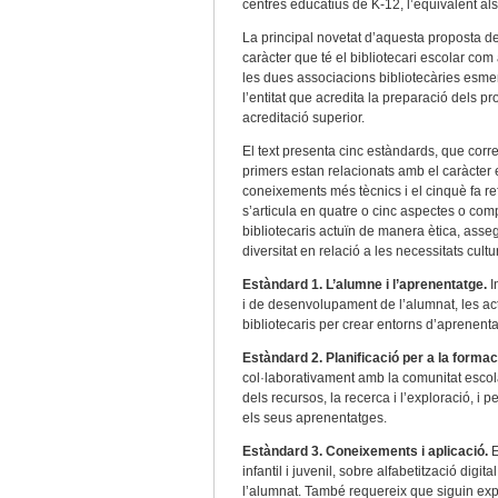
centres educatius de K-12, l’equivalent al
La principal novetat d’aquesta proposta d
caràcter que té el bibliotecari escolar co
les dues associacions bibliotecàries esme
l’entitat que acredita la preparació dels 
acreditació superior.
El text presenta cinc estàndards, que corr
primers estan relacionats amb el caràcter ed
coneixements més tècnics i el cinquè fa ref
s’articula en quatre o cinc aspectes o com
bibliotecaris actuïn de manera ètica, asseg
diversitat en relació a les necessitats cultu
Estàndard 1. L’alumne i l’aprenentatge.
I
i de desenvolupament de l’alumnat, les acti
bibliotecaris per crear entorns d’aprenentat
Estàndard 2. Planificació per a la formac
col·laborativament amb la comunitat escola
dels recursos, la recerca i l’exploració, i
els seus aprenentatges.
Estàndard 3. Coneixements i aplicació.
E
infantil i juvenil, sobre alfabetització digi
l’alumnat. També requereix que siguin exp