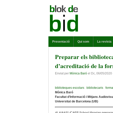
Vés al contingut
MENÚ PRINCIPAL
Presentació
Qui som
La revista
Preparar els biblioteca
d’acreditació de la for
Enviat per
Mònica Baró
el
Dc, 06/05/2020 
biblioteques escolars
bibliotecaris
forma
Mònica Baró
Facultat d’Informació i Mitjans Audiovis
Universitat de Barcelona (UB)
ALA/AASL/CAEP School librarian preparat