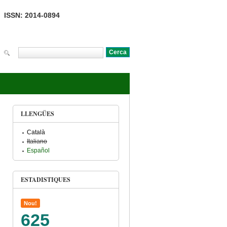
ISSN: 2014-0894
Cerca
Formulari de cerca
LLENGÜES
Català
Italiano
Español
ESTADISTIQUES
Nou!
625