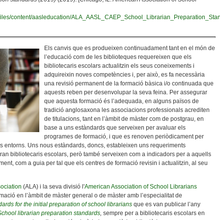
aasl/files/content/aasleducation/ALA_AASL_CAEP_School_Librarian_Preparation_St
Els canvis que es produeixen continuadament tant en el món de
l’educació com de les biblioteques requereixen que els
bibliotecaris escolars actualitzin els seus coneixements i
adquireixin noves competències i, per això, es fa necessària
una revisió permanent de la formació bàsica i/o continuada que
aquests reben per desenvolupar la seva feina. Per assegurar
que aquesta formació és l’adequada, en alguns països de
tradició anglosaxona les associacions professionals acrediten
de titulacions, tant en l’àmbit de màster com de postgrau, en
base a uns estàndards que serveixen per avaluar els
programes de formació, i que es renoven periòdicament per
els entorns. Uns nous estàndards, doncs, estableixen uns requeriments
seran bibliotecaris escolars, però també serveixen com a indicadors per a aquells
ent, com a guia per tal que els centres de formació revisin i actualitzin, al seu
ociation
(ALA) i la seva divisió l'
American Association of School Librarians
mació en l’àmbit de màster general o de màster amb l’especialitat de
ards for the initial preparation of school librarians
que es van publicar l’any
School librarian preparation standards
,
sempre per a bibliotecaris escolars en