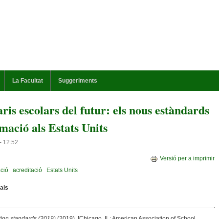
La Facultat
Suggeriments
ris escolars del futur: els nous estàndards
mació als Estats Units
- 12:52
Versió per a imprimir
ció
acreditació
Estats Units
uals
ion standards (2019)
(2019). [Chicago, IL: American Association of School