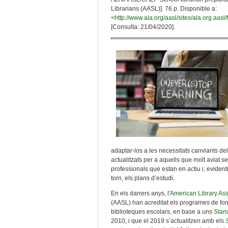
Librarians (AASL)]. 76 p. Disponible a:
<
http://www.ala.org/aasl/sites/ala.org.
[Consulta: 21/04/2020].
adaptar-los a les necessitats canviants d
actualitzats per a aquells que molt aviat 
professionals que estan en actiu i, evidentm
torn, els plans d’estudi.
En els darrers anys, l'
American Library Ass
(AASL) han acreditat els programes de for
biblioteques escolars, en base a uns
Stand
2010, i que el 2019 s’actualitzen amb els