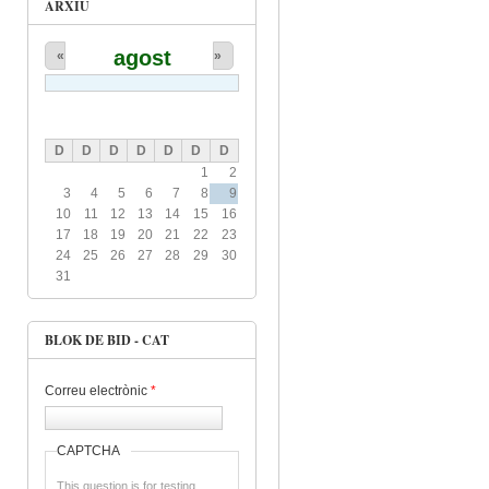
ARXIU
agost
«
»
D
D
D
D
D
D
D
1
2
3
4
5
6
7
8
9
10
11
12
13
14
15
16
17
18
19
20
21
22
23
24
25
26
27
28
29
30
31
BLOK DE BID - CAT
Correu electrònic
*
CAPTCHA
This question is for testing