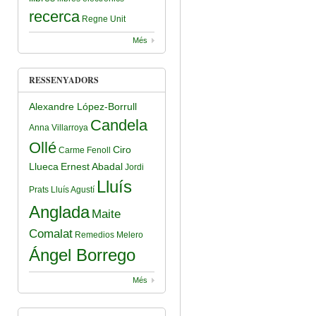
recerca
Regne Unit
Més
RESSENYADORS
Alexandre López-Borrull
Candela
Anna Villarroya
Ollé
Ciro
Carme Fenoll
Llueca
Ernest Abadal
Jordi
Lluís
Prats
Lluís Agustí
Anglada
Maite
Comalat
Remedios Melero
Ángel Borrego
Més