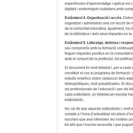
experiències d’aprenentatge i aplicar els 
digitals i esdevinguin ciutadans amb comp
Estàndard 4. Organització i accés.
Determ
organitzar i administrar una col·lecció de 
de la comunitat educativa. Igualment, ha d
de la biblioteca i dels seus impactes en la
Estàndard 5. Lideratge, defensa i respons
seu compromís amb la formació continuada,
tinguin impactes positius en la comunitat 
amb el conjunt de la professió, tot justific
El document és molt detallat i, per a cada
constituir el cos al programa de formació: 
estudis empírics sobre cadascun dels aspec
bibliogràfiques, molt actualitzades. El d
als professionals de l’educació i per als bi
cada estàndard, un bibliotecari escolar h
estàndards.
No cal dir que aquests estàndards i, molt 
compte a l’hora d’actualitzar els plans d’e
escolars que avui ofereixen les nostres un
tot allò que l’escola necessita i que pugu