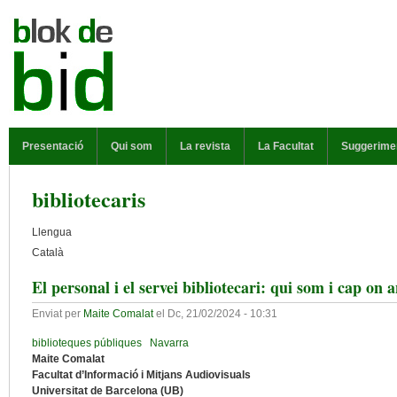
Vés al contingut
MENÚ PRINCIPAL
Presentació
Qui som
La revista
La Facultat
Suggerime
bibliotecaris
Llengua
Català
El personal i el servei bibliotecari: qui som i cap on
Enviat per
Maite Comalat
el
Dc, 21/02/2024 - 10:31
biblioteques públiques
Navarra
Maite Comalat
Facultat d’Informació i Mitjans Audiovisuals
Universitat de Barcelona (UB)