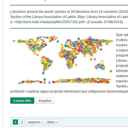
Librarians around the world: articles of 34 librarians from 19 countries
(2018)
Section of the Library Association of Latvia. Riga: Library Association of L
a: <
http://dom.lndb.lv/data/obj/file/25057292.pdf
>. [Consulta: 07/06/2019].
Què sab
d’altre
nostres
s’organ
pregunt
Library
project
bibliote
mateixos
legislac
També p
professió i explicar algun projecte interessant que estiguessin desenvolupan
Llegeix Més
Sobre Una Professió Global
Español
Pàgines
1
2
següent ›
últim »