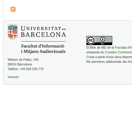
El Blok de BiD de la
Facultat d'I
adaptada de Creative Common
Creat a partir d'una obra dispon
Melcior de Palau, 140
Els permisos addicionals als d'
08014 Barcelona
Telèfon: +34 934 035 770
Intranet