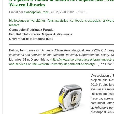
Western Libraries
Enviat per
Concepción Rodr...
el
Dc, 29/03/2023 - 10:01
biblioteques universitàries
fons arxivístics
col·leccions especials
arxivers
recerca
Concepción Rodríguez-Parada
Facultat d’Informació i Mitjans Audiovisuals
Universitat de Barcelona (UB)
Belton, Tom; Jamieson, Amanda; Oliver, Amanda; Quirk, Anne (2022).
Librar
collections and services on the Western University Department of History.
Wa
Libraries. 61 p. Disponible a: <
https://www.arl.org/resources/library-impact-r
and-services-on-the-western-university-department-of-history/
>. [Consulta: 
L’Association of
projecte pilot R
2019, l’objectiu
avaluar els serve
l’activitat de le
(recerca; aprenen
comunicar i difon
stakeholders
per
pressupost i en l