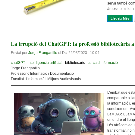
servir també com 
àrees de millora
Llegeix Més
Sob
La irrupció del ChatGPT: la professió bibliotecària a l’
Enviat per
Jorge Franganillo
el
Dc, 22/03/2023 - 10:04
chatGPT
intel·ligència artificial
bibliotecaris
cerca d’informació
Jorge Franganillo
Professor d'Informació i Documentació
Facultat d'Informació i Mitjans Audiovisuals
L’embat que està 
comparable a l'ar
la informació i, 
coneixement. Avu
LaMDA o LLaMA, 
entendre el llen
I és així com aq
transformar, no