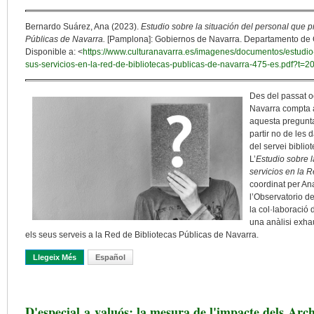
Bernardo Suárez, Ana (2023).
Estudio sobre la situación del personal que p
Públicas de Navarra.
[Pamplona]: Gobiernos de Navarra. Departamento de C
Disponible a: <
https://www.culturanavarra.es/imagenes/documentos/estudio-
sus-servicios-en-la-red-de-bibliotecas-publicas-de-navarra-475-es.pdf?t
Des del passat oc
Navarra compta 
aquesta pregunta 
partir no de les
del servei bibliot
L’
Estudio sobre l
servicios en la 
coordinat per An
l’Observatorio d
la col·laboració
una anàlisi exhau
els seus serveis a la Red de Bibliotecas Públicas de Navarra.
Llegeix Més
Sobre El Personal I El Servei Bibliotecari: Qui Som I Cap On An
Español
D'especial a valuós: la mesura de l'impacte dels Arch