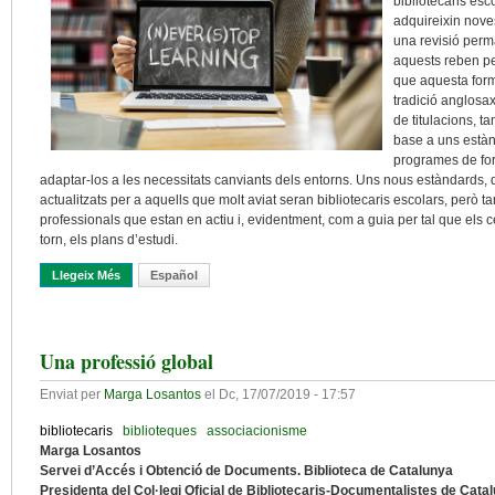
bibliotecaris esc
adquireixin nove
una revisió perm
aquests reben pe
que aquesta form
tradició anglosa
de titulacions, t
base a uns estàn
programes de for
adaptar-los a les necessitats canviants dels entorns. Uns nous estàndards,
actualitzats per a aquells que molt aviat seran bibliotecaris escolars, però
professionals que estan en actiu i, evidentment, com a guia per tal que els ce
torn, els plans d’estudi.
Llegeix Més
Sobre Preparar Els Bibliotecaris Escolars Del Futur: Els Nous E
Español
Una professió global
Enviat per
Marga Losantos
el
Dc, 17/07/2019 - 17:57
bibliotecaris
biblioteques
associacionisme
Marga Losantos
Servei d’Accés i Obtenció de Documents. Biblioteca de Catalunya
Presidenta del Col·legi Oficial de Bibliotecaris-Documentalistes de Cata