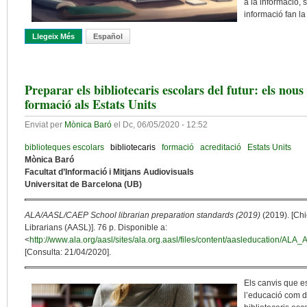
a la informació, 
informació fan la
Llegeix Més
Sobre La Irrupció Del ChatGPT: La Professió Bibliotecària A L’era 
Español
Preparar els bibliotecaris escolars del futur: els nous
formació als Estats Units
Enviat per
Mònica Baró
el
Dc, 06/05/2020 - 12:52
biblioteques escolars
bibliotecaris
formació
acreditació
Estats Units
Mònica Baró
Facultat d’Informació i Mitjans Audiovisuals
Universitat de Barcelona (UB)
ALA/AASL/CAEP School librarian preparation standards (2019)
(2019). [Chi
Librarians (AASL)]. 76 p. Disponible a:
<
http://www.ala.org/aasl/sites/ala.org.aasl/files/content/aasleducation
[Consulta: 21/04/2020].
Els canvis que e
l’educació com d