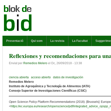
Vés al contingut
MENÚ PRINCIPAL
Presentació
Qui som
La revista
La Facultat
Suggerime
Reflexiones y recomendaciones para una
Enviat per
Remedios Melero
el
Dc, 26/09/2018 - 13:38
ciencia abierta
acceso abierto
datos de investigación
Remedios Melero
Instituto de Agroquímica y Tecnología de Alimentos (IATA)
Consejo Superior de Investigaciones Científicas (CSIC)
Open Science Policy Platform Recommendations
(2018). [Brussels]: Europ
<
https://ec.europa.eu/research/openscience/pdf/integrated_advice_opspp