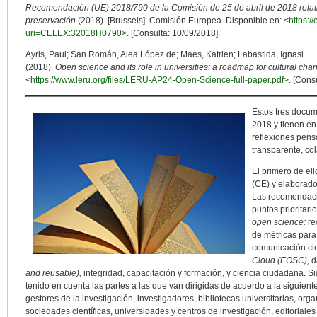
Recomendación (UE) 2018/790 de la Comisión de 25 de abril de 2018 relativa
preservación
(2018). [Brussels]: Comisión Europea. Disponible en: <
https:/
uri=CELEX:32018H0790
>. [Consulta: 10/09/2018].
Ayris, Paul; San Román, Alea López de; Maes, Katrien; Labastida, Ignasi
(2018).
Open science and its role in universities: a roadmap for cultural cha
<
https://www.leru.org/files/LERU-AP24-Open-Science-full-paper.pdf
>. [Cons
Estos tres docum
2018 y tienen e
reflexiones pens
transparente, co
El primero de el
(CE) y elaborado
Las recomendaci
puntos prioritari
open science:
re
de métricas para 
comunicación cien
Cloud (EOSC),
d
and reusable),
integridad, capacitación y formación, y ciencia ciudadana.
tenido en cuenta las partes a las que van dirigidas de acuerdo a la siguiente 
gestores de la investigación, investigadores, bibliotecas universitarias, org
sociedades científicas, universidades y centros de investigación, editorial