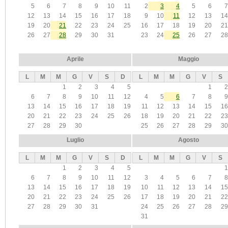
5
6
7
8
9
10
11
2
3
4
5
6
7
12
13
14
15
16
17
18
9
10
11
12
13
14
19
20
21
22
23
24
25
16
17
18
19
20
21
26
27
28
29
30
31
23
24
25
26
27
28
Aprile
Maggio
L
M
M
G
V
S
D
L
M
M
G
V
S
1
2
3
4
5
1
2
6
7
8
9
10
11
12
4
5
6
7
8
9
13
14
15
16
17
18
19
11
12
13
14
15
16
20
21
22
23
24
25
26
18
19
20
21
22
23
27
28
29
30
25
26
27
28
29
30
Luglio
Agosto
L
M
M
G
V
S
D
L
M
M
G
V
S
1
2
3
4
5
1
6
7
8
9
10
11
12
3
4
5
6
7
8
13
14
15
16
17
18
19
10
11
12
13
14
15
20
21
22
23
24
25
26
17
18
19
20
21
22
27
28
29
30
31
24
25
26
27
28
29
31