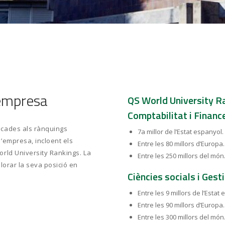
’empresa
QS World University R
Comptabilitat i Financ
acades als rànquings
7a millor de l’Estat espanyol.
’empresa, incloent els
Entre les 80 millors d’Europa.
orld University Rankings. La
Entre les 250 millors del món
lorar la seva posició en
Ciències socials i Gest
Entre les 9 millors de l’Estat
Entre les 90 millors d’Europa.
Entre les 300 millors del món