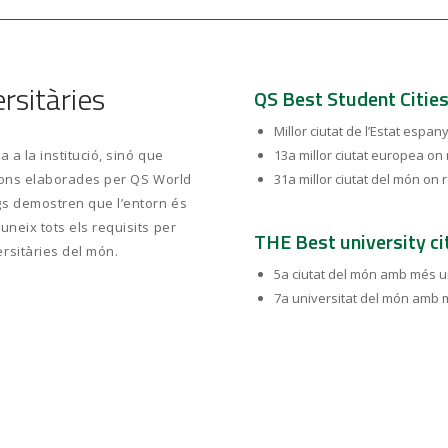
rsitàries
QS Best Student Citie
Millor ciutat de l’Estat espan
a a la institució, sinó que
13a millor ciutat europea on r
cacions elaborades per QS World
31a millor ciutat del món on r
gs demostren que l’entorn és
uneix tots els requisits per
THE Best university ci
rsitàries del món.
5a ciutat del món amb més un
7a universitat del món amb m