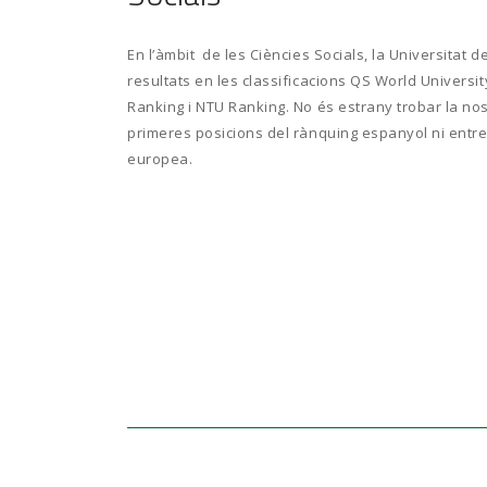
En l’àmbit de les Ciències Socials, la Universitat
resultats en les classificacions QS World Univers
Ranking i NTU Ranking. No és estrany trobar la nost
primeres posicions del rànquing espanyol ni entre 
europea.