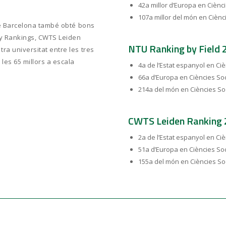
42a millor d’Europa en Ciènci
107a millor del món en Ciènci
 de Barcelona també obté bons
ity Rankings, CWTS Leiden
NTU Ranking by Field 
ra universitat entre les tres
les 65 millors a escala
4a de l’Estat espanyol en Ciè
66a d’Europa en Ciències Soc
214a del món en Ciències Soc
CWTS Leiden Ranking
2a de l’Estat espanyol en Ciè
51a d’Europa en Ciències Soc
155a del món en Ciències Soc