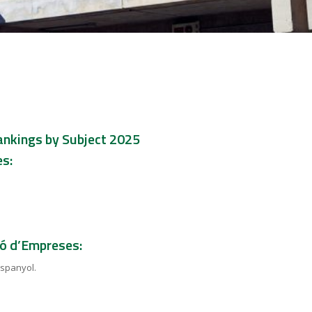
ankings by Subject 2025
es:
.
ió d’Empreses:
 espanyol.
.