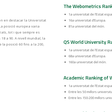
The Webometrics Ran
1a universitat de l’Estat espa
n en destacar la Universitat
16a universitat d’Europa.
La posició europea varia
81a universitat del món.
zats, tot i que sempre es
18 a 90. A nivell mundial, la
QS World University R
 la posició 60 fins a la 200,
1a universitat de l’Estat espa
68a universitat d’Europa.
160a universitat del món.
Academic Ranking of W
1a universitat de l’Estat espa
Entre les 50 millors universit
Entre les 150-200 millors uni