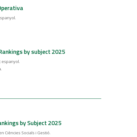
Operativa
 espanyol.
.
Rankings by subject 2025
at espanyol.
a.
.
ankings by Subject 2025
en Ciències Socials i Gestió.