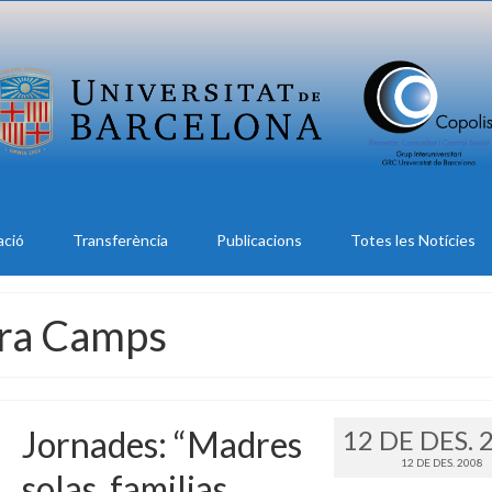
ació
Transferència
Publicacions
Totes les Notícies
ara Camps
Jornades: “Madres
12 DE DES. 
12 DE DES. 2008
solas, familias