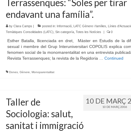
Terrassenques: “Soles per tirar
endavant una família”.
by
Clara Camps
|
posted in:
Informació
,
LATC Gènere i famílies
,
Línies d'Actuaci
Temàtiques Consolidades (LATC)
,
Sin categoría
,
Totes les Notícies
|
0
Esther Batalla, llicenciada en dret, Màster en Estudis de la di
sexual i membre del Grup Interuniversitari COPOLIS explica com
fenomen social de la monomarentalitat en una entrevista publicad
Revista Terrassenques; la revista de la Regidoria …
Continued
Dones
,
Gènere
,
Monoparentalitat
Taller de
10 DE MARÇ 
10 DE MARÇ 2006
Sociologia: salut,
sanitat i immigració