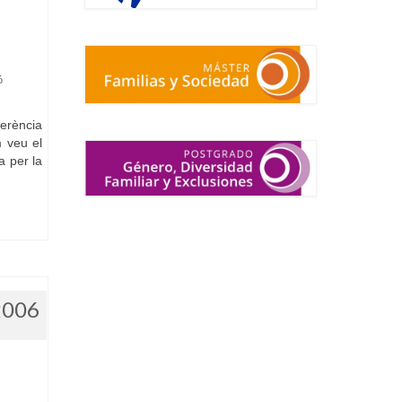
ó
ferència
 veu el
a per la
2006