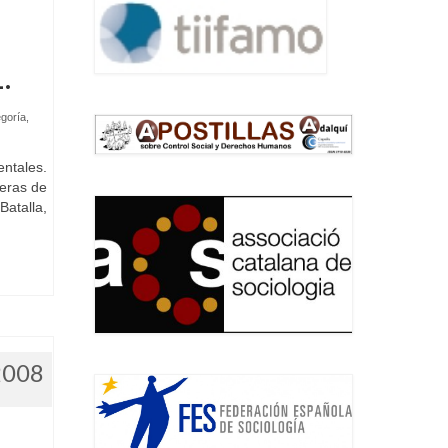
.
egoría
,
ntales.
teras de
Batalla,
2008