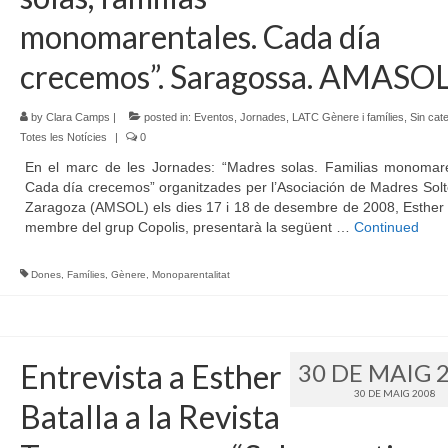
monomarentales. Cada día
crecemos”. Saragossa. AMASOL
by
Clara Camps
|
posted in:
Eventos
,
Jornades
,
LATC Gènere i famílies
,
Sin cat
Totes les Notícies
|
0
En el marc de les Jornades: “Madres solas. Familias monomare
Cada día crecemos” organitzades per l’Asociación de Madres Sol
Zaragoza (AMSOL) els dies 17 i 18 de desembre de 2008, Esther 
membre del grup Copolis, presentarà la següent …
Continued
Dones
,
Famílies
,
Gènere
,
Monoparentalitat
Entrevista a Esther
30 DE MAIG 
30 DE MAIG 2008
Batalla a la Revista