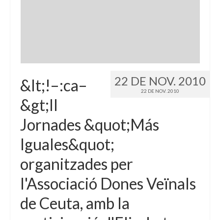
22 DE NOV. 2010
&lt;!–:ca–
22 DE NOV. 2010
&gt;II
Jornades &quot;Más
Iguales&quot;
organitzades per
l'Associació Dones Veïnals
de Ceuta, amb la