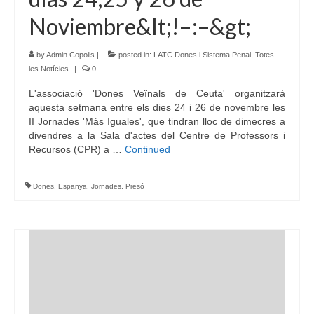
Noviembre&lt;!–:–&gt;
by
Admin Copolis
|
posted in:
LATC Dones i Sistema Penal
,
Totes
les Notícies
|
0
L'associació 'Dones Veïnals de Ceuta' organitzarà
aquesta setmana entre els dies 24 i 26 de novembre les
II Jornades 'Más Iguales', que tindran lloc de dimecres a
divendres a la Sala d'actes del Centre de Professors i
Recursos (CPR) a …
Continued
Dones
,
Espanya
,
Jornades
,
Presó