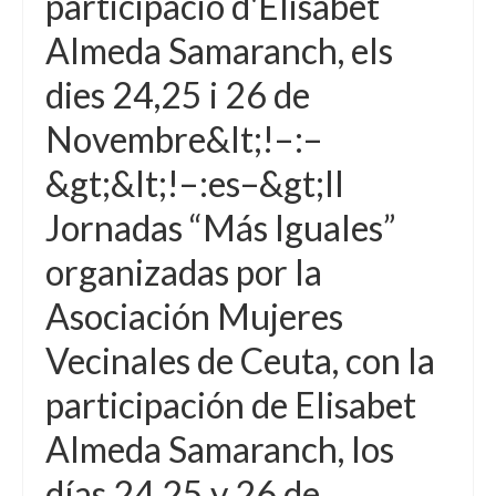
participació d'Elisabet
Almeda Samaranch, els
dies 24,25 i 26 de
Novembre&lt;!–:–
&gt;&lt;!–:es–&gt;II
Jornadas “Más Iguales”
organizadas por la
Asociación Mujeres
Vecinales de Ceuta, con la
participación de Elisabet
Almeda Samaranch, los
días 24,25 y 26 de