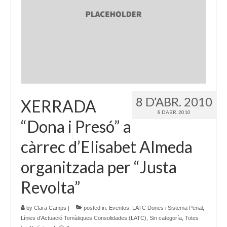
8 D’ABR. 2010
XERRADA
8 D’ABR. 2010
“Dona i Presó” a
càrrec d’Elisabet Almeda
organitzada per “Justa
Revolta”
by
Clara Camps
|
posted in:
Eventos
,
LATC Dones i Sistema Penal
,
Línies d'Actuació Temàtiques Consolidades (LATC)
,
Sin categoría
,
Totes