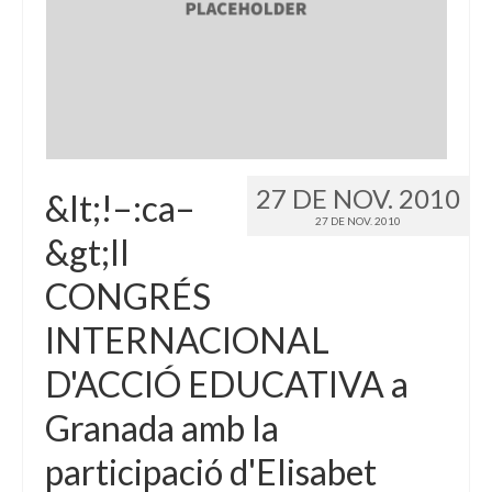
Idioma:
27 DE NOV. 2010
&lt;!–:ca–
27 DE NOV. 2010
&gt;II
CONGRÉS
INTERNACIONAL
D'ACCIÓ EDUCATIVA a
Granada amb la
participació d'Elisabet