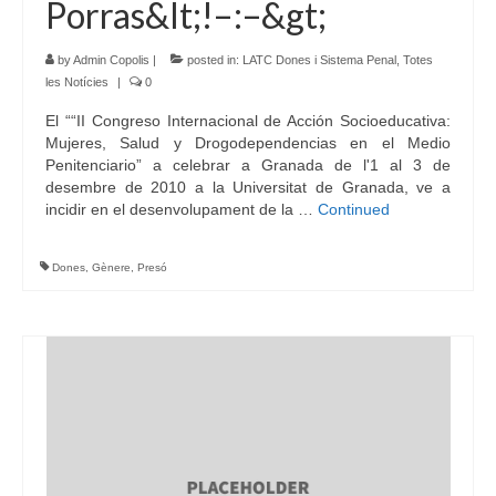
Porras&lt;!–:–&gt;
by
Admin Copolis
|
posted in:
LATC Dones i Sistema Penal
,
Totes
les Notícies
|
0
El ““II Congreso Internacional de Acción Socioeducativa:
Mujeres, Salud y Drogodependencias en el Medio
Penitenciario” a celebrar a Granada de l'1 al 3 de
desembre de 2010 a la Universitat de Granada, ve a
incidir en el desenvolupament de la …
Continued
Dones
,
Gènere
,
Presó