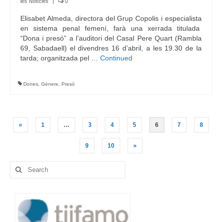
les Notícies
|
0
Elisabet Almeda, directora del Grup Copolis i especialista
en sistema penal femení, farà una xerrada titulada
“Dona i presó” a l’auditori del Casal Pere Quart (Rambla
69, Sabadaell) el divendres 16 d’abril, a les 19.30 de la
tarda; organitzada pel …
Continued
Dones
,
Gènere
,
Presó
Navegació
«
1
…
3
4
5
6
7
8
d'entrades
9
10
»
Search
for: