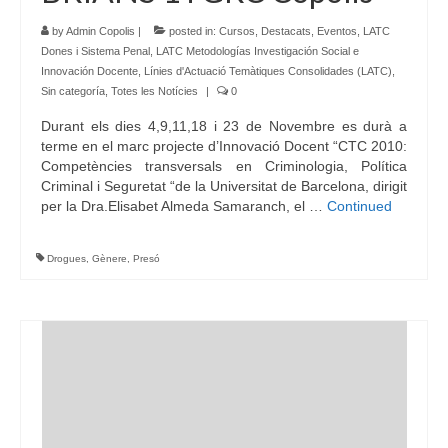
by
Admin Copolis
|
posted in:
Cursos
,
Destacats
,
Eventos
,
LATC
Dones i Sistema Penal
,
LATC Metodologías Investigación Social e
Innovación Docente
,
Línies d'Actuació Temàtiques Consolidades (LATC)
,
Sin categoría
,
Totes les Notícies
|
0
Durant els dies 4,9,11,18 i 23 de Novembre es durà a
terme en el marc projecte d’Innovació Docent “CTC 2010:
Competències transversals en Criminologia, Política
Criminal i Seguretat “de la Universitat de Barcelona, dirigit
per la Dra.Elisabet Almeda Samaranch, el …
Continued
Drogues
,
Gènere
,
Presó