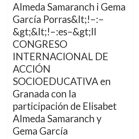
Almeda Samaranch i Gema
García Porras&lt;!–:–
&gt;&lt;!–:es–&gt;II
CONGRESO
INTERNACIONAL DE
ACCIÓN
SOCIOEDUCATIVA en
Granada con la
participación de Elisabet
Almeda Samaranch y
Gema García