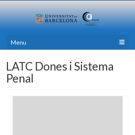
Menu
Inici
LATC Dones i Sistema
Recerca
Penal
Formació
Transferència
Publicacions
Totes les Notícies
Contacte