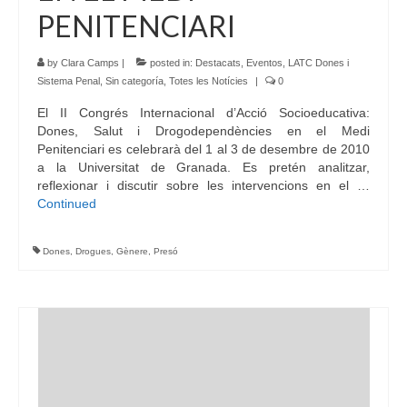
PENITENCIARI
by
Clara Camps
|
posted in:
Destacats
,
Eventos
,
LATC Dones i
Sistema Penal
,
Sin categoría
,
Totes les Notícies
|
0
El II Congrés Internacional d’Acció Socioeducativa:
Dones, Salut i Drogodependències en el Medi
Penitenciari es celebrarà del 1 al 3 de desembre de 2010
a la Universitat de Granada. Es pretén analitzar,
reflexionar i discutir sobre les intervencions en el …
Continued
Dones
,
Drogues
,
Gènere
,
Presó