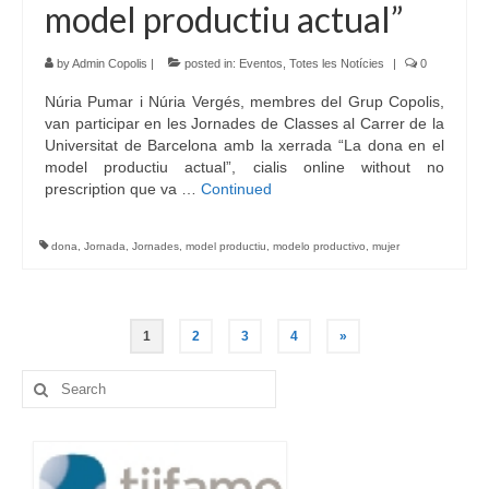
model productiu actual”
by
Admin Copolis
|
posted in:
Eventos
,
Totes les Notícies
|
0
Núria Pumar i Núria Vergés, membres del Grup Copolis,
van participar en les Jornades de Classes al Carrer de la
Universitat de Barcelona amb la xerrada “La dona en el
model productiu actual”, cialis online without no
prescription que va …
Continued
dona
,
Jornada
,
Jornades
,
model productiu
,
modelo productivo
,
mujer
Navegació
1
2
3
4
»
d'entrades
Search
for: