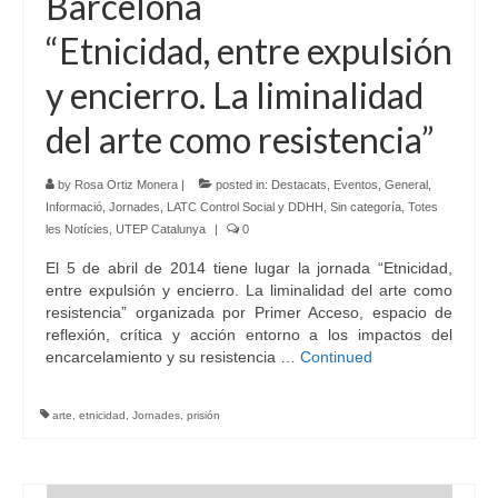
Barcelona
“Etnicidad, entre expulsión
y encierro. La liminalidad
del arte como resistencia”
by
Rosa Ortiz Monera
|
posted in:
Destacats
,
Eventos
,
General
,
Informació
,
Jornades
,
LATC Control Social y DDHH
,
Sin categoría
,
Totes
les Notícies
,
UTEP Catalunya
|
0
El 5 de abril de 2014 tiene lugar la jornada “Etnicidad,
entre expulsión y encierro. La liminalidad del arte como
resistencia” organizada por Primer Acceso, espacio de
reflexión, crítica y acción entorno a los impactos del
encarcelamiento y su resistencia …
Continued
arte
,
etnicidad
,
Jornades
,
prisión