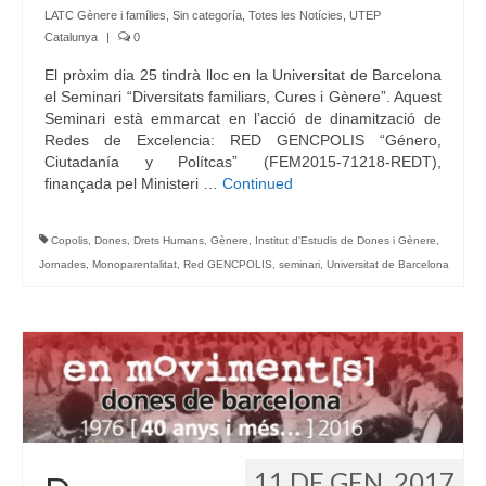
LATC Gènere i famílies
,
Sin categoría
,
Totes les Notícies
,
UTEP
Catalunya
|
0
El pròxim dia 25 tindrà lloc en la Universitat de Barcelona
el Seminari “Diversitats familiars, Cures i Gènere”. Aquest
Seminari està emmarcat en l’acció de dinamització de
Redes de Excelencia: RED GENCPOLIS “Género,
Ciutadanía y Polítcas” (FEM2015-71218-REDT),
finançada pel Ministeri …
Continued
Copolis
,
Dones
,
Drets Humans
,
Gènere
,
Institut d'Estudis de Dones i Gènere
,
Jornades
,
Monoparentalitat
,
Red GENCPOLIS
,
seminari
,
Universitat de Barcelona
11 DE GEN. 2017