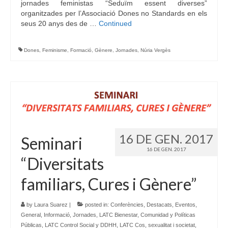
jornades feministas “Seduïm essent diverses”
organitzades per l’Associació Dones no Standards en els
seus 20 anys des de …
Continued
Dones
,
Feminisme
,
Formació
,
Gènere
,
Jornades
,
Núria Vergès
16 DE GEN. 2017
Seminari
16 DE GEN. 2017
“Diversitats
familiars, Cures i Gènere”
by
Laura Suarez
|
posted in:
Conferències
,
Destacats
,
Eventos
,
General
,
Informació
,
Jornades
,
LATC Bienestar, Comunidad y Políticas
Públicas
,
LATC Control Social y DDHH
,
LATC Cos, sexualitat i societat
,