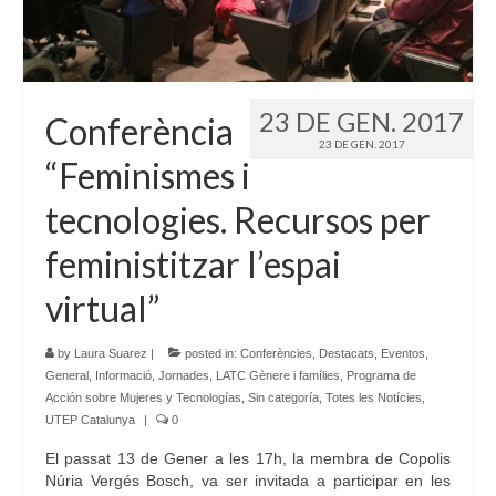
Idioma:
23 DE GEN. 2017
Conferència
23 DE GEN. 2017
“Feminismes i
tecnologies. Recursos per
feministitzar l’espai
virtual”
by
Laura Suarez
|
posted in:
Conferències
,
Destacats
,
Eventos
,
General
,
Informació
,
Jornades
,
LATC Gènere i famílies
,
Programa de
Acción sobre Mujeres y Tecnologías
,
Sin categoría
,
Totes les Notícies
,
UTEP Catalunya
|
0
El passat 13 de Gener a les 17h, la membra de Copolis
Núria Vergés Bosch, va ser invitada a participar en les