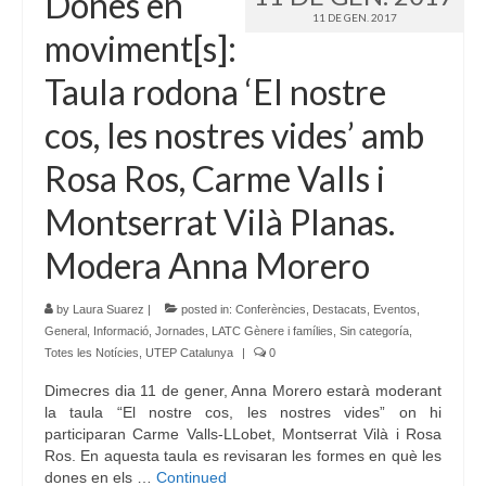
Dones en
11 DE GEN. 2017
moviment[s]:
Taula rodona ‘El nostre
cos, les nostres vides’ amb
Rosa Ros, Carme Valls i
Montserrat Vilà Planas.
Modera Anna Morero
by
Laura Suarez
|
posted in:
Conferències
,
Destacats
,
Eventos
,
General
,
Informació
,
Jornades
,
LATC Gènere i famílies
,
Sin categoría
,
Totes les Notícies
,
UTEP Catalunya
|
0
Dimecres dia 11 de gener, Anna Morero estarà moderant
la taula “El nostre cos, les nostres vides” on hi
participaran Carme Valls-LLobet, Montserrat Vilà i Rosa
Ros. En aquesta taula es revisaran les formes en què les
dones en els …
Continued