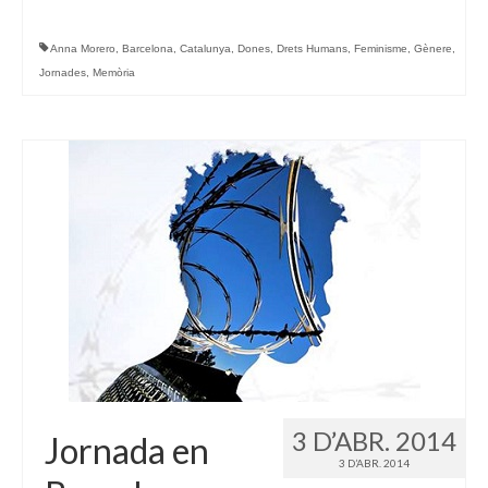
Anna Morero
,
Barcelona
,
Catalunya
,
Dones
,
Drets Humans
,
Feminisme
,
Gènere
,
Jornades
,
Memòria
3 D’ABR. 2014
Jornada en
3 D’ABR. 2014