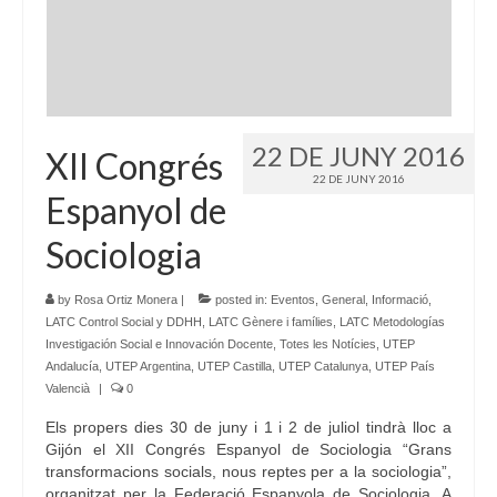
Idioma:
22 DE JUNY 2016
XII Congrés
22 DE JUNY 2016
Espanyol de
Sociologia
by
Rosa Ortiz Monera
|
posted in:
Eventos
,
General
,
Informació
,
LATC Control Social y DDHH
,
LATC Gènere i famílies
,
LATC Metodologías
Investigación Social e Innovación Docente
,
Totes les Notícies
,
UTEP
Andalucía
,
UTEP Argentina
,
UTEP Castilla
,
UTEP Catalunya
,
UTEP País
Valencià
|
0
Els propers dies 30 de juny i 1 i 2 de juliol tindrà lloc a
Gijón el XII Congrés Espanyol de Sociologia “Grans
transformacions socials, nous reptes per a la sociologia”,
organitzat per la Federació Espanyola de Sociologia. A