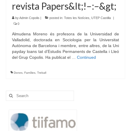
revista Papers&lt;!–:–&gt;
by
Admin Copolis
|
posted in:
Totes les Notícies
,
UTEP Castilla
|
0
Almudena Moreno és profesora de la Universidad de
Valladolid, doctorada en Sociologia per la Universitat
Autònoma de Barcelona i membre, entre altres, de la Uni
payday loans tat d’Estudis Permanents de Castella i Lleó
del Grup Copolis. Ha publicat el …
Continued
Dones
,
Famílies
,
Treball
Search
for: