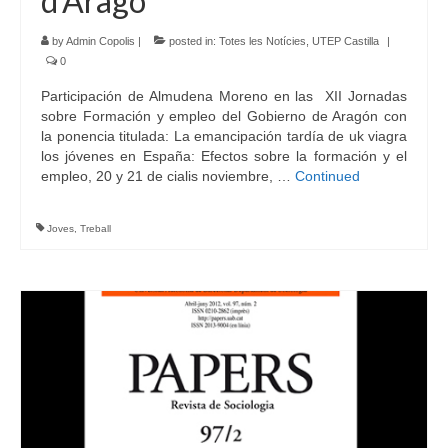
d’Aragó
by
Admin Copolis
|
posted in:
Totes les Notícies
,
UTEP Castilla
|
0
Participación de Almudena Moreno en las XII Jornadas
sobre Formación y empleo del Gobierno de Aragón con
la ponencia titulada: La emancipación tardía de uk viagra
los jóvenes en España: Efectos sobre la formación y el
empleo, 20 y 21 de cialis noviembre, …
Continued
Joves
,
Treball