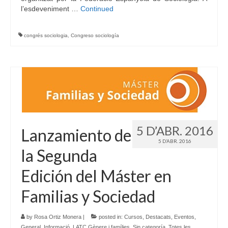
l’esdeveniment …
Continued
congrés sociologia
,
Congreso sociología
5 D’ABR. 2016
Lanzamiento de
5 D’ABR. 2016
la Segunda
Edición del Máster en
Familias y Sociedad
by
Rosa Ortiz Monera
|
posted in:
Cursos
,
Destacats
,
Eventos
,
General
,
Informació
,
LATC Gènere i famílies
,
Sin categoría
,
Totes les