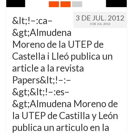
3 DE JUL. 2012
&lt;!–:ca–
3 DE JUL. 2012
&gt;Almudena
Moreno de la UTEP de
Castella i Lleó publica un
article a la revista
Papers&lt;!–:–
&gt;&lt;!–:es–
&gt;Almudena Moreno de
la UTEP de Castilla y León
publica un articulo en la