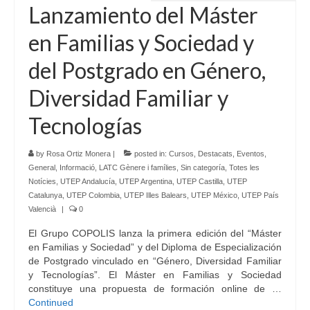
Lanzamiento del Máster
en Familias y Sociedad y
del Postgrado en Género,
Diversidad Familiar y
Tecnologías
by
Rosa Ortiz Monera
|
posted in:
Cursos
,
Destacats
,
Eventos
,
General
,
Informació
,
LATC Gènere i famílies
,
Sin categoría
,
Totes les
Notícies
,
UTEP Andalucía
,
UTEP Argentina
,
UTEP Castilla
,
UTEP
Catalunya
,
UTEP Colombia
,
UTEP Illes Balears
,
UTEP México
,
UTEP País
Valencià
|
0
El Grupo COPOLIS lanza la primera edición del “Máster
en Familias y Sociedad” y del Diploma de Especialización
de Postgrado vinculado en “Género, Diversidad Familiar
y Tecnologías”. El Máster en Familias y Sociedad
constituye una propuesta de formación online de …
Continued