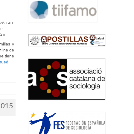
ció
,
LATC
EP
0
ilias y
nline de
ue tiene
nued
2015