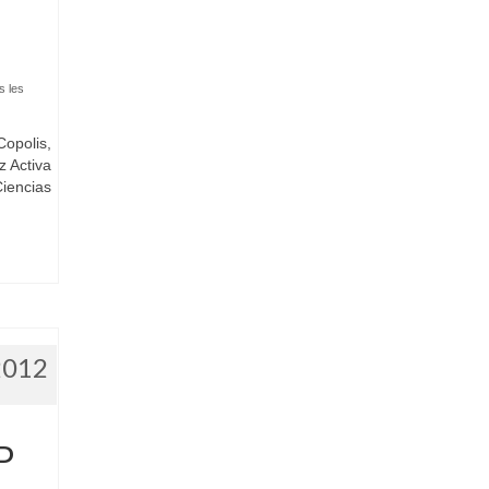
s les
opolis,
z Activa
iencias
2012
P