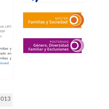
ció
,
LATC
TEP
ís
ilias y
lado en
ilias y
inued
2013