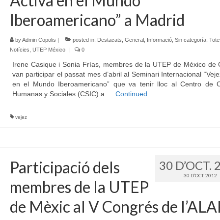
Activa en el Mundo
Iberoamericano” a Madrid
by
Admin Copolis
|
posted in:
Destacats
,
General
,
Informació
,
Sin categoría
,
Tote
Notícies
,
UTEP México
|
0
Irene Casique i Sonia Frías, membres de la UTEP de México de C
van participar el passat mes d’abril al Seminari Internacional “Veje
en el Mundo Iberoamericano” que va tenir lloc al Centro de C
Humanas y Sociales (CSIC) a …
Continued
vejez
Participació dels
30 D’OCT. 
30 D’OCT. 2012
membres de la UTEP
de Mèxic al V Congrés de l’ALA