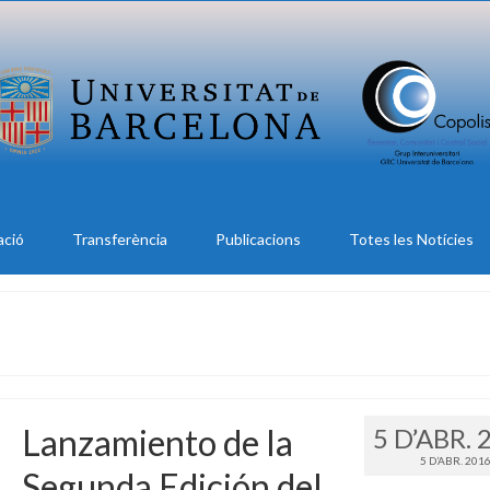
ació
Transferència
Publicacions
Totes les Notícies
Lanzamiento de la
5 D’ABR. 
5 D’ABR. 201
Segunda Edición del