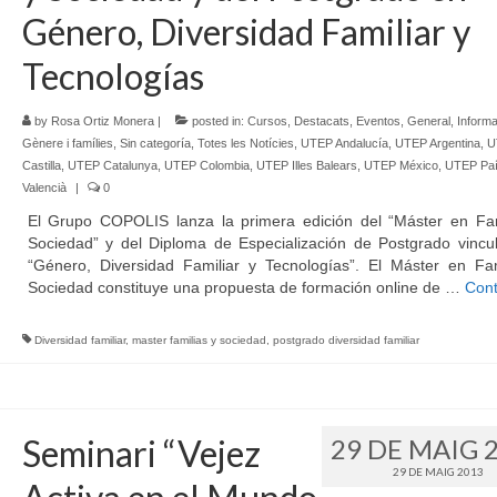
Género, Diversidad Familiar y
Tecnologías
by
Rosa Ortiz Monera
|
posted in:
Cursos
,
Destacats
,
Eventos
,
General
,
Informa
Gènere i famílies
,
Sin categoría
,
Totes les Notícies
,
UTEP Andalucía
,
UTEP Argentina
,
U
Castilla
,
UTEP Catalunya
,
UTEP Colombia
,
UTEP Illes Balears
,
UTEP México
,
UTEP Pa
Valencià
|
0
El Grupo COPOLIS lanza la primera edición del “Máster en Fam
Sociedad” y del Diploma de Especialización de Postgrado vincu
“Género, Diversidad Familiar y Tecnologías”. El Máster en Fam
Sociedad constituye una propuesta de formación online de …
Cont
Diversidad familiar
,
master familias y sociedad
,
postgrado diversidad familiar
Seminari “Vejez
29 DE MAIG 
29 DE MAIG 2013