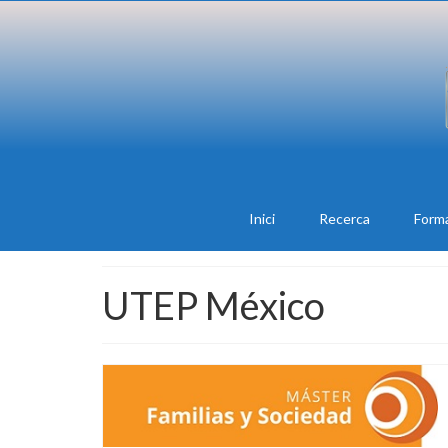
Inici
Recerca
Form
UTEP México