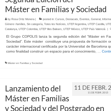
Máster en Familias y Sociedad
by
Rosa Ortiz Monera
|
posted in:
Cursos
,
Destacats
,
Eventos
,
General
,
Informa
Gènere i famílies
,
Sin categoría
,
Totes les Notícies
,
UTEP Argentina
,
UTEP Castilla
,
UT
Catalunya
,
UTEP Colombia
,
UTEP Illes Balears
,
UTEP México
,
UTEP País Valencià
|
El Grupo COPOLIS lanza la segunda edición del “Máster en Fam
Sociedad”. Este máster constituye una propuesta de formación o
carácter internacional certificada por la Universitat de Barcelona q
como finalidad construir un espacio para el conocimiento, …
Conti
Máster en Familias y Sociedad
Lanzamiento del
11 DE FEBR. 
11 DE FEBR. 2015
Máster en Familias
y Sociedad y del Postgrado en