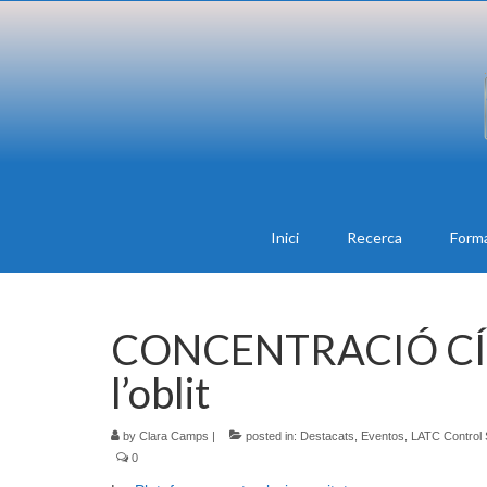
Inici
Recerca
Form
CONCENTRACIÓ CÍV
l’oblit
by
Clara Camps
|
posted in:
Destacats
,
Eventos
,
LATC Control
0