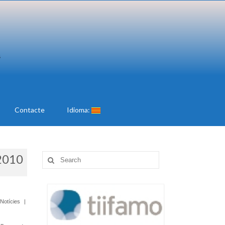
Contacte
Idioma:
2010
Search
for:
 Notícies
|