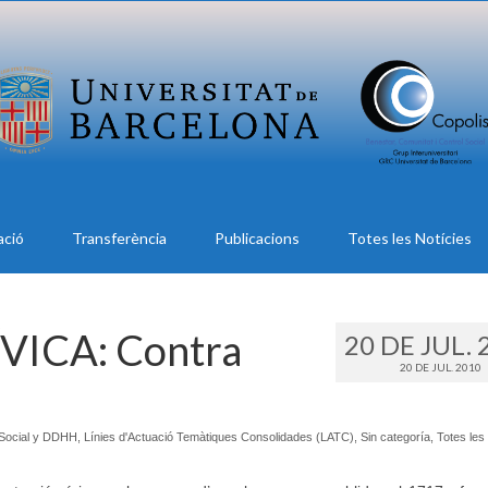
ació
Transferència
Publicacions
Totes les Notícies
ICA: Contra
20 DE JUL. 
20 DE JUL. 2010
 Social y DDHH
,
Línies d'Actuació Temàtiques Consolidades (LATC)
,
Sin categoría
,
Totes les