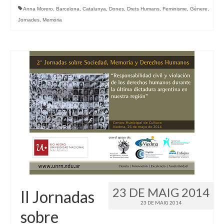
Anna Morero
,
Barcelona
,
Catalunya
,
Dones
,
Drets Humans
,
Feminisme
,
Gènere
,
Jornades
,
Memòria
23 DE MAIG 2014
II Jornadas
23 DE MAIG 2014
sobre