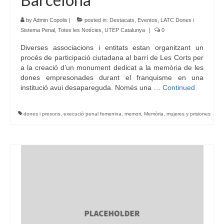
by
Admin Copolis
|
posted in:
Destacats
,
Eventos
,
LATC Dones i
Sistema Penal
,
Totes les Notícies
,
UTEP Catalunya
|
0
Diverses associacions i entitats estan organitzant un
procés de participació ciutadana al barri de Les Corts per
a la creació d’un monument dedicat a la memòria de les
dones empresonades durant el franquisme en una
institució avui desapareguda. Només una …
Continued
dones i presons
,
execució penal femenina
,
memori
,
Memòria
,
mujeres y prisiones