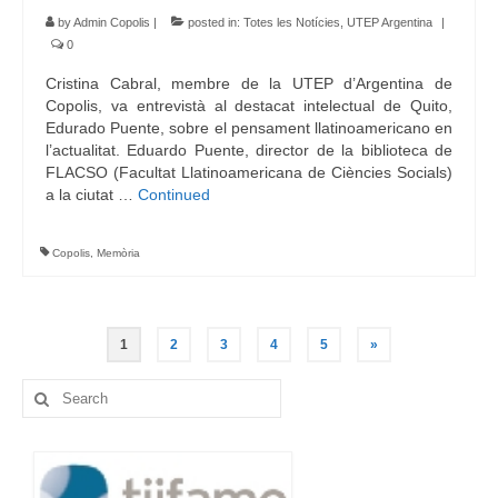
by
Admin Copolis
|
posted in:
Totes les Notícies
,
UTEP Argentina
|
0
Cristina Cabral, membre de la UTEP d’Argentina de
Copolis, va entrevistà al destacat intelectual de Quito,
Edurado Puente, sobre el pensament llatinoamericano en
l’actualitat. Eduardo Puente, director de la biblioteca de
FLACSO (Facultat Llatinoamericana de Ciències Socials)
a la ciutat …
Continued
Copolis
,
Memòria
Navegació
1
2
3
4
5
»
d'entrades
Search
for: