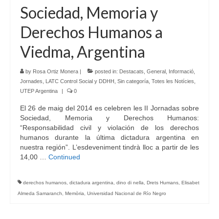
Sociedad, Memoria y
Derechos Humanos a
Viedma, Argentina
by
Rosa Ortiz Monera
|
posted in:
Destacats
,
General
,
Informació
,
Jornades
,
LATC Control Social y DDHH
,
Sin categoría
,
Totes les Notícies
,
UTEP Argentina
|
0
El 26 de maig del 2014 es celebren les II Jornadas sobre
Sociedad, Memoria y Derechos Humanos:
“Responsabilidad civil y violación de los derechos
humanos durante la última dictadura argentina en
nuestra región”. L’esdeveniment tindrà lloc a partir de les
14,00 …
Continued
derechos humanos
,
dictadura argentina
,
dino di nella
,
Drets Humans
,
Elisabet
Almeda Samaranch
,
Memòria
,
Universidad Nacional de Río Negro