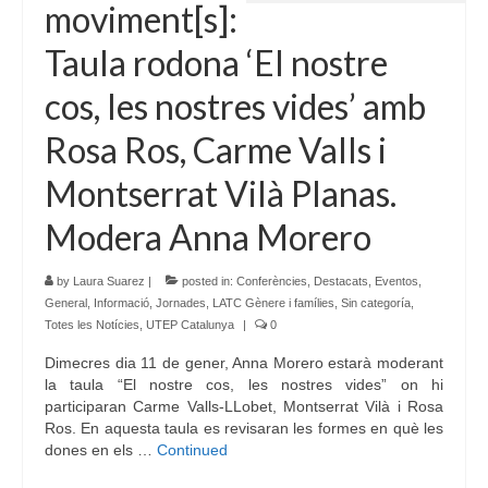
moviment[s]:
Idioma:
Taula rodona ‘El nostre
cos, les nostres vides’ amb
Rosa Ros, Carme Valls i
Montserrat Vilà Planas.
Modera Anna Morero
by
Laura Suarez
|
posted in:
Conferències
,
Destacats
,
Eventos
,
General
,
Informació
,
Jornades
,
LATC Gènere i famílies
,
Sin categoría
,
Totes les Notícies
,
UTEP Catalunya
|
0
Dimecres dia 11 de gener, Anna Morero estarà moderant
la taula “El nostre cos, les nostres vides” on hi
participaran Carme Valls-LLobet, Montserrat Vilà i Rosa
Ros. En aquesta taula es revisaran les formes en què les
dones en els …
Continued