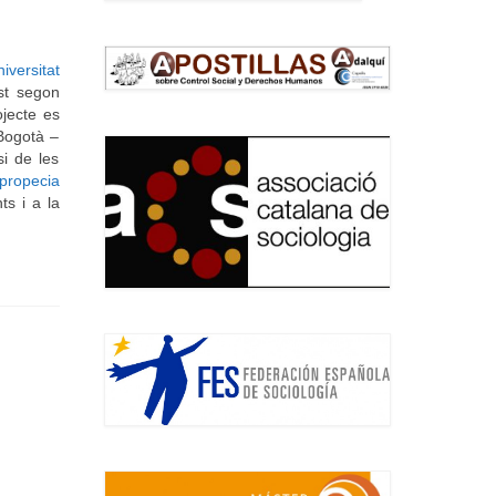
iversitat
st segon
ojecte es
 Bogotà –
si de les
propecia
ts i a la