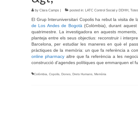
by
Clara Camps
|
posted in:
LATC Control Social y DDHH
,
Totes
El Grup Interuniversitari Copolis ha rebut la visita de
de Los Andes de Bogotà
(Colòmbia), durant aquest p
quatrimestre. La investigadora en aquests moments, e
planteja entre els seus objectius: reconstruir i interpr
Barcelona, per estudiar les maneres en què el passat
pràctiques de la memòria: un que fa referència a com 
online pharmacy
altre que fa referència a les negociac
construcció d’agendes polítiques que emmarquen el futu
Colòmbia
,
Copolis
,
Dones
,
Drets Humans
,
Memòria