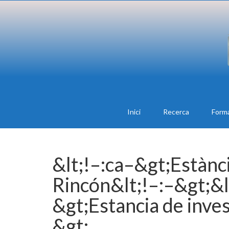
Inici
Recerca
Form
&lt;!–:ca–&gt;Estànci
Rincón&lt;!–:–&gt;&l
&gt;Estancia de inves
&gt;