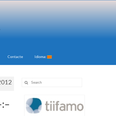
Contacte
Idioma:
2012
Search
for:
–:–