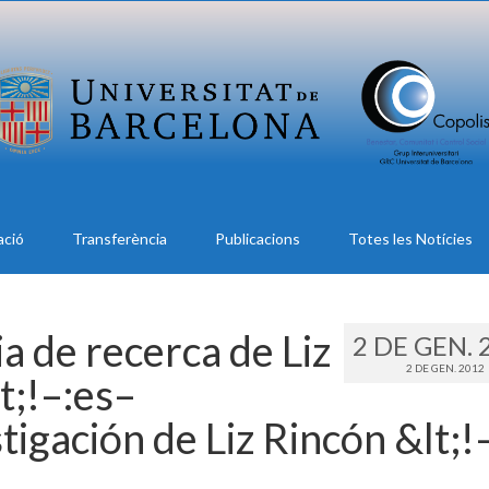
ació
Transferència
Publicacions
Totes les Notícies
a de recerca de Liz
2 DE GEN. 
2 DE GEN. 2012
t;!–:es–
tigación de Liz Rincón &lt;!