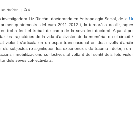
 les Notícies
|
0
 la investigadora Liz Rincón, doctoranda en Antropologia Social, de la
Un
rimer quatrimestre del curs 2011-2012 i, la tornarà a acollir, aque
s troba fent el treball de camp de la seva tesi doctoral. Aquest pr
etar les trajectòries de la vida d’activistes de la memòria, en el circuit
 violent s’articula en un espai transnacional en dos nivells d’anàli
els subjectes re-signifiquen les experiències de trauma i dolor, i un
ions i mobilitzacions col·lectives al voltant del sentit dels fets violen
r dels seves col·lectivitats.