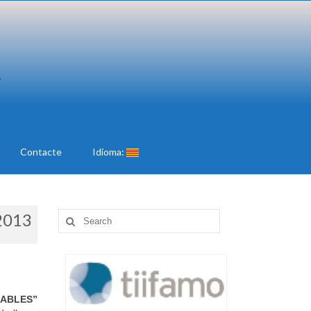
Contacte
Idioma:
2013
Search
for:
RABLES”