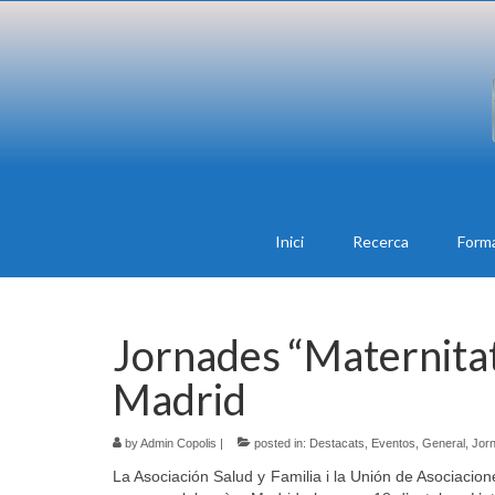
Inici
Recerca
Form
Jornades “Maternitat
Madrid
by
Admin Copolis
|
posted in:
Destacats
,
Eventos
,
General
,
Jor
La Asociación Salud y Familia i la Unión de Asociaci