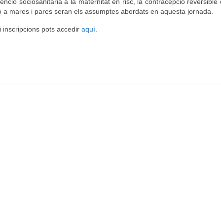
tenció
sociosanitària a la
maternitat en
risc
,
la contracepció
reversible
ó
a mares
i
pares
seran els
assumptes abordats
en aquesta jornada
.
i inscripcions
pots accedir
aquí
.