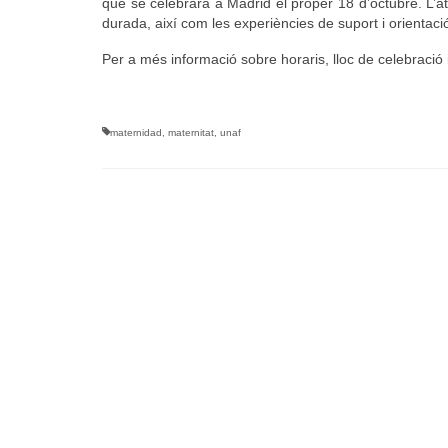
que se celebrarà a Madrid el proper 18 d’octubre.
L’a
durada
,
així com les experiències
de suport i
orientaci
Per a més
informació
sobre horaris
,
lloc
de celebració
maternidad
,
maternitat
,
unaf