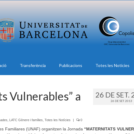
ació
Transferència
Publicacions
Totes les Notícies
s Vulnerables” a
26 DE SET. 
26 DE SET. 2013
nades
,
LATC Gènere i famílies
,
Totes les Notícies
|
0
ones Familiares (UNAF) organitzen la Jornada
“MATERNITATS VULNE