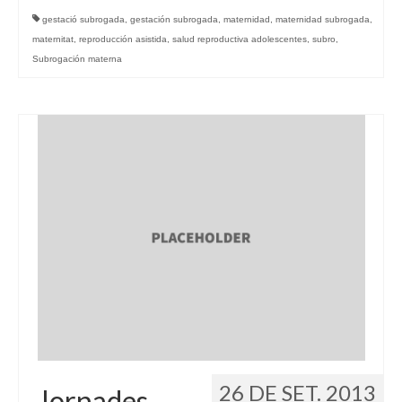
gestació subrogada
,
gestación subrogada
,
maternidad
,
maternidad subrogada
,
maternitat
,
reproducción asistida
,
salud reproductiva adolescentes
,
subro
,
Subrogación materna
26 DE SET. 2013
Jornades