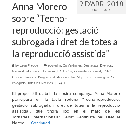
9 D’ABR. 2018
Anna Morero
Idioma:
9 D’ABR. 2018
sobre “Tecno-
reproducció: gestació
subrogada i dret de totes a
la reproducció assistida”
by
Leon Freude
|
posted in:
Conferències
,
Destacats
,
Eventos
,
General
,
Informació
,
Jornades
,
LATC Cos, sexualitat i societat
,
LATC
Gènere i famílies
,
Programa de Acción sobre Mujeres y Tecnologías
,
Sin
categoría
,
Totes les Notícies
|
0
El proper 28 d’abril, la nostra companya Anna Morero
participarà en la taula rodona “Tecno-reproducció:
gestació subrogada i dret de totes a la reproducció
assistida”, que tindrà lloc en el marc de les
Jornades Internacionals: Debat Feminista pel Dret al
Nostre …
Continued