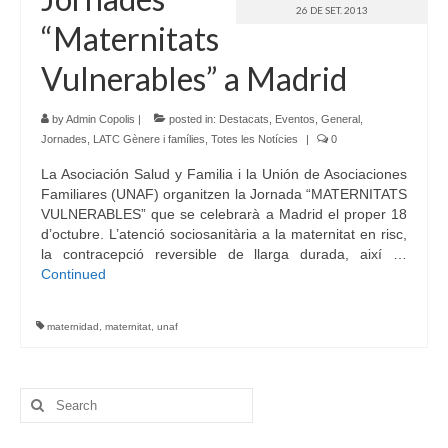
26 DE SET. 2013
“Maternitats
Vulnerables” a Madrid
by
Admin Copolis
|
posted in:
Destacats
,
Eventos
,
General
,
Jornades
,
LATC Gènere i famílies
,
Totes les Notícies
|
0
La Asociación Salud y Familia i la Unión de Asociaciones
Familiares (UNAF) organitzen la Jornada “MATERNITATS
VULNERABLES” que se celebrarà a Madrid el proper 18
d’octubre. L’atenció sociosanitària a la maternitat en risc,
la contracepció reversible de llarga durada, així …
Continued
maternidad
,
maternitat
,
unaf
Search
for: