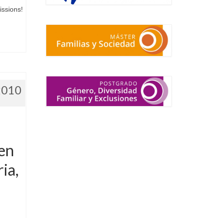
sions!
2010
en
ia,