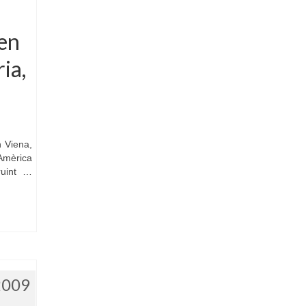
en
ia,
n Viena,
 Amèrica
ruint …
2009