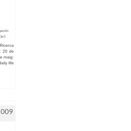
gación
0
Ricerca
s: 20 de
e maig:
ily life
2009