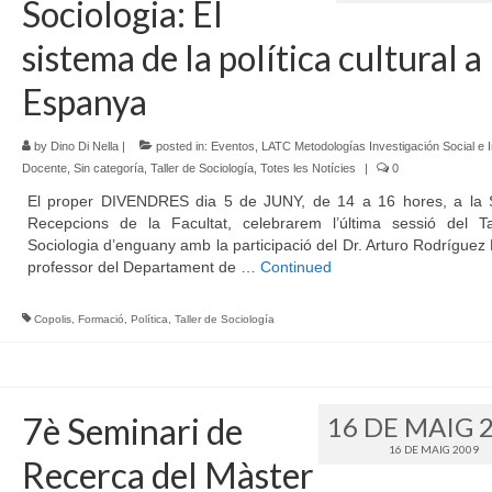
Sociologia: El
sistema de la política cultural a
Espanya
by
Dino Di Nella
|
posted in:
Eventos
,
LATC Metodologías Investigación Social e 
Docente
,
Sin categoría
,
Taller de Sociología
,
Totes les Notícies
|
0
El proper DIVENDRES dia 5 de JUNY, de 14 a 16 hores, a la 
Recepcions de la Facultat, celebrarem l’última sessió del Ta
Sociologia d’enguany amb la participació del Dr. Arturo Rodríguez
professor del Departament de …
Continued
Copolis
,
Formació
,
Política
,
Taller de Sociología
7è Seminari de
16 DE MAIG 
16 DE MAIG 2009
Recerca del Màster