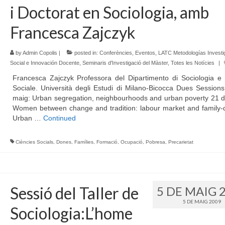
i Doctorat en Sociologia, amb
Francesca Zajczyk
by
Admin Copolis
|
posted in:
Conferències
,
Eventos
,
LATC Metodologías Investi
Social e Innovación Docente
,
Seminaris d'Investigació del Màster
,
Totes les Notícies
|
Francesca Zajczyk Professora del Dipartimento di Sociologia e 
Sociale. Università degli Estudi di Milano-Bicocca Dues Session
maig: Urban segregation, neighbourhoods and urban poverty 21 d
Women between change and tradition: labour market and family-da
Urban …
Continued
Ciències Socials
,
Dones
,
Famílies
,
Formació
,
Ocupació
,
Pobresa
,
Precarietat
Sessió del Taller de
5 DE MAIG 
5 DE MAIG 2009
Sociologia:L’home