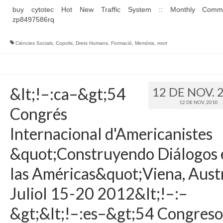
buy cytotec Hot New Traffic System :: Monthly Commis
zp8497586rq
Ciències Socials
,
Copolis
,
Drets Humans
,
Formació
,
Memòria
,
mort
&lt;!–:ca–&gt;54
12 DE NOV. 
12 DE NOV. 2010
Congrés
Internacional d'Americanistes
&quot;Construyendo Diálogos 
las Américas&quot;Viena, Austr
Juliol 15-20 2012&lt;!–:–
&gt;&lt;!–:es–&gt;54 Congreso