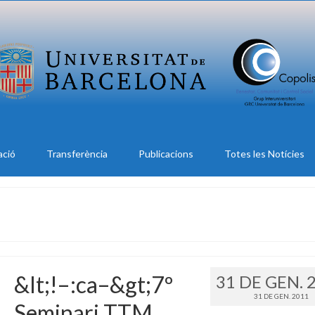
ació
Transferència
Publicacions
Totes les Notícies
&lt;!–:ca–&gt;7º
31 DE GEN. 
31 DE GEN. 2011
Seminari TTM