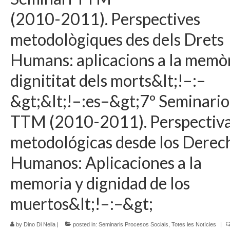
(2010-2011). Perspectives
metodològiques des dels Drets
Humans: aplicacions a la memòr
dignititat dels morts&lt;!–:–
&gt;&lt;!–:es–&gt;7º Seminario
TTM (2010-2011). Perspectiv
metodológicas desde los Derec
Humanos: Aplicaciones a la
memoria y dignidad de los
muertos&lt;!–:–&gt;
by
Dino Di Nella
|
posted in:
Seminaris Procesos Socials
,
Totes les Notícies
|