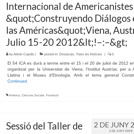
Internacional de Americanistes
&quot;Construyendo Diálogos 
las Américas&quot;Viena, Austr
Julio 15-20 2012&lt;!–:–&gt;
by
Admin Copolis
|
posted in:
Destacats
,
Totes les Notícies
|
0
El 54 ICA es durà a terme entre el 15 i el 20 de juliol de 2012 e
organitzat per la Universitat de Viena, l'Institut Austríac per a
Llatina i el Museu d'Etnologia. Amb el tema general Const
Continued
Amèrica
,
Ciències Socials
,
Formació
Sessió del Taller de
2 DE JUNY 
2 DE JUNY 2009