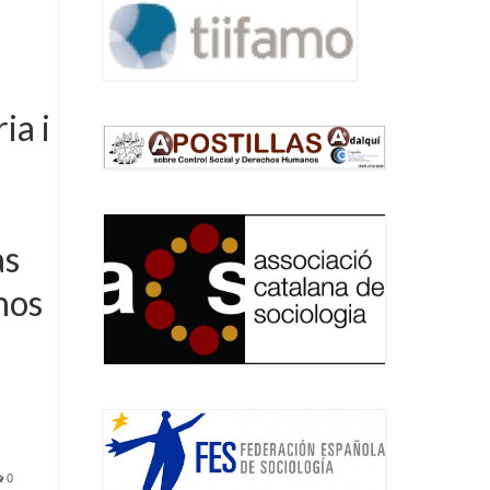
ia i
as
hos
0