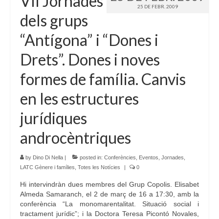
VII Jornades
25 DE FEBR. 2009
dels grups
“Antígona” i “Dones i
Drets”. Dones i noves
formes de família. Canvis
en les estructures
jurídiques
androcèntriques
by
Dino Di Nella
|
posted in:
Conferències
,
Eventos
,
Jornades
,
LATC Gènere i famílies
,
Totes les Notícies
|
0
Hi intervindràn dues membres del Grup Copolis. Elisabet
Almeda Samaranch, el 2 de març de 16 a 17:30, amb la
conferència “La monomarentalitat. Situació social i
tractament jurídic”; i la Doctora Teresa Picontó Novales,