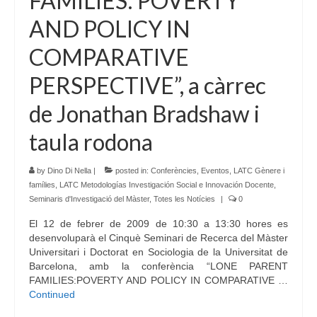
FAMILIES: POVERTY
AND POLICY IN
COMPARATIVE
PERSPECTIVE”, a càrrec
de Jonathan Bradshaw i
taula rodona
by
Dino Di Nella
|
posted in:
Conferències
,
Eventos
,
LATC Gènere i
famílies
,
LATC Metodologías Investigación Social e Innovación Docente
,
Seminaris d'Investigació del Màster
,
Totes les Notícies
|
0
El 12 de febrer de 2009 de 10:30 a 13:30 hores es
desenvoluparà el Cinquè Seminari de Recerca del Màster
Universitari i Doctorat en Sociologia de la Universitat de
Barcelona, amb la conferència “LONE PARENT
FAMILIES:POVERTY AND POLICY IN COMPARATIVE …
Continued