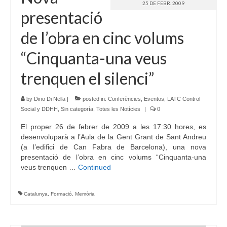
25 DE FEBR. 2009
presentació
de l’obra en cinc volums
“Cinquanta-una veus
trenquen el silenci”
by
Dino Di Nella
|
posted in:
Conferències
,
Eventos
,
LATC Control
Social y DDHH
,
Sin categoría
,
Totes les Notícies
|
0
El proper 26 de febrer de 2009 a les 17:30 hores, es
desenvoluparà a l’Aula de la Gent Grant de Sant Andreu
(a l’edifici de Can Fabra de Barcelona), una nova
presentació de l’obra en cinc volums “Cinquanta-una
veus trenquen …
Continued
Catalunya
,
Formació
,
Memòria