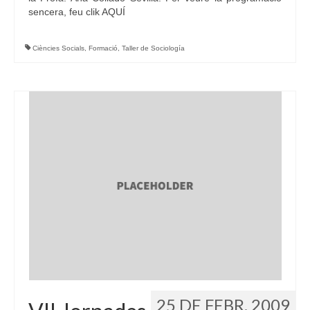
sencera, feu clik AQUÍ
Ciències Socials
,
Formació
,
Taller de Sociología
25 DE FEBR. 2009