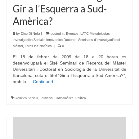
Gir a l’Esquerra a Sud-
Amèrica?
by
Dino Di Nella
|
posted in:
Eventos
,
LATC Metodologías
Investigación Social e Innovación Docente
,
Seminaris d'Investigació del
Màster
,
Totes les Notícies
|
0
El 18 de febrer de 2009 de 18 a 20 hores es
desenvoluparà el Sisè Seminari de Recerca del Màster
Universitari i Doctorat en Sociologia de la Universitat de
Barcelona, sota el títol “Gir a l’Esquerra a Sud-Amèrica?”,
amb la …
Continued
Ciències Socials
,
Formació
,
Llatinomèrica
,
Política