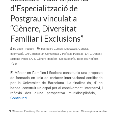
d’Especialització de
Postgrau vinculat a
“Gènere, Diversitat
Familiar i Exclusions”
by
Leon Freude
|
posted in:
Cursos
,
Destacats
,
General
,
Informació
,
LATC Bienestar, Comunidad y Políticas Públicas
,
LATC Dones i
Sistema Penal
,
LATC Gènere i famílies
,
Sin categoría
,
Totes les Notícies
|
0
El Màster en Famílies i Societat constitueix una proposta
de formació en línia de caràcter internacional certificada
per la Universitat de Barcelona. La finalitat és, d’una
banda, construir un espai per al coneixement, intercanvi, i
reflexió des d’una perspectiva multidisciplinària, …
Continued
Máster en Familias y Sociedad
,
master familias y sociedad
,
Máster género familias