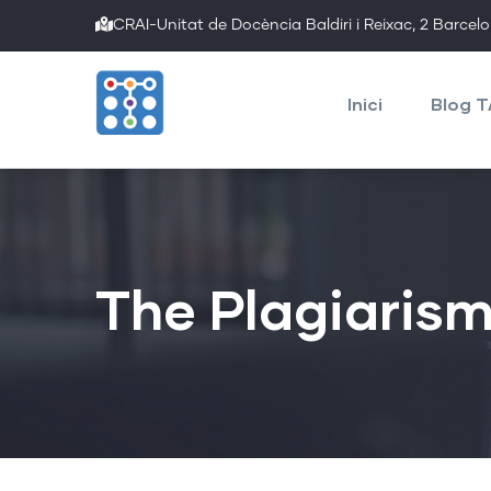
Skip
CRAI-Unitat de Docència Baldiri i Reixac, 2 Barcel
to
Main
main
navigation
Inici
Blog 
content
The Plagiaris