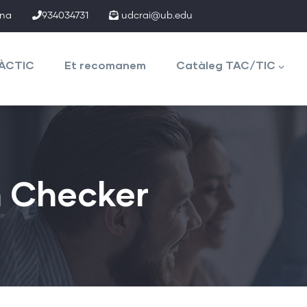
ona
934034731
udcrai@ub.edu
TÀCTIC
Et recomanem
Catàleg TAC/TIC
m Checker