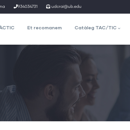
ona
934034731
udcrai@ub.edu
TÀCTIC
Et recomanem
Catàleg TAC/TIC