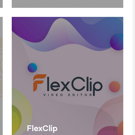
Llegir Més
FlexClip