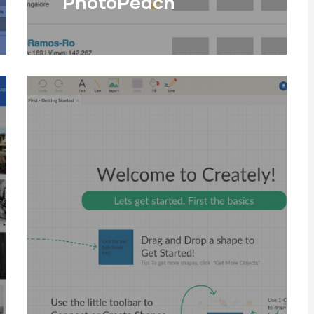
PhotoPeach
Servei d'allotjament d'imatges,
especialitzat en la creació
de slideshows (galeries d'imatges
Llegir Més
en movim