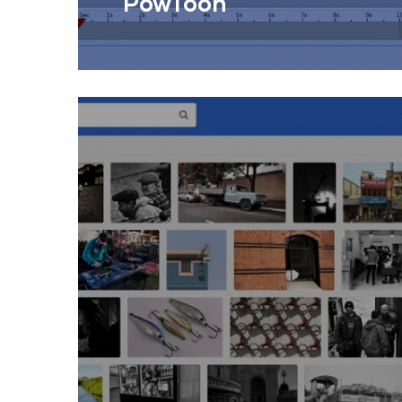
PowToon
Aplicació en línia per a la creació
de presentacions i vídeos animats.
Llegir Més