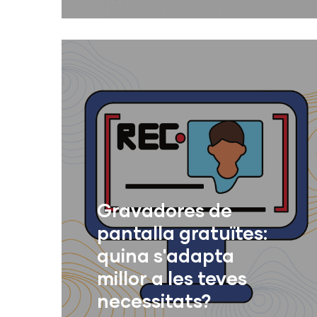
Whisper és un sistema de
reconeixement automàtic de veu
(ASR) entrenat amb 680.000 hores
Llegir Més
de dades supervisades multil
Gravadores de
pantalla gratuïtes:
quina s'adapta
millor a les teves
necessitats?