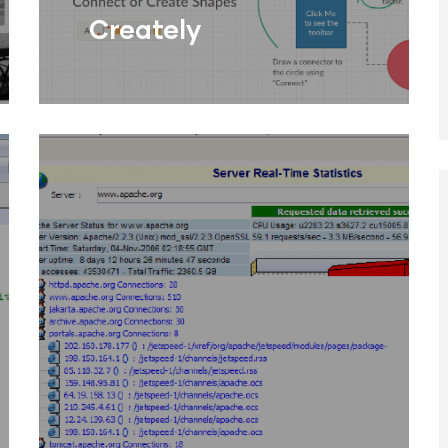
Creately
Generador col·laboratiu de
diagrames i mapes conceptuals.
Llegir Més