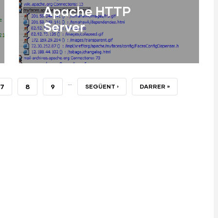
Apache HTTP
Server
Servidor web d'HTTP.
…
A
PÀGINA
7
PÀGINA
8
PÀGINA
9
NEXT
SEGÜENT ›
LAST
DARRER »
Llegir Més
PAGE
PAGE