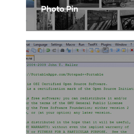
Photo Pin
Cercador d'imatges i fotografies de
Flickr amb llicència Creative
Commons per a blocs i altres llocs
Llegir Més
web, materi