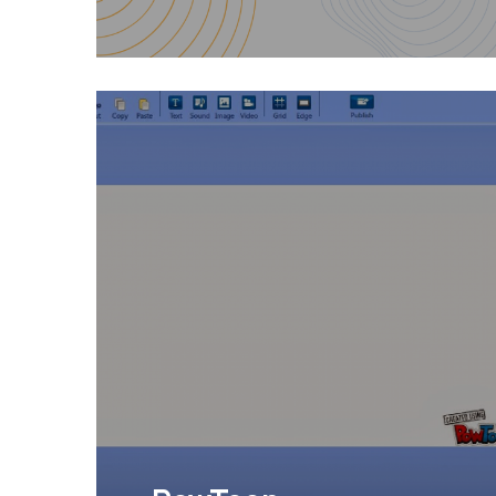
Us presentem una sèrie de
gravadores gratuïtes de pantalla,
àudio i vídeo o web cam, que
Llegir Més
treballen de forma simultàni