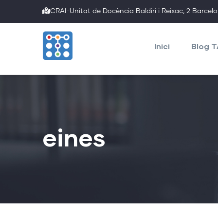
Skip
CRAI-Unitat de Docència Baldiri i Reixac, 2 Barcel
to
Main
main
navigation
Inici
Blog 
content
eines