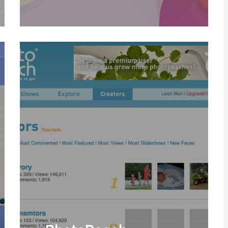
FlexClip és un editor de vídeo en
línea que permet editar clips de
vídeo de forma senzilla i àgil.
Llegir Més