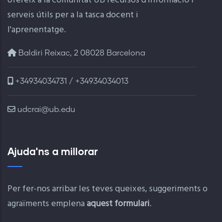
ofereix a la comunitat UB recursos d'informació i
serveis útils per a la tasca docent i
l'aprenentatge.
Baldiri Reixac, 2 08028 Barcelona
+34934034731 / +34934034013
udcrai@ub.edu
Ajuda'ns a millorar
Per fer-nos arribar les teves queixes, suggeriments o
agraïments emplena
aquest formulari
.