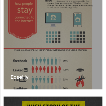
Easel.ly
Lloc web que compta amb moltes
plantilles infogràfiques i objectes de
disseny amb les quals l'usuari pot crear i