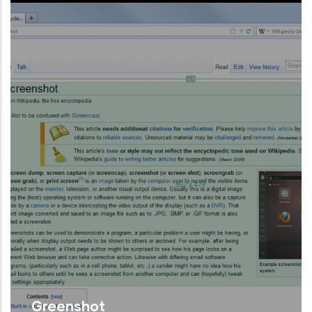
senzilla i intuïtiva realitzar diferents acci
Llegir Més
Greenshot