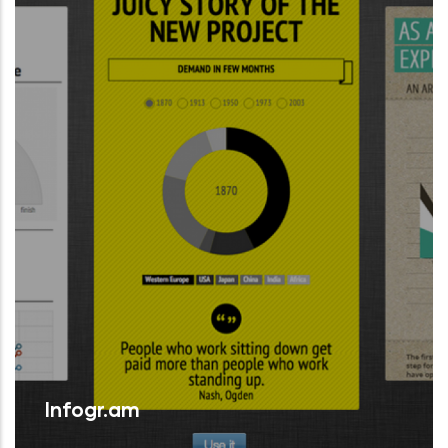
Llegir Més
comp
Infogr.am