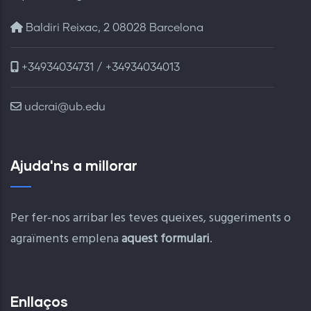
Baldiri Reixac, 2 08028 Barcelona
+34934034731 / +34934034013
udcrai@ub.edu
Ajuda'ns a millorar
Per fer-nos arribar les teves queixes, suggeriments o
agraïments emplena
aquest formulari
.
Enllaços