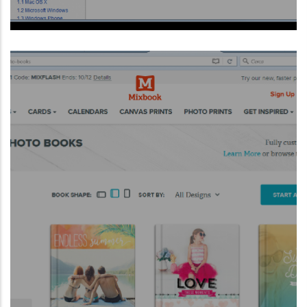
Greenshot és una eina lleugera de captura
de pantalla per a Windows amb les
característiques essencials:
Llegir Més