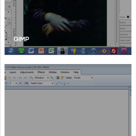
GIMP
Si posem en paral·lel el Gimp amb altres
programes similars com Photoshop, ens
adonem de la versatilitat del primer.
Llegir Més