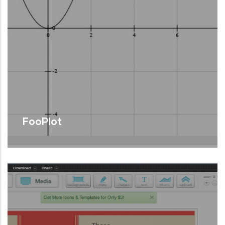
FooPlot
Graficador de funcions matemàtiques en
línia.
Llegir Més