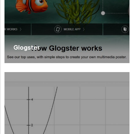
Glogster
Generador de pòsters multimèdia
interactius.
Llegir Més