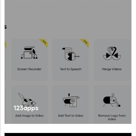
123apps
En aquest pàgina web trobem un paquet
d’eines que ens permeten de forma