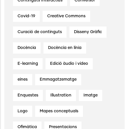
Continguts Interactius
Conversor
Covid-19
Creative Commons
Curació de continguts
Disseny Gràfic
Docència
Docència en línia
E-learning
Edició àudio i vídeo
eines
Emmagatzematge
Enquestes
Illustration
Imatge
Logo
Mapes conceptuals
Ofimàtica
Presentacions