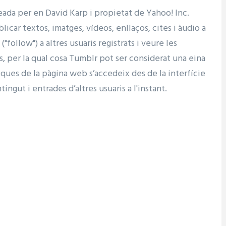
ada per en David Karp i propietat de Yahoo! Inc.
icar textos, imatges, vídeos, enllaços, cites i àudio a
follow") a altres usuaris registrats i veure les
 per la qual cosa Tumblr pot ser considerat una eina
stiques de la pàgina web s’accedeix des de la interfície
ngut i entrades d’altres usuaris a l'instant.