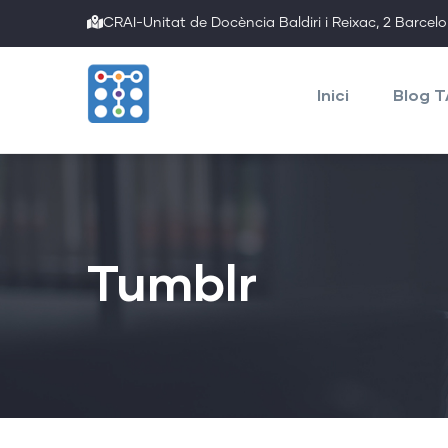
Skip
CRAI-Unitat de Docència Baldiri i Reixac, 2 Barcel
to
Main
main
navigation
Inici
Blog 
content
Tumblr