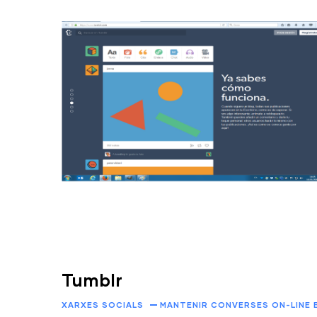
Tumblr
XARXES SOCIALS
MANTENIR CONVERSES ON-LINE 