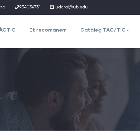
ona
934034731
udcrai@ub.edu
TÀCTIC
Et recomanem
Catàleg TAC/TIC