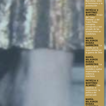
Barcelona: entre
el feminismo y la
prostitución
PATRÍCIA V.
MARTÍNEZ
ÀLVAREZ
:
A raíz
del “caso
Pretoria” y del
“caso Palau:
misoginia,
corrupción y uso
privado de las
instituciones en
Catalunya.
MARÍA-
MILAGROS
RIVERA
GARRETAS
:
La
batalla por la
masculinidad en
la guerra de Siria
MARÍA-
MILAGROS
RIVERA
GARRETAS
:
La
política de lo
simbólico vuelve
impensable la
violencia
machista
PATRÍCIA V.
MARTÍNEZ
ÀLVAREZ
:
Sin
palabras ni
testimonios: la
política del
patriarcado
MARÍA-
MILAGROS
RIVERA