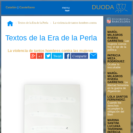
DUODA
Catalán
|
Castellano
menu
»
Textos de la Era de la Perla
La violencia de tantos hombres contra
las mujeres
Se podría haber suicidado antes: Calpe, 28 de octubre de 2016
MARÍA-
Textos de la Era de la Perla
MILAGROS
RIVERA
GARRETAS
:
Las
mujeres somos
hoy el eje de la
política
La violencia de tantos hombres contra las mujeres
+1
Tweet
Compartir
PATRICIA
MEZA
RODRÍGUEZ
:
Ocultar lo
inocultable
MARÍA-
MILAGROS
RIVERA
GARRETAS
:
La
libertad femenina
en la guerra de
Afganistán
LOLA SANTOS
FERNÁNDEZ
:
Cuando los
derechos
incumplen la
obligación del
Bien
MARINA
SANTINI.
LUCIANA
TAVERNINI.
PATRICIA