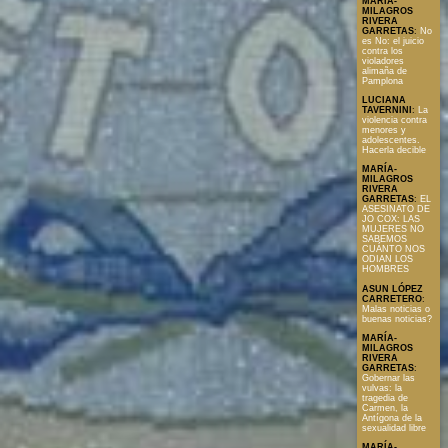
MARÍA-
MILAGROS
RIVERA
GARRETAS
:
No
es No: el juicio
contra los
violadores
alimaña de
Pamplona
LUCIANA
TAVERNINI
:
La
violencia contra
menores y
adolescentes.
Hacerla decible
MARÍA-
MILAGROS
RIVERA
GARRETAS
:
EL
ASESINATO DE
JO COX: LAS
MUJERES NO
SABEMOS
CUÁNTO NOS
ODIAN LOS
HOMBRES
ASUN LÓPEZ
CARRETERO
:
Malas noticias o
buenas noticias?
MARÍA-
MILAGROS
RIVERA
GARRETAS
:
Gobernar las
vulvas: la
tragedia de
Carmen, la
Antígona de la
sexualidad libre
MARÍA-