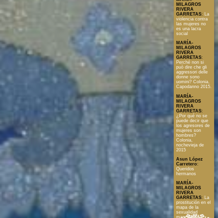
MILAGROS
RIVERA
GARRETAS
:
La
violencia contra
las mujeres no
es una lacra
social
MARÍA-
MILAGROS
RIVERA
GARRETAS
:
Perché non si
può dire che gli
aggressori delle
donne sono
uomini? Colonia,
Capodanno 2015.
MARÍA-
MILAGROS
RIVERA
GARRETAS
:
¿Por qué no se
puede decir que
los agresores de
mujeres son
hombres?
Colonia,
nochevieja de
2015
Asun López
Carretero
:
Queridos
hermanos
MARÍA-
MILAGROS
RIVERA
GARRETAS
:
La
prostitución en el
mapa de la
sexualidad
masculina