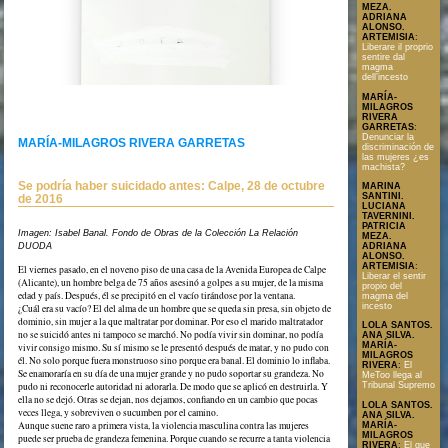
MEZA.
ADRIANA
ALONSO.
ARTEMISIA
:
Liberare il proprio
sentire dal
magma
dell’incesto
MARÍA-
MILAGROS
RIVERA
GARRETAS
:
Denunciar la
MARÍA-MILAGROS RIVERA GARRETAS
discriminación de
las mujeres ¿es
machista?
Texto en formato PDF
Se podría haber suicidado antes: Calpe, 28 de octubre
MARINA
SANTINI.
de 2016
LUCIANA
TAVERNINI.
PATRICIA
Imagen: Isabel Banal. Fondo de Obras de la Colección La Relación
MEZA.
ADRIANA
DUODA
ALONSO.
ARTEMISIA
:
El viernes pasado, en el noveno piso de una casa de la Avenida Europea de Calpe
Liberar el sentir
(Alicante), un hombre belga de 75 años asesinó a golpes a su mujer, de la misma
propio del
edad y país. Después, él se precipitó en el vacío tirándose por la ventana.
magma del
incesto
¿Cuál era su vacío? El del alma de un hombre que se queda sin presa, sin objeto de
dominio, sin mujer a la que maltratar por dominar. Por eso el marido maltratador
LOLA SANTOS.
no se suicidó antes ni tampoco se marchó. No podía vivir sin dominar, no podía
ANA SILVA.
MARÍA-
vivir consigo mismo. Su sí mismo se le presentó después de matar, y no pudo con
MILAGROS
él. No solo porque fuera monstruoso sino porque era banal. El dominio lo inflaba.
RIVERA
:
El
Se enamoraría en su día de una mujer grande y no pudo soportar su grandeza. No
MeToo llega al
pudo ni reconocerle autoridad ni adorarla. De modo que se aplicó en destruirla. Y
Tribunal Supremo
ella no se dejó. Otras se dejan, nos dejamos, confiando en un cambio que pocas
LOLA SANTOS.
veces llega, y sobreviven o sucumben por el camino.
ANA SILVA.
Aunque suene raro a primera vista, la violencia masculina contra las mujeres
MARÍA-
MILAGROS
puede ser prueba de grandeza femenina. Porque cuando se recurre a tanta violencia
RIVERA
:
El que