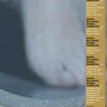
GARRETAS
:
La
desesperación
del hombre
patriarcal: Madrid
3 de febrero,
Súria 7 de
febrero de 2017
MARÍA-
MILAGROS
RIVERA
GARRETAS
:
Les
Innocentes o el
dilema de la
mujer violada
MARÍA-
MILAGROS
RIVERA
GARRETAS
:
Termina el
patriarcado en
Turquía
MARÍA-
MILAGROS
RIVERA
GARRETAS
:
Se
podría haber
suicidado antes:
Calpe, 28 de
octubre de 2016
MARÍA-
MILAGROS
RIVERA
GARRETAS
:
La
abogada de los
violadores de.
Pamplona: la
batalla por lo
simbólico se libra
también entre
mujeres