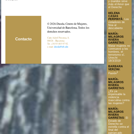
y maridos sirve
más el Amor que
el Derecho
HELENA
CASAS
PERPINYÀ
:
Los
violadores de
© 2026 Duoda. Centro de Mujeres,
Noa al
Universidad de Barcelona, Todos los
descubierto
derechos reservados.
MARÍA-
MILAGROS
Calle Adolf Florensa, 8,
Contacto
RIVERA
08028 - Barcelona
GARRETAS
:
Tel. +34 93 403 97 92.
Matar mujeres no
e-mail:
duoda@ub.edu
conmueve a los
hombres, el
terrorismo sí.
Utrecht
18/3/2019
BARBARA
VERZINI
:
1
Pasión
MARÍA-
MILAGROS
RIVERA
GARRETAS
:
¿Es ya
impensable la
violencia
masculina contra
las mujeres?
MARÍA-
MILAGROS
RIVERA
GARRETAS
:
El
Estado de
Derecho se
estrella contra el
final del
patriarcado