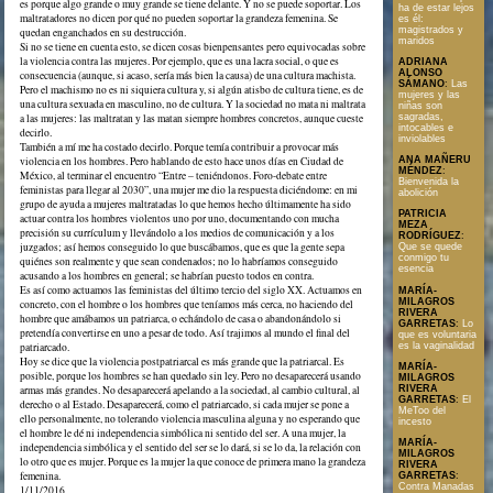
es porque algo grande o muy grande se tiene delante. Y no se puede soportar. Los
ha de estar lejos
maltratadores no dicen por qué no pueden soportar la grandeza femenina. Se
es él:
magistrados y
quedan enganchados en su destrucción.
maridos
Si no se tiene en cuenta esto, se dicen cosas bienpensantes pero equivocadas sobre
la violencia contra las mujeres. Por ejemplo, que es una lacra social, o que es
ADRIANA
ALONSO
consecuencia (aunque, si acaso, sería más bien la causa) de una cultura machista.
SÁMANO
:
Las
Pero el machismo no es ni siquiera cultura y, si algún atisbo de cultura tiene, es de
mujeres y las
una cultura sexuada en masculino, no de cultura. Y la sociedad no mata ni maltrata
niñas son
a las mujeres: las maltratan y las matan siempre hombres concretos, aunque cueste
sagradas,
intocables e
decirlo.
inviolables
También a mí me ha costado decirlo. Porque temía contribuir a provocar más
violencia en los hombres. Pero hablando de esto hace unos días en Ciudad de
ANA MAÑERU
MÉNDEZ
:
México, al terminar el encuentro “Entre – teniéndonos. Foro-debate entre
Bienvenida la
feministas para llegar al 2030”, una mujer me dio la respuesta diciéndome: en mi
abolición
grupo de ayuda a mujeres maltratadas lo que hemos hecho últimamente ha sido
PATRICIA
actuar contra los hombres violentos uno por uno, documentando con mucha
MEZA
precisión su currículum y llevándolo a los medios de comunicación y a los
RODRÍGUEZ
:
juzgados; así hemos conseguido lo que buscábamos, que es que la gente sepa
Que se quede
conmigo tu
quiénes son realmente y que sean condenados; no lo habríamos conseguido
esencia
acusando a los hombres en general; se habrían puesto todos en contra.
Es así como actuamos las feministas del último tercio del siglo XX. Actuamos en
MARÍA-
MILAGROS
concreto, con el hombre o los hombres que teníamos más cerca, no haciendo del
RIVERA
hombre que amábamos un patriarca, o echándolo de casa o abandonándolo si
GARRETAS
:
Lo
pretendía convertirse en uno a pesar de todo. Así trajimos al mundo el final del
que es voluntaria
patriarcado.
es la vaginalidad
Hoy se dice que la violencia postpatriarcal es más grande que la patriarcal. Es
MARÍA-
posible, porque los hombres se han quedado sin ley. Pero no desaparecerá usando
MILAGROS
armas más grandes. No desaparecerá apelando a la sociedad, al cambio cultural, al
RIVERA
GARRETAS
:
El
derecho o al Estado. Desaparecerá, como el patriarcado, si cada mujer se pone a
MeToo del
ello personalmente, no tolerando violencia masculina alguna y no esperando que
incesto
el hombre le dé ni independencia simbólica ni sentido del ser. A una mujer, la
MARÍA-
independencia simbólica y el sentido del ser se lo dará, si se lo da, la relación con
MILAGROS
lo otro que es mujer. Porque es la mujer la que conoce de primera mano la grandeza
RIVERA
femenina.
GARRETAS
:
Contra Manadas
1/11/2016