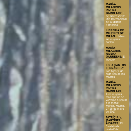
MARÍA-
MILAGROS
RIVERA
GARRETAS
:
8
de marzo 2018:
Día Internacional
de la Miseria
Femenina
LIBRERÍA DE
MUJERES DE
MILÁN
:
Hablan
las mujeres,
hablan
MARÍA-
MILAGROS
RIVERA
GARRETAS
:
El
incesto
LOLA SANTOS
FERNÁNDEZ
:
Los hijos y las
hijas son de las
madres
MARÍA-
MILAGROS
RIVERA
GARRETAS
:
Tres mujeres
más que no se
volverán a sentar
a la mesa:
Murcia, Madrid,
27-28 de mayo
de 2017
PATRÍCIA V.
MARTÍNEZ
ÀLVAREZ
:
El
“modelo de
ciudad” de