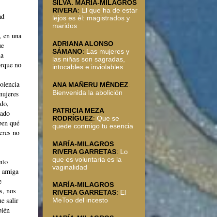
SILVA. MARÍA-MILAGROS
RIVERA
:
El que ha de estar
ad
lejos es él: magistrados y
maridos
, en una
ADRIANA ALONSO
ue
SÁMANO
:
Las mujeres y
na
las niñas son sagradas,
orque no
intocables e inviolables
olencia
ANA MAÑERU MÉNDEZ
:
Bienvenida la abolición
mujeres
ado,
PATRICIA MEZA
cado
RODRÍGUEZ
:
Que se
ben qué
quede conmigo tu esencia
eres no
MARÍA-MILAGROS
RIVERA GARRETAS
:
Lo
que es voluntaria es la
nto
vaginalidad
y amiga
e
MARÍA-MILAGROS
s, nos
RIVERA GARRETAS
:
El
e salir
MeToo del incesto
bién