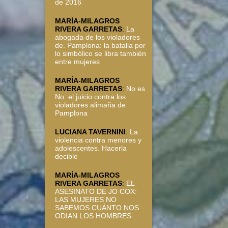
de 2016
MARÍA-MILAGROS
RIVERA GARRETAS
:
La
abogada de los violadores
de. Pamplona: la batalla por
lo simbólico se libra también
entre mujeres
MARÍA-MILAGROS
RIVERA GARRETAS
:
No es
No: el juicio contra los
violadores alimaña de
Pamplona
LUCIANA TAVERNINI
:
La
violencia contra menores y
adolescentes. Hacerla
decible
MARÍA-MILAGROS
RIVERA GARRETAS
:
EL
ASESINATO DE JO COX:
LAS MUJERES NO
SABEMOS CUÁNTO NOS
ODIAN LOS HOMBRES