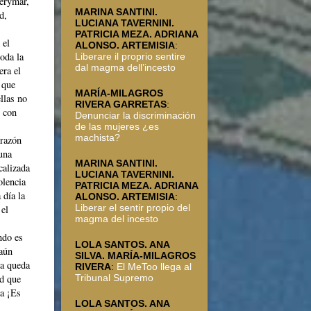
erymar,
MARINA SANTINI.
d,
LUCIANA TAVERNINI.
PATRICIA MEZA. ADRIANA
 el
ALONSO. ARTEMISIA
:
oda la
Liberare il proprio sentire
dal magma dell’incesto
era el
 que
MARÍA-MILAGROS
llas no
RIVERA GARRETAS
:
r con
Denunciar la discriminación
de las mujeres ¿es
machista?
orazón
una
MARINA SANTINI.
calizada
LUCIANA TAVERNINI.
olencia
PATRICIA MEZA. ADRIANA
 día la
ALONSO. ARTEMISIA
:
Liberar el sentir propio del
 el
magma del incesto
ndo es
LOLA SANTOS. ANA
 aún
SILVA. MARÍA-MILAGROS
ta queda
RIVERA
:
El MeToo llega al
Tribunal Supremo
ad que
la ¡Es
LOLA SANTOS. ANA