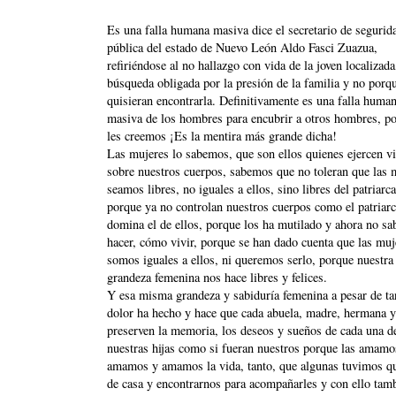
Es una falla humana masiva dice el secretario de segurid
pública del estado de Nuevo León Aldo Fasci Zuazua,
refiriéndose al no hallazgo con vida de la joven localizada
búsqueda obligada por la presión de la familia y no porq
quisieran encontrarla. Definitivamente es una falla huma
masiva de los hombres para encubrir a otros hombres, p
les creemos ¡Es la mentira más grande dicha!
Las mujeres lo sabemos, que son ellos quienes ejercen vi
sobre nuestros cuerpos, sabemos que no toleran que las 
seamos libres, no iguales a ellos, sino libres del patriarc
porque ya no controlan nuestros cuerpos como el patriar
domina el de ellos, porque los ha mutilado y ahora no sa
hacer, cómo vivir, porque se han dado cuenta que las muj
somos iguales a ellos, ni queremos serlo, porque nuestra
grandeza femenina nos hace libres y felices.
Y esa misma grandeza y sabiduría femenina a pesar de ta
dolor ha hecho y hace que cada abuela, madre, hermana 
preserven la memoria, los deseos y sueños de cada una d
nuestras hijas como si fueran nuestros porque las amamo
amamos y amamos la vida, tanto, que algunas tuvimos qu
de casa y encontrarnos para acompañarles y con ello tam