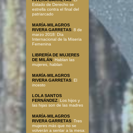
Estado de Derecho se
estrella contra el final del
patriarcado
MARÍA-MILAGROS
RIVERA GARRETAS
:
8 de
marzo 2018: Día
Internacional de la Miseria
Femenina
LIBRERÍA DE MUJERES
DE MILÁN
:
Hablan las
mujeres, hablan
MARÍA-MILAGROS
RIVERA GARRETAS
:
El
incesto
LOLA SANTOS
FERNÁNDEZ
:
Los hijos y
las hijas son de las madres
MARÍA-MILAGROS
RIVERA GARRETAS
:
Tres
mujeres más que no se
volverán a sentar a la mesa: