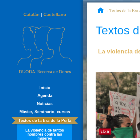
Textos de la Era 
Catalán
|
Castellano
inocultable
Textos d
La violencia d
Inicio
Agenda
Noticias
Máster, Seminario, cursos
Textos de la Era de la Perla
La violencia de tantos
hombres contra las
mujeres