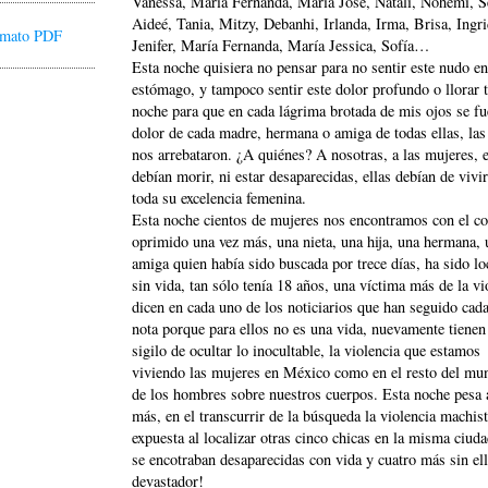
Vanessa, María Fernanda, María José, Natali, Nohemí, S
Aideé, Tania, Mitzy, Debanhi, Irlanda, Irma, Brisa, Ingri
ormato PDF
Jenifer, María Fernanda, María Jessica, Sofía…
Esta noche quisiera no pensar para no sentir este nudo en
estómago, y tampoco sentir este dolor profundo o llorar t
noche para que en cada lágrima brotada de mis ojos se fu
dolor de cada madre, hermana o amiga de todas ellas, las
nos arrebataron. ¿A quiénes? A nosotras, a las mujeres, e
debían morir, ni estar desaparecidas, ellas debían de vivi
toda su excelencia femenina.
Esta noche cientos de mujeres nos encontramos con el c
oprimido una vez más, una nieta, una hija, una hermana, 
amiga quien había sido buscada por trece días, ha sido lo
sin vida, tan sólo tenía 18 años, una víctima más de la vi
dicen en cada uno de los noticiarios que han seguido cada
nota porque para ellos no es una vida, nuevamente tienen
sigilo de ocultar lo inocultable, la violencia que estamos
viviendo las mujeres en México como en el resto del mu
de los hombres sobre nuestros cuerpos. Esta noche pesa
más, en el transcurrir de la búsqueda la violencia machis
expuesta al localizar otras cinco chicas en la misma ciud
se encotraban desaparecidas con vida y cuatro más sin el
devastador!