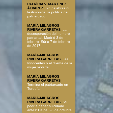
PATRÍCIA V. MARTÍNEZ
ÀLVAREZ
:
Sin palabras ni
testimonios: la política del
patriarcado
MARÍA-MILAGROS
RIVERA GARRETAS
:
La
desesperación del hombre
patriarcal: Madrid 3 de
febrero, Súria 7 de febrero
de 2017
MARÍA-MILAGROS
RIVERA GARRETAS
:
Les
Innocentes o el dilema de la
mujer violada
MARÍA-MILAGROS
RIVERA GARRETAS
:
Termina el patriarcado en
Turquía
MARÍA-MILAGROS
RIVERA GARRETAS
:
Se
podría haber suicidado
antes: Calpe, 28 de octubre