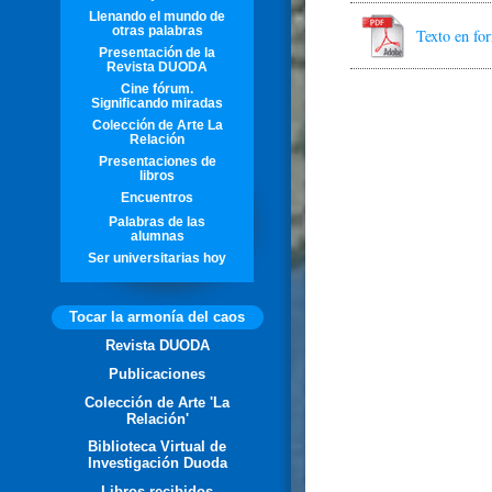
Llenando el mundo de
otras palabras
Texto en f
Presentación de la
Revista DUODA
Cine fórum.
Significando miradas
Colección de Arte La
Relación
Presentaciones de
libros
Encuentros
Palabras de las
alumnas
Ser universitarias hoy
Tocar la armonía del caos
Revista DUODA
Publicaciones
Colección de Arte 'La
Relación'
Biblioteca Virtual de
Investigación Duoda
Libros recibidos