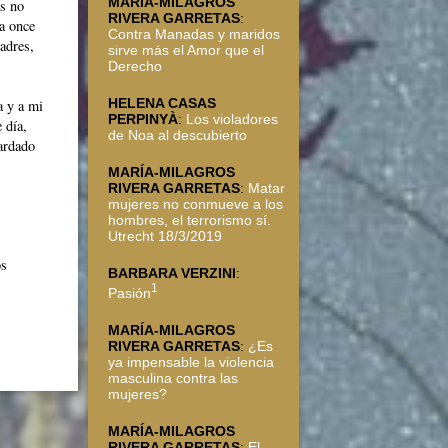
MARÍA-MILAGROS
as no
RIVERA GARRETAS
:
 a once
Contra Manadas y maridos
adres,
sirve más el Amor que el
Derecho
HELENA CASAS
a y a mi
PERPINYÀ
:
Los violadores
 día,
de Noa al descubierto
ardado
MARÍA-MILAGROS
RIVERA GARRETAS
:
Matar
mujeres no conmueve a los
hombres, el terrorismo sí.
Utrecht 18/3/2019
os
BARBARA VERZINI
:
1
Pasión
MARÍA-MILAGROS
RIVERA GARRETAS
:
¿Es
ya impensable la violencia
masculina contra las
mujeres?
MARÍA-MILAGROS
RIVERA GARRETAS
:
El