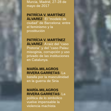
Murcia, Madrid, 27-28 de
mayo de 2017
PATRÍCIA V. MARTÍNEZ
ÀLVAREZ
:
El “modelo de
ciudad” de Barcelona: entre
el feminismo y la
prostitución
PATRÍCIA V. MARTÍNEZ
ÀLVAREZ
:
A raíz del “caso
Pretoria” y del “caso Palau:
misoginia, corrupción y uso
privado de las instituciones
en Catalunya.
MARÍA-MILAGROS
RIVERA GARRETAS
:
La
batalla por la masculinidad
en la guerra de Siria
MARÍA-MILAGROS
RIVERA GARRETAS
:
La
política de lo simbólico
vuelve impensable la
violencia machista