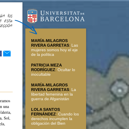
án los
e esta
sección
MARÍA-MILAGROS
RIVERA GARRETAS
:
Las
mujeres somos hoy el eje
r
de la política
PATRICIA MEZA
RODRÍGUEZ
:
Ocultar lo
inocultable
MARÍA-MILAGROS
RIVERA GARRETAS
:
La
libertad femenina en la
guerra de Afganistán
bramos
an una
LOLA SANTOS
aleria,
FERNÁNDEZ
:
Cuando los
a, Sol,
derechos incumplen la
obligación del Bien
ela,