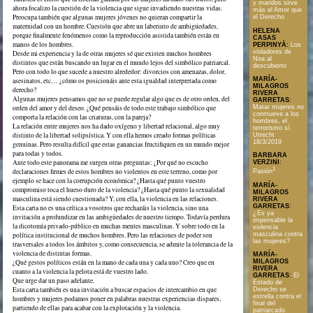
y maridos sirve
ahora focalizo la cuestión de la violencia que sigue invadiendo nuestras vidas.
más el Amor que
Preocupa también que algunas mujeres jóvenes no quieran compartir la
el Derecho
maternidad con un hombre. Cuestión que abre un laberinto de ambigüedades,
HELENA
porque finalmente fenómenos como la reproducción asistida también están en
CASAS
manos de los hombres.
PERPINYÀ
:
Los
violadores de
Desde mi experiencia y la de otras mujeres sé que existen muchos hombres
Noa al
distintos que están buscando un lugar en el mundo lejos del simbólico patriarcal.
descubierto
Pero con todo lo que sucede a nuestro alrededor: divorcios con amenazas, dolor,
MARÍA-
asesinatos, etc… ¿cómo os posicionáis ante esta igualdad interpretada como
MILAGROS
derecho?
RIVERA
Algunas mujeres pensamos que no se puede regular algo que es de otro orden, del
GARRETAS
:
orden del amor y del deseo. ¿Qué pensáis de todo este trabajo simbólico que
Matar mujeres no
conmueve a los
comporta la relación con las criaturas, con la pareja?
hombres, el
La relación entre mujeres nos ha dado oxígeno y libertad relacional, algo muy
terrorismo sí.
distinto de la libertad solipsística. Y con ella hemos creado formas políticas
Utrecht
18/3/2019
genuinas. Pero resulta difícil que estas ganancias fructifiquen en un mundo mejor
para todas y todos.
BARBARA
Ante todo este panorama me surgen otras preguntas: ¿Por qué no escucho
VERZINI
:
1
declaraciones firmes de estos hombres no violentos en este terreno, como por
Pasión
ejemplo se hace con la corrupción económica? ¿Hasta qué punto vuestro
MARÍA-
compromiso toca el hueso duro de la violencia? ¿Hasta qué punto la sexualidad
MILAGROS
masculina está siendo cuestionada? Y, con ella, la violencia en las relaciones.
RIVERA
GARRETAS
:
Esta carta no es una crítica a vosotros que rechazáis la violencia, sino una
¿Es ya
invitación a profundizar en las ambigüedades de nuestro tiempo. Todavía perdura
impensable la
la dicotomía privado-público en muchas mentes masculinas. Y sobre todo en la
violencia
política institucional de muchos hombres. Pero las relaciones de poder son
masculina contra
las mujeres?
trasversales a todos los ámbitos y, como consecuencia, se admite la tolerancia de la
violencia de distintas formas.
MARÍA-
¿Qué gestos políticos están en la mano de cada una y cada uno? Creo que en
MILAGROS
RIVERA
cuanto a la violencia la pelota está de vuestro lado.
GARRETAS
:
El
Que urge dar un paso adelante.
Estado de
Esta carta también es una invitación a buscar espacios de intercambio en que
Derecho se
estrella contra el
hombres y mujeres podamos poner en palabras nuestras experiencias dispares,
final del
partiendo de ellas para acabar con la explotación y la violencia.
patriarcado