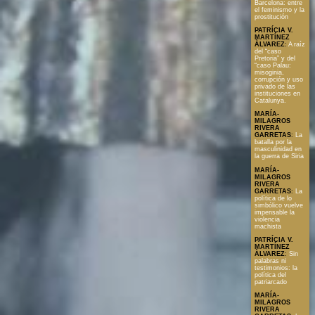
Barcelona: entre
el feminismo y la
prostitución
PATRÍCIA V.
MARTÍNEZ
ÀLVAREZ
:
A raíz
del “caso
Pretoria” y del
“caso Palau:
misoginia,
corrupción y uso
privado de las
instituciones en
Catalunya.
MARÍA-
MILAGROS
RIVERA
GARRETAS
:
La
batalla por la
masculinidad en
la guerra de Siria
MARÍA-
MILAGROS
RIVERA
GARRETAS
:
La
política de lo
simbólico vuelve
impensable la
violencia
machista
PATRÍCIA V.
MARTÍNEZ
ÀLVAREZ
:
Sin
palabras ni
testimonios: la
política del
patriarcado
MARÍA-
MILAGROS
RIVERA