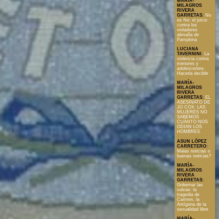
MARÍA-
MILAGROS
RIVERA
GARRETAS
:
No
es No: el juicio
contra los
violadores
alimaña de
Pamplona
LUCIANA
TAVERNINI
:
La
violencia contra
menores y
adolescentes.
Hacerla decible
MARÍA-
MILAGROS
RIVERA
GARRETAS
:
EL
ASESINATO DE
JO COX: LAS
MUJERES NO
SABEMOS
CUÁNTO NOS
ODIAN LOS
HOMBRES
ASUN LÓPEZ
CARRETERO
:
Malas noticias o
buenas noticias?
MARÍA-
MILAGROS
RIVERA
GARRETAS
:
Gobernar las
vulvas: la
tragedia de
Carmen, la
Antígona de la
sexualidad libre
MARÍA-