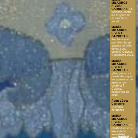
MILAGROS
RIVERA
GARRETAS
:
La
violencia contra
las mujeres no
es una lacra
social
MARÍA-
MILAGROS
RIVERA
GARRETAS
:
Perché non si
può dire che gli
aggressori delle
donne sono
uomini? Colonia,
Capodanno 2015.
MARÍA-
MILAGROS
RIVERA
GARRETAS
:
¿Por qué no se
puede decir que
los agresores de
mujeres son
hombres?
Colonia,
nochevieja de
2015
Asun López
Carretero
:
Queridos
hermanos
MARÍA-
MILAGROS
RIVERA
GARRETAS
:
La
prostitución en el
mapa de la
sexualidad
masculina