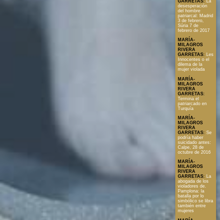
GARRETAS
:
La
desesperación
del hombre
patriarcal: Madrid
3 de febrero,
Súria 7 de
febrero de 2017
MARÍA-
MILAGROS
RIVERA
GARRETAS
:
Les
Innocentes o el
dilema de la
mujer violada
MARÍA-
MILAGROS
RIVERA
GARRETAS
:
Termina el
patriarcado en
Turquía
MARÍA-
MILAGROS
RIVERA
GARRETAS
:
Se
podría haber
suicidado antes:
Calpe, 28 de
octubre de 2016
MARÍA-
MILAGROS
RIVERA
GARRETAS
:
La
abogada de los
violadores de.
Pamplona: la
batalla por lo
simbólico se libra
también entre
mujeres