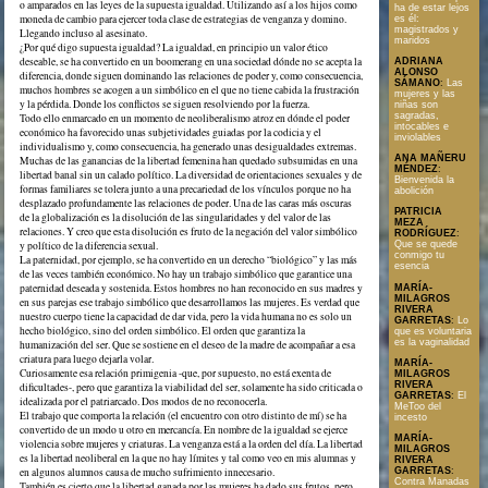
o amparados en las leyes de la supuesta igualdad. Utilizando así a los hijos como
ha de estar lejos
moneda de cambio para ejercer toda clase de estrategias de venganza y domino.
es él:
magistrados y
Llegando incluso al asesinato.
maridos
¿Por qué digo supuesta igualdad? La igualdad, en principio un valor ético
deseable, se ha convertido en un boomerang en una sociedad dónde no se acepta la
ADRIANA
ALONSO
diferencia, donde siguen dominando las relaciones de poder y, como consecuencia,
SÁMANO
:
Las
muchos hombres se acogen a un simbólico en el que no tiene cabida la frustración
mujeres y las
y la pérdida. Donde los conflictos se siguen resolviendo por la fuerza.
niñas son
sagradas,
Todo ello enmarcado en un momento de neoliberalismo atroz en dónde el poder
intocables e
económico ha favorecido unas subjetividades guiadas por la codicia y el
inviolables
individualismo y, como consecuencia, ha generado unas desigualdades extremas.
ANA MAÑERU
Muchas de las ganancias de la libertad femenina han quedado subsumidas en una
MÉNDEZ
:
libertad banal sin un calado político. La diversidad de orientaciones sexuales y de
Bienvenida la
formas familiares se tolera junto a una precariedad de los vínculos porque no ha
abolición
desplazado profundamente las relaciones de poder. Una de las caras más oscuras
PATRICIA
de la globalización es la disolución de las singularidades y del valor de las
MEZA
relaciones. Y creo que esta disolución es fruto de la negación del valor simbólico
RODRÍGUEZ
:
y político de la diferencia sexual.
Que se quede
conmigo tu
La paternidad, por ejemplo, se ha convertido en un derecho “biológico” y las más
esencia
de las veces también económico. No hay un trabajo simbólico que garantice una
paternidad deseada y sostenida. Estos hombres no han reconocido en sus madres y
MARÍA-
MILAGROS
en sus parejas ese trabajo simbólico que desarrollamos las mujeres. Es verdad que
RIVERA
nuestro cuerpo tiene la capacidad de dar vida, pero la vida humana no es solo un
GARRETAS
:
Lo
hecho biológico, sino del orden simbólico. El orden que garantiza la
que es voluntaria
es la vaginalidad
humanización del ser. Que se sostiene en el deseo de la madre de acompañar a esa
criatura para luego dejarla volar.
MARÍA-
Curiosamente esa relación primigenia -que, por supuesto, no está exenta de
MILAGROS
RIVERA
dificultades-, pero que garantiza la viabilidad del ser, solamente ha sido criticada o
GARRETAS
:
El
idealizada por el patriarcado. Dos modos de no reconocerla.
MeToo del
El trabajo que comporta la relación (el encuentro con otro distinto de mí) se ha
incesto
convertido de un modo u otro en mercancía. En nombre de la igualdad se ejerce
MARÍA-
violencia sobre mujeres y criaturas. La venganza está a la orden del día. La libertad
MILAGROS
es la libertad neoliberal en la que no hay límites y tal como veo en mis alumnas y
RIVERA
en algunos alumnos causa de mucho sufrimiento innecesario.
GARRETAS
:
Contra Manadas
También es cierto que la libertad ganada por las mujeres ha dado sus frutos, pero