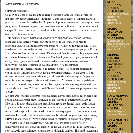
MEZA.
Carta abierta a los hombres
ADRIANA
ALONSO.
Queridos hermanos:
ARTEMISIA
:
Liberare il proprio
Os escribo a vosotros, a los que conmigo rechazáis tanta violencia contra las
sentire dal
mujeres de vuestros hermanos –hombres- y que sentís también un gran malestar
magma
por todo lo que está sucediendo. No puedo ni quiero ponerme en vuestra piel, pero
dell’incesto
me gustaría intentar compartir con vosotros algunas reflexiones que atraviesan mi
MARÍA-
cuerpo. Siento un dolor que se apodera de las entrañas. Las noticias de este verano
MILAGROS
han sido estremecedoras.
RIVERA
¿Qué pensáis de esos hombres que confunden amor con violencia? Hombres
GARRETAS
:
Denunciar la
incapaces de establecer vínculos. Que hacen de la violencia su forma de
discriminación de
relacionarse. Que confunden sexo con posesión. Hombres que tienen una mirada
las mujeres ¿es
tan destructiva que prefieren asesinar la vida antes que aceptar sus propios límites.
machista?
Hace años muchas mujeres dijimos NO a tanta violencia consentida y aceptada en
MARINA
un mundo dominado por el patriarcado. Muchas dejaron a sus parejas haciendo de
SANTINI.
este gesto un gesto político de una trascendencia revolucionaria. No más
LUCIANA
TAVERNINI.
hipocresía. No más sufrimiento. No más dominio de los cuerpos.
PATRICIA
Más adelante la libertad ganada la nombramos como “El final del patriarcado”.
MEZA.
Quisimos significar con ello que las mujeres hemos dejado de dar crédito a un
ADRIANA
orden simbólico basado en la fuerza y en el dominio de los cuerpos. Origen de
ALONSO.
ARTEMISIA
:
todas las violencias que vivimos cotidianamente. Y hemos puesto en palabras
Liberar el sentir
otro orden de sentido que sostenemos las mujeres nombrado magistralmente por
propio del
Luisa Muraro como: “El orden simbólico de la madre”. Un orden que apuesta por
magma del
incesto
la vida.
Sin embargo, muchos hombres -como algunos de vosotros habéis reconocido- no
LOLA SANTOS.
se han desplazado del orden patriarcal ni han sabido ni querido reconocer la
ANA SILVA.
MARÍA-
libertad y la autoridad de las mujeres. Socialmente perdura el orden de la fuerza y
MILAGROS
la palabra de las mujeres muchas veces es puesta en causa o no escuchada como
RIVERA
:
El
una verdad inapelable. Esto sucede cuando una mujer, por ejemplo, denuncia un
MeToo llega al
Tribunal Supremo
maltrato. He tenido este verano testimonios directos de mujeres que han sufrido y
sufren una violencia extrema cuando tratan de finalizar una relación de pareja.
LOLA SANTOS.
Las violencias se han manifestado no solo en el maltrato directo físico o
ANA SILVA.
MARÍA-
psicológico a las mujeres, sino también en los casos de que la mujer dice basta y
MILAGROS
se produce la separación; en el uso de esta violencia con los hijos/as directamente
RIVERA
:
El que