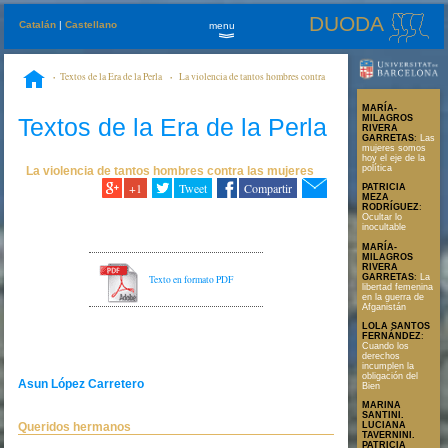
DUODA
Catalán
|
Castellano
menu
»
Textos de la Era de la Perla
La violencia de tantos hombres contra
las mujeres
Queridos hermanos
MARÍA-
Textos de la Era de la Perla
MILAGROS
RIVERA
GARRETAS
:
Las
mujeres somos
hoy el eje de la
política
La violencia de tantos hombres contra las mujeres
+1
Tweet
Compartir
PATRICIA
MEZA
RODRÍGUEZ
:
Ocultar lo
inocultable
MARÍA-
MILAGROS
RIVERA
GARRETAS
:
La
Texto en formato PDF
libertad femenina
en la guerra de
Afganistán
LOLA SANTOS
FERNÁNDEZ
:
Cuando los
derechos
incumplen la
obligación del
Asun López Carretero
Bien
MARINA
SANTINI.
Queridos hermanos
LUCIANA
TAVERNINI.
PATRICIA