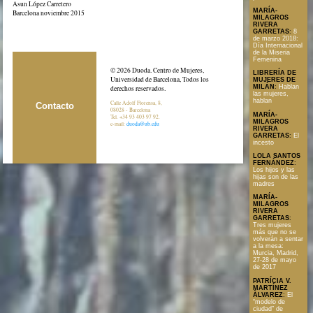
Asun López Carretero
MARÍA-
Barcelona noviembre 2015
MILAGROS
RIVERA
GARRETAS
:
8
de marzo 2018:
Día Internacional
de la Miseria
Femenina
© 2026 Duoda. Centro de Mujeres,
LIBRERÍA DE
Universidad de Barcelona, Todos los
MUJERES DE
MILÁN
:
Hablan
derechos reservados.
las mujeres,
hablan
Calle Adolf Florensa, 8,
Contacto
08028 - Barcelona
MARÍA-
Tel. +34 93 403 97 92.
MILAGROS
e-mail:
duoda@ub.edu
RIVERA
GARRETAS
:
El
incesto
LOLA SANTOS
FERNÁNDEZ
:
Los hijos y las
hijas son de las
madres
MARÍA-
MILAGROS
RIVERA
GARRETAS
:
Tres mujeres
más que no se
volverán a sentar
a la mesa:
Murcia, Madrid,
27-28 de mayo
de 2017
PATRÍCIA V.
MARTÍNEZ
ÀLVAREZ
:
El
“modelo de
ciudad” de