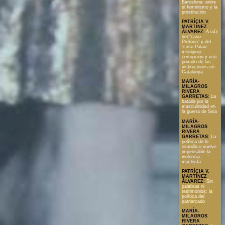
Barcelona: entre
el feminismo y la
prostitución
PATRÍCIA V.
MARTÍNEZ
ÀLVAREZ
:
A raíz
del “caso
Pretoria” y del
“caso Palau:
misoginia,
corrupción y uso
privado de las
instituciones en
Catalunya.
MARÍA-
MILAGROS
RIVERA
GARRETAS
:
La
batalla por la
masculinidad en
la guerra de Siria
MARÍA-
MILAGROS
RIVERA
GARRETAS
:
La
política de lo
simbólico vuelve
impensable la
violencia
machista
PATRÍCIA V.
MARTÍNEZ
ÀLVAREZ
:
Sin
palabras ni
testimonios: la
política del
patriarcado
MARÍA-
MILAGROS
RIVERA