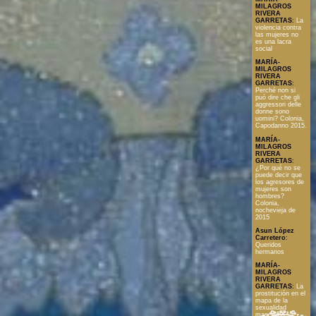
MILAGROS
RIVERA
GARRETAS
:
La
violencia contra
las mujeres no
es una lacra
social
MARÍA-
MILAGROS
RIVERA
GARRETAS
:
Perché non si
può dire che gli
aggressori delle
donne sono
uomini? Colonia,
Capodanno 2015.
MARÍA-
MILAGROS
RIVERA
GARRETAS
:
¿Por qué no se
puede decir que
los agresores de
mujeres son
hombres?
Colonia,
nochevieja de
2015
Asun López
Carretero
:
Queridos
hermanos
MARÍA-
MILAGROS
RIVERA
GARRETAS
:
La
prostitución en el
mapa de la
sexualidad
masculina