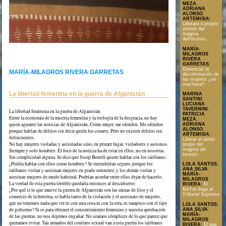
MEZA.
ADRIANA
ALONSO.
ARTEMISIA
:
Liberare il proprio
sentire dal
magma
dell’incesto
MARÍA-
MILAGROS
RIVERA
GARRETAS
:
Denunciar la
MARÍA-MILAGROS RIVERA GARRETAS
discriminación de
las mujeres ¿es
machista?
La libertad femenina en la guerra de Afganistán
MARINA
SANTINI.
LUCIANA
TAVERNINI.
La libertad femenina en la guerra de Afganistán
PATRICIA
Entre la economía de la miseria femenina y la teología de la desgracia, no hay
MEZA.
Texto en formato PDF
quien aguante las noticias de Afganistán. Como mujer, me ofenden. Me ofenden
ADRIANA
ALONSO.
porque hablan de delitos sin decir quién los comete. Pero no existen delitos sin
ARTEMISIA
:
delincuentes.
Liberar el sentir
No hay mujeres violadas y asesinadas sino, en primer lugar, violadores y asesinos.
propio del
magma del
Siempre y solo hombres. El foco de la noticia ha de estar en ellos, no en nosotras.
incesto
Sin complicidad alguna. Se dice que Josep Borrell quiere hablar con los talibanes.
¿Podría hablar con ellos como hombres? Se entenderían seguro, porque los
LOLA SANTOS.
ANA SILVA.
talibanes violan y asesinan mujeres en grado eminente, y los demás violan y
MARÍA-
asesinan mujeres de modo habitual. Podrían acordar entre ellos dejar de hacerlo.
MILAGROS
La verdad de esta guerra terrible quedaría entonces al descubierto.
RIVERA
:
El
¿Por qué si lo que mueve la guerra de Afganistán son las minas de litio y el
MeToo llega al
Tribunal Supremo
comercio de la heroína, se habla tanto de la violación y el asesinato de mujeres,
que no tenemos nada que ver ni con una cosa ni con la otra, ni tampoco con el tipo
LOLA SANTOS.
de gobierno? Si es para obtener el consentimiento femenino y nuestra aprobación
ANA SILVA.
MARÍA-
de las guerras, no nos dejemos engañar. No seamos cómplices de lo que parece que
MILAGROS
queramos evitar. Tan armados del contrato sexual van a esta guerra los talibanes
RIVERA
:
El que