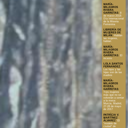
MARÍA-
MILAGROS
RIVERA
GARRETAS
:
8
de marzo 2018:
Día Internacional
de la Miseria
Femenina
LIBRERÍA DE
MUJERES DE
MILÁN
:
Hablan
las mujeres,
hablan
MARÍA-
MILAGROS
RIVERA
GARRETAS
:
El
incesto
LOLA SANTOS
FERNÁNDEZ
:
Los hijos y las
hijas son de las
madres
MARÍA-
MILAGROS
RIVERA
GARRETAS
:
Tres mujeres
más que no se
volverán a sentar
a la mesa:
Murcia, Madrid,
27-28 de mayo
de 2017
PATRÍCIA V.
MARTÍNEZ
ÀLVAREZ
:
El
“modelo de
ciudad” de