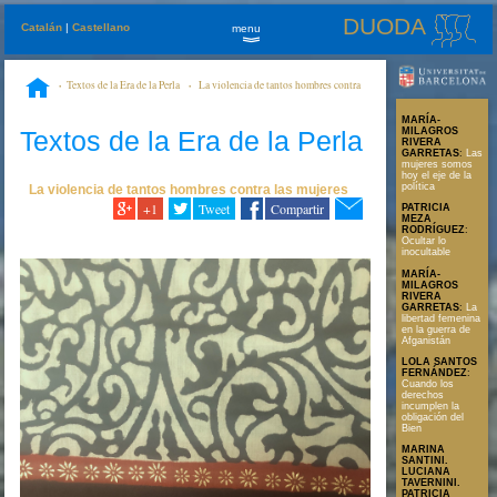
DUODA
Catalán
|
Castellano
menu
»
Textos de la Era de la Perla
La violencia de tantos hombres contra
las mujeres
La libertad femenina en la guerra de Afganistán
MARÍA-
Textos de la Era de la Perla
MILAGROS
RIVERA
GARRETAS
:
Las
mujeres somos
hoy el eje de la
política
La violencia de tantos hombres contra las mujeres
+1
Tweet
Compartir
PATRICIA
MEZA
RODRÍGUEZ
:
Ocultar lo
inocultable
MARÍA-
MILAGROS
RIVERA
GARRETAS
:
La
libertad femenina
en la guerra de
Afganistán
LOLA SANTOS
FERNÁNDEZ
:
Cuando los
derechos
incumplen la
obligación del
Bien
MARINA
SANTINI.
LUCIANA
TAVERNINI.
PATRICIA