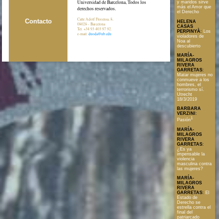
Universidad de Barcelona, Todos los
y maridos sirve
más el Amor que
derechos reservados.
el Derecho
Calle Adolf Florensa, 8,
Contacto
HELENA
08028 - Barcelona
CASAS
Tel. +34 93 403 97 92.
PERPINYÀ
:
Los
e-mail:
duoda@ub.edu
violadores de
Noa al
descubierto
MARÍA-
MILAGROS
RIVERA
GARRETAS
:
Matar mujeres no
conmueve a los
hombres, el
terrorismo sí.
Utrecht
18/3/2019
BARBARA
VERZINI
:
1
Pasión
MARÍA-
MILAGROS
RIVERA
GARRETAS
:
¿Es ya
impensable la
violencia
masculina contra
las mujeres?
MARÍA-
MILAGROS
RIVERA
GARRETAS
:
El
Estado de
Derecho se
estrella contra el
final del
patriarcado