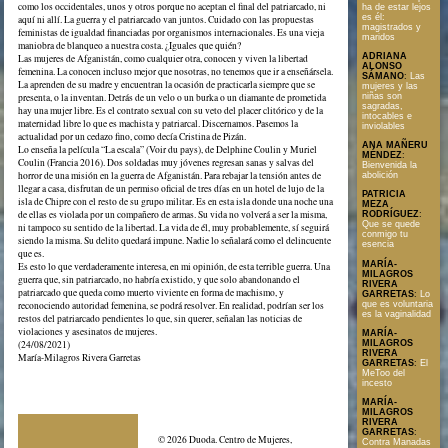
como los occidentales, unos y otros porque no aceptan el final del patriarcado, ni
ha de estar lejos
es él:
aquí ni allí. La guerra y el patriarcado van juntos. Cuidado con las propuestas
magistrados y
feministas de igualdad financiadas por organismos internacionales. Es una vieja
maridos
maniobra de blanqueo a nuestra costa. ¿Iguales que quién?
ADRIANA
Las mujeres de Afganistán, como cualquier otra, conocen y viven la libertad
ALONSO
femenina. La conocen incluso mejor que nosotras, no tenemos que ir a enseñársela.
SÁMANO
:
Las
La aprenden de su madre y encuentran la ocasión de practicarla siempre que se
mujeres y las
niñas son
presenta, o la inventan. Detrás de un velo o un burka o un diamante de prometida
sagradas,
hay una mujer libre. Es el contrato sexual con su veto del placer clitórico y de la
intocables e
maternidad libre lo que es machista y patriarcal. Discernamos. Pasemos la
inviolables
actualidad por un cedazo fino, como decía Cristina de Pizán.
ANA MAÑERU
Lo enseña la película “La escala” (Voir du pays), de Delphine Coulin y Muriel
MÉNDEZ
:
Coulin (Francia 2016). Dos soldadas muy jóvenes regresan sanas y salvas del
Bienvenida la
horror de una misión en la guerra de Afganistán. Para rebajar la tensión antes de
abolición
llegar a casa, disfrutan de un permiso oficial de tres días en un hotel de lujo de la
PATRICIA
isla de Chipre con el resto de su grupo militar. Es en esta isla donde una noche una
MEZA
de ellas es violada por un compañero de armas. Su vida no volverá a ser la misma,
RODRÍGUEZ
:
Que se quede
ni tampoco su sentido de la libertad. La vida de él, muy probablemente, sí seguirá
conmigo tu
siendo la misma. Su delito quedará impune. Nadie lo señalará como el delincuente
esencia
que es.
MARÍA-
Es esto lo que verdaderamente interesa, en mi opinión, de esta terrible guerra. Una
MILAGROS
guerra que, sin patriarcado, no habría existido, y que solo abandonando el
RIVERA
patriarcado que queda como muerto viviente en forma de machismo, y
GARRETAS
:
Lo
que es voluntaria
reconociendo autoridad femenina, se podrá resolver. En realidad, podrían ser los
es la vaginalidad
restos del patriarcado pendientes lo que, sin querer, señalan las noticias de
violaciones y asesinatos de mujeres.
MARÍA-
(24/08/2021)
MILAGROS
RIVERA
María-Milagros Rivera Garretas
GARRETAS
:
El
MeToo del
incesto
MARÍA-
MILAGROS
RIVERA
GARRETAS
:
© 2026 Duoda. Centro de Mujeres,
Contra Manadas