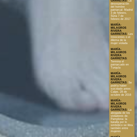
GARRETAS
:
La
desesperación
del hombre
patriarcal: Madrid
3 de febrero,
Súria 7 de
febrero de 2017
MARÍA-
MILAGROS
RIVERA
GARRETAS
:
Les
Innocentes o el
dilema de la
mujer violada
MARÍA-
MILAGROS
RIVERA
GARRETAS
:
Termina el
patriarcado en
Turquía
MARÍA-
MILAGROS
RIVERA
GARRETAS
:
Se
podría haber
suicidado antes:
Calpe, 28 de
octubre de 2016
MARÍA-
MILAGROS
RIVERA
GARRETAS
:
La
abogada de los
violadores de.
Pamplona: la
batalla por lo
simbólico se libra
también entre
mujeres