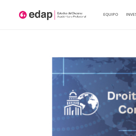
Aquest lloc web utilitza cookies pròpies i/o de tercers per: l'anàlisis, conti
Tancar
EQUIPO
INVE