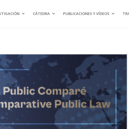
ngut personalitzat i/o publicitat. Si continues navegant, considerem que accepte
STIGACIÓN
CÁTEDRA
PUBLICACIONES Y VÍDEOS
TR