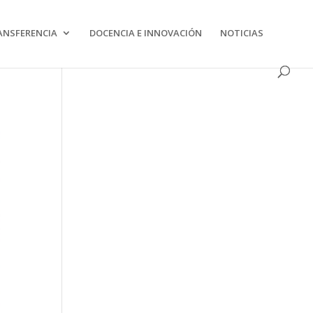
s la utilització.
Més informació
ANSFERENCIA
DOCENCIA E INNOVACIÓN
NOTICIAS