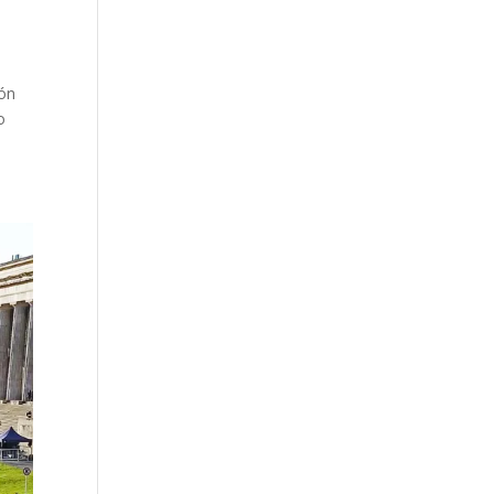
ión
o