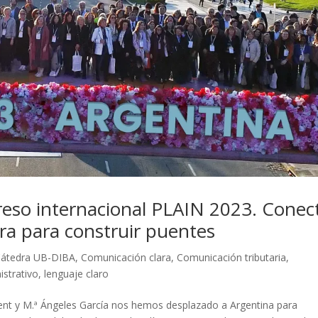
reso internacional PLAIN 2023. Conec
ara para construir puentes
Cátedra UB-DIBA
,
Comunicación clara
,
Comunicación tributaria
,
istrativo
,
lenguaje claro
ent y M.ª Ángeles García nos hemos desplazado a Argentina para