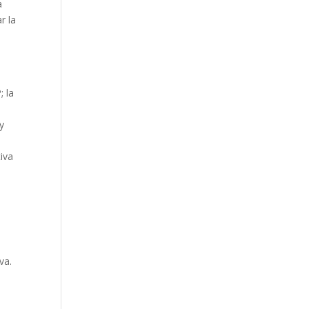
a
r la
; la
 y
tiva
va.