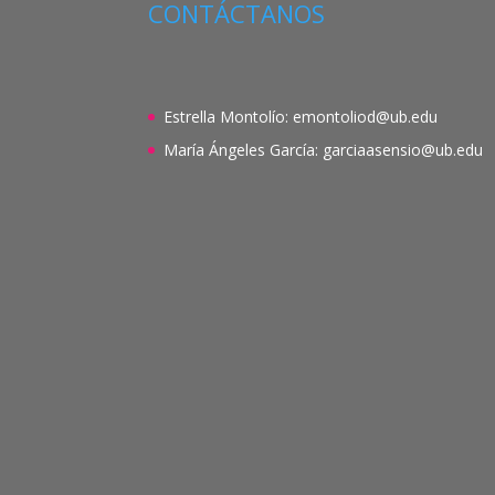
CONTÁCTANOS
Estrella Montolío:
emontoliod@ub.edu
María Ángeles García:
garciaasensio@ub.edu