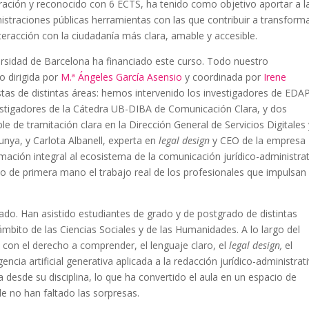
ración y reconocido con 6 ECTS, ha tenido como objetivo aportar a l
istraciones públicas herramientas con las que contribuir a transforma
nteracción con la ciudadanía más clara, amable y accesible.
versidad de Barcelona ha financiado este curso. Todo nuestro
o dirigida por
M.ª Ángeles García Asensio
y coordinada por
Irene
stas de distintas áreas: hemos intervenido los investigadores de EDAP
vestigadores de la Cátedra UB-DIBA de Comunicación Clara, y dos
le de tramitación clara en la Dirección General de Servicios Digitales
unya, y Carlota Albanell, experta en
legal design
y CEO de la empresa
imación integral al ecosistema de la comunicación jurídico-administra
ido de primera mano el trabajo real de los profesionales que impulsan
riado. Han asistido estudiantes de grado y de postgrado de distintas
mbito de las Ciencias Sociales y de las Humanidades. A lo largo del
 con el derecho a comprender, el lenguaje claro, el
legal design
,
el
igencia artificial generativa aplicada a la redacción jurídico-administrati
desde su disciplina, lo que ha convertido el aula en un espacio de
de no han faltado las sorpresas.