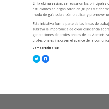
En la última sesión, se revisaron los principales
estudiantes se organizaron en grupos y elabora
modo de guía sobre cómo aplicar y promover una
Esta iniciativa forma parte de las líneas de tra
subraya la importancia de crear conciencia sobr
generaciones de profesionales de las Administra
profesionales impulsen el avance de la comunica
Comparteix això:
C
C
l
l
i
i
c
c
k
k
t
t
o
o
s
s
h
h
a
a
r
r
e
e
o
o
n
n
T
F
w
a
i
c
t
e