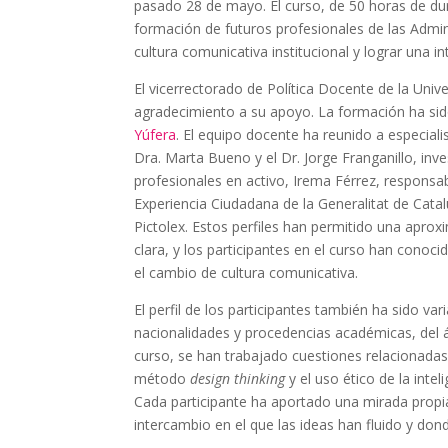
pasado 28 de mayo. El curso, de 50 horas de du
formación de futuros profesionales de las Admin
cultura comunicativa institucional y lograr una i
El vicerrectorado de Política Docente de la Uni
agradecimiento a su apoyo. La formación ha sid
Yúfera
. El equipo docente ha reunido a especiali
Dra. Marta Bueno y el Dr. Jorge Franganillo, in
profesionales en activo, Irema Férrez, responsab
Experiencia Ciudadana de la Generalitat de Catal
Pictolex. Estos perfiles han permitido una aprox
clara, y los participantes en el curso han conoc
el cambio de cultura comunicativa.
El perfil de los participantes también ha sido va
nacionalidades y procedencias académicas, del á
curso, se han trabajado cuestiones relacionadas
método
design thinking
y el uso ético de la intel
Cada participante ha aportado una mirada propia 
intercambio en el que las ideas han fluido y don