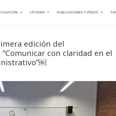
ngut personalitzat i/o publicitat. Si continues navegant, considerem que accepte
STIGACIÓN
CÁTEDRA
PUBLICACIONES Y VÍDEOS
TR
primera edición del
 “Comunicar con claridad en el
inistrativo”￼