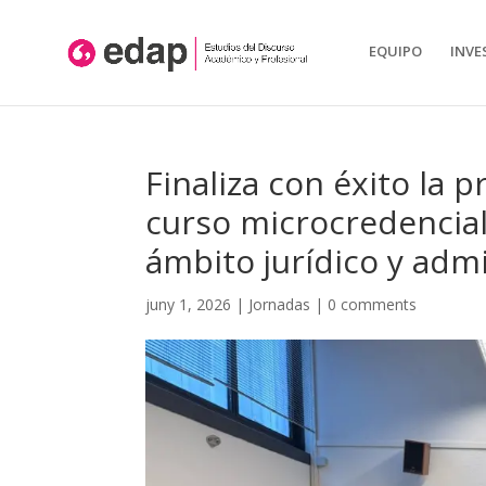
Aquest lloc web utilitza cookies pròpies i/o de tercers per: l'anàlisis, conti
Tancar
EQUIPO
INVE
Finaliza con éxito la 
curso microcredencial
ámbito jurídico y adm
juny 1, 2026
|
Jornadas
|
0 comments