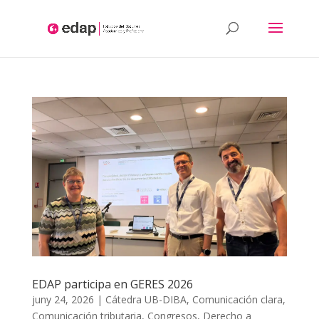
Aquest lloc web utilitza cookies pròpies i/o de tercers per: l'anàlisis,
contingut personalitzat i/o publicitat. Si continues navegant,
considerem que acceptes la utilització.
Més informació
EDAP participa en GERES 2026
juny 24, 2026
|
Cátedra UB-DIBA
,
Comunicación clara
,
Comunicación tributaria
,
Congresos
,
Derecho a