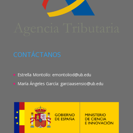
CONTÁCTANOS
Estrella Montolío:
emontoliod@ub.edu
María Ángeles García:
garciaasensio@ub.edu