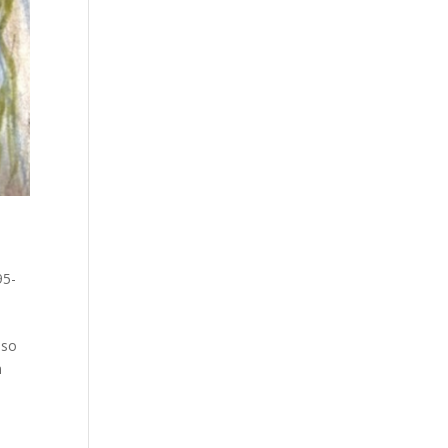
95-
eso
n