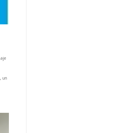
uaje
, un