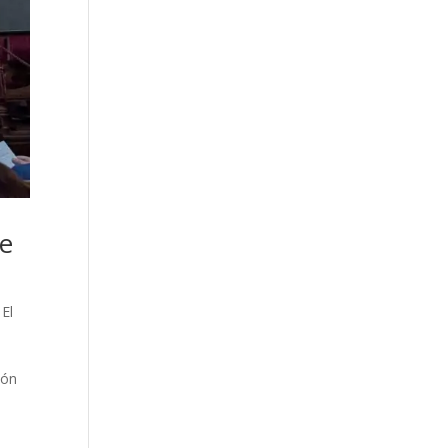
de
,
El
ión