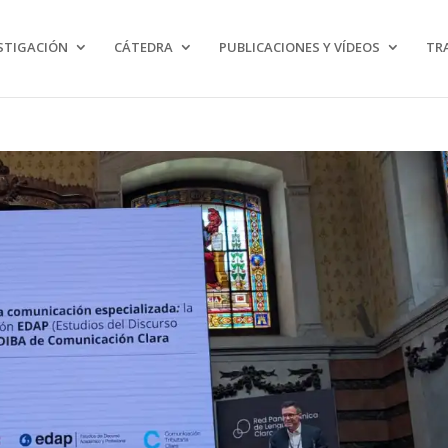
ngut personalitzat i/o publicitat. Si continues navegant, considerem que accepte
STIGACIÓN
CÁTEDRA
PUBLICACIONES Y VÍDEOS
TR