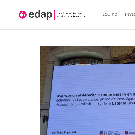
Aquest lloc web utilitza cookies pròpies i/o de tercers per: l'anàlisis, conti
Tancar
EQUIPO
INVE