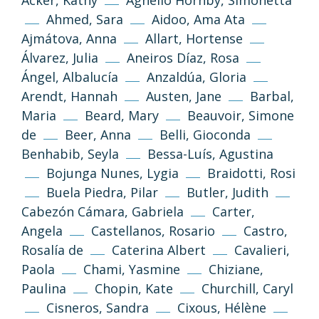
Acker, Kathy
Agnello Hornby, Simonetta
Ahmed, Sara
Aidoo, Ama Ata
Ajmátova, Anna
Allart, Hortense
Álvarez, Julia
Aneiros Díaz, Rosa
Ángel, Albalucía
Anzaldúa, Gloria
Arendt, Hannah
Austen, Jane
Barbal,
Maria
Beard, Mary
Beauvoir, Simone
de
Beer, Anna
Belli, Gioconda
Benhabib, Seyla
Bessa-Luís, Agustina
Bojunga Nunes, Lygia
Braidotti, Rosi
Buela Piedra, Pilar
Butler, Judith
Cabezón Cámara, Gabriela
Carter,
Angela
Castellanos, Rosario
Castro,
Rosalía de
Caterina Albert
Cavalieri,
Paola
Chami, Yasmine
Chiziane,
Paulina
Chopin, Kate
Churchill, Caryl
Cisneros, Sandra
Cixous, Hélène