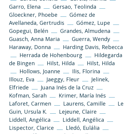
Garro, Elena
Gersao, Teolinda
Gloeckner, Phoebe
Gómez de
Avellaneda, Gertrudis
Gómez, Lupe
Gopegui, Belén
Grandes, Almudena
Guasch, Anna Maria
Guerra, Wendy
Haraway, Donna
Harding Davis, Rebecca
Herrada de Hohenbourg
Hildegarda
de Bingen
Hilst, Hilda
Hilst, Hilda
Hollows, Joanne
Ilis, Florina
Illouz, Eva
Jaeggy, Fleur
Jelinek,
(CC-BY-NC-SA 3.0)
Elfriede
Juana Inés de la Cruz
Volver arriba
Kofman, Sarah
Krimer, María Inés
Si no se indica lo contrario, los textos,
Laforet, Carmen
Laurens, Camille
Le
imágenes y diseño de esta web se publican
Guin, Ursula K.
Lejeune, Claire
bajo licencia Creative Common 3.0 de
Reconocimiento-NoComercial-
Liddell, Angélica
Liddell, Angélica
CompartirIgual
Lispector, Clarice
Lledó, Eulália