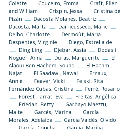
Colette
Couceiro, Emma
Craft, Ellen
and William
Crispin, Jessa
Cristina de
Pizán
Dacosta Molanes, Beatriz
Dacosta, Marta
Darrieussecq, Marie
Delbo, Charlotte
Dermoût, Maria
Despentes, Virginie
Diego, Estrella de
Ding Ling
Djebar, Assia
Dodas i
Noguer, Anna
Duras, Marguerite
El
Alaoui Ben Hachem, Souad
El Hachmi,
Najat
El Saadawi, Nawal
Ernaux,
Annie
Feaver, Vicki
Felski, Rita
Fernández Cubas, Cristina
Ferré, Rosario
Forest Tarrat, Eva
Freitas, Angélica
Friedan, Betty
Garbayo Maeztu,
Maite
Garcés, Marina
García
Morales, Adelaida
García Valdés, Olvido
García, Concha
Garcia, Marília