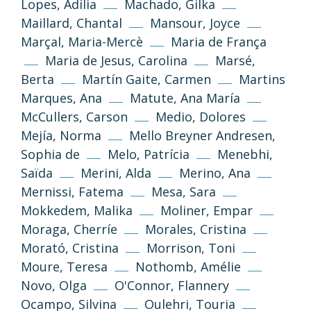
Lopes, Adília
Machado, Gilka
Información y normas
Maillard, Chantal
Mansour, Joyce
Marçal, Maria-Mercè
Maria de França
Maria de Jesus, Carolina
Marsé,
Berta
Martín Gaite, Carmen
Martins
Marques, Ana
Matute, Ana María
McCullers, Carson
Medio, Dolores
Mejía, Norma
Mello Breyner Andresen,
Sophia de
Melo, Patrícia
Menebhi,
Política de privacidad
Aviso legal
Saïda
Merini, Alda
Merino, Ana
Mernissi, Fatema
Mesa, Sara
Política de cookies
Mokkedem, Malika
Moliner, Empar
Moraga, Cherríe
Morales, Cristina
Morató, Cristina
Morrison, Toni
Desenvolupament web
Estudi Llimona
Moure, Teresa
Nothomb, Amélie
Novo, Olga
O'Connor, Flannery
Ocampo, Silvina
Oulehri, Touria