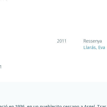
2011
Ressenya
Llarás, Eva
1
ació en 1936, en un pueblecito cercano a Argel. Tras