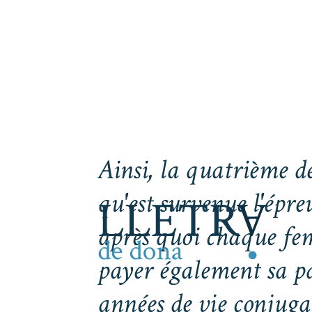
Ainsi, la quatrième d
qu'est survenue l'épre
après quoi chaque fem
payer également sa pa
années de vie conjuga