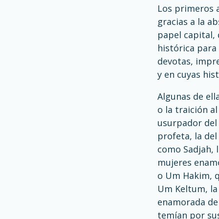
Los primeros a
gracias a la a
papel capital,
histórica para
devotas, impre
y en cuyas hist
Algunas de ell
o la traición 
usurpador del 
profeta, la de
como Sadjah, l
mujeres enamo
o Um Hakim, qu
Um Keltum, la 
enamorada de s
temían por sus