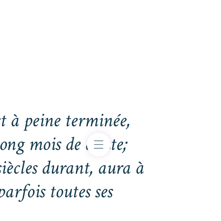
t à peine terminée,
long mois de doute;
iècles durant, aura à
arfois toutes ses