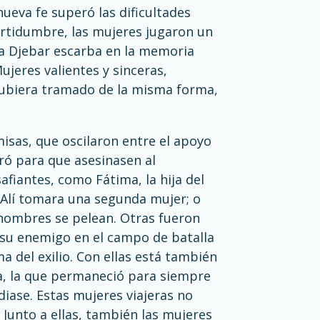
ueva fe superó las dificultades
certidumbre, las mujeres jugaron un
ia Djebar escarba en la memoria
ujeres valientes y sinceras,
e hubiera tramado de la misma forma,
isas, que oscilaron entre el apoyo
iró para que asesinasen al
fiantes, como Fátima, la hija del
o Alí tomara una segunda mujer; o
s hombres se pelean. Otras fueron
su enemigo en el campo de batalla
 del exilio. Con ellas está también
ca, la que permaneció para siempre
iase. Estas mujeres viajeras no
 Junto a ellas, también las mujeres