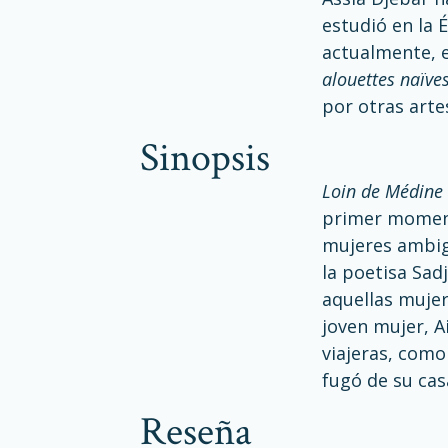
estudió en la 
actualmente, e
alouettes naïve
por otras arte
sinopsis
Loin de Médine
primer momento
mujeres ambig
la poetisa Sad
aquellas mujer
joven mujer, A
viajeras, com
fugó de su cas
reseña