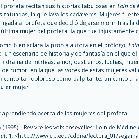
l profeta recitan sus historias fabulosas en
Loin de 
s tatuadas, la que lava los cadáveres. Mujeres fuerte
igada al profeta que decidió dejarse morir tras la 
 última mujer del profeta, la que fue injustamente 
 como bien aclara la propia autora en el prólogo,
Loi
o, un escenario de historia y de fantasía en el que e
n drama de intrigas, amor, destierros, luchas, mue
s de rumor, en la que las voces de estas mujeres vali
n canto tan doloroso como palpitante, un canto a la
quier mujer.
 aprendiendo acerca de las mujeres del profeta:
 (1995), "Revivre les voix ensevelies: Loin de Médine
tat
, 1. <
http://www.ub.edu/cdona/lectora_01/segarra