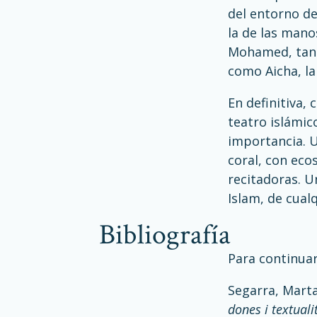
del entorno de
la de las mano
Mohamed, tan l
como Aicha, la
En definitiva,
teatro islámic
importancia. U
coral, con eco
recitadoras. U
Islam, de cual
bibliografía
Para continuar
Segarra, Marta
dones i textuali