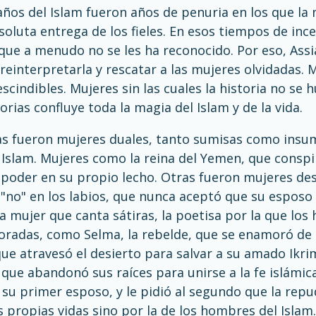
ños del Islam fueron años de penuria en los que la n
bsoluta entrega de los fieles. En esos tiempos de in
 que a menudo no se les ha reconocido. Por eso, Ass
 reinterpretarla y rescatar a las mujeres olvidadas. M
scindibles. Mujeres sin las cuales la historia no s
orias confluye toda la magia del Islam y de la vida.
as fueron mujeres duales, tanto sumisas como insum
al Islam. Mujeres como la reina del Yemen, que consp
poder en su propio lecho. Otras fueron mujeres desa
l "no" en los labios, que nunca aceptó que su espos
a mujer que canta sátiras, la poetisa por la que lo
radas, como Selma, la rebelde, que se enamoró de 
e atravesó el desierto para salvar a su amado Ikrima
que abandonó sus raíces para unirse a la fe islámi
u primer esposo, y le pidió al segundo que la repud
 propias vidas sino por la de los hombres del Islam.