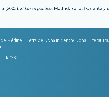
ma (2002),
El harén político
, Madrid, Ed. del Oriente y
in de Médine", Lletra de Dona in Centre Dona i Literatu
.
snode/331