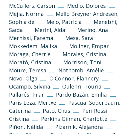
Volver arriba
McCullers, Carson
Medio, Dolores
Mejía, Norma
Mello Breyner Andresen,
Si no se indica lo contrario, los textos,
Sophia de
Melo, Patrícia
Menebhi,
imágenes y diseño de esta web se publican
bajo licencia Creative Common 3.0 de
Saïda
Merini, Alda
Merino, Ana
Reconocimiento-NoComercial-
Mernissi, Fatema
Mesa, Sara
CompartirIgual
Mokkedem, Malika
Moliner, Empar
Moraga, Cherríe
Morales, Cristina
Información y normas
Morató, Cristina
Morrison, Toni
Moure, Teresa
Nothomb, Amélie
Novo, Olga
O'Connor, Flannery
Ocampo, Silvina
Oulehri, Touria
Pallarés, Pilar
Pardo Bazán, Emilia
París Leza, Mertxe
Pascual Söderbaum,
Caterina
Pato, Chus
Peri Rossi,
Cristina
Perkins Gilman, Charlotte
Política de privacidad
Aviso legal
Piñon, Nélida
Pizarnik, Alejandra