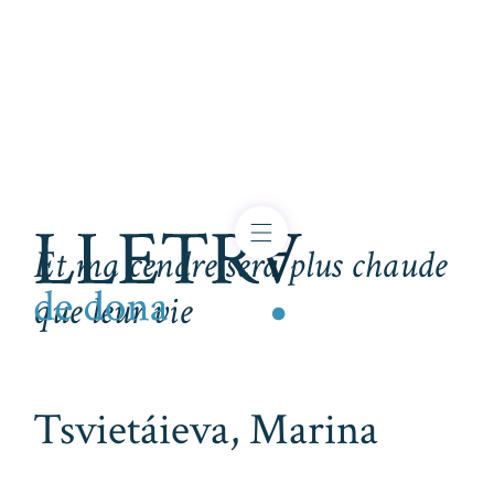
Et ma cendre sera plus chaude
que leur vie
Tsvietáieva, Marina