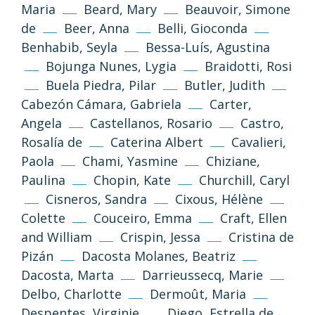
Maria
Beard, Mary
Beauvoir, Simone
de
Beer, Anna
Belli, Gioconda
Benhabib, Seyla
Bessa-Luís, Agustina
Bojunga Nunes, Lygia
Braidotti, Rosi
Buela Piedra, Pilar
Butler, Judith
Cabezón Cámara, Gabriela
Carter,
Angela
Castellanos, Rosario
Castro,
Rosalía de
Caterina Albert
Cavalieri,
Paola
Chami, Yasmine
Chiziane,
Paulina
Chopin, Kate
Churchill, Caryl
Cisneros, Sandra
Cixous, Hélène
Colette
Couceiro, Emma
Craft, Ellen
and William
Crispin, Jessa
Cristina de
Pizán
Dacosta Molanes, Beatriz
Dacosta, Marta
Darrieussecq, Marie
Delbo, Charlotte
Dermoût, Maria
Despentes, Virginie
Diego, Estrella de