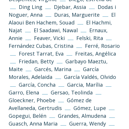
Ding Ling
Djebar, Assia
Dodas i
Noguer, Anna
Duras, Marguerite
El
Alaoui Ben Hachem, Souad
El Hachmi,
Najat
El Saadawi, Nawal
Ernaux,
Annie
Feaver, Vicki
Felski, Rita
Fernández Cubas, Cristina
Ferré, Rosario
Forest Tarrat, Eva
Freitas, Angélica
Friedan, Betty
Garbayo Maeztu,
Maite
Garcés, Marina
García
Morales, Adelaida
García Valdés, Olvido
García, Concha
Garcia, Marília
Garro, Elena
Gersao, Teolinda
Gloeckner, Phoebe
Gómez de
Avellaneda, Gertrudis
Gómez, Lupe
Gopegui, Belén
Grandes, Almudena
Guasch, Anna Maria
Guerra, Wendy