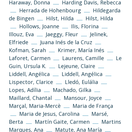
Haraway, Donna
Harding Davis, Rebecca
Herrada de Hohenbourg
Hildegarda
de Bingen
Hilst, Hilda
Hilst, Hilda
Hollows, Joanne
Ilis, Florina
Illouz, Eva
Jaeggy, Fleur
Jelinek,
Elfriede
Juana Inés de la Cruz
Kofman, Sarah
Krimer, María Inés
Laforet, Carmen
Laurens, Camille
Le
Guin, Ursula K.
Lejeune, Claire
Liddell, Angélica
Liddell, Angélica
Lispector, Clarice
Lledó, Eulália
Lopes, Adília
Machado, Gilka
Maillard, Chantal
Mansour, Joyce
Marçal, Maria-Mercè
Maria de França
Maria de Jesus, Carolina
Marsé,
Berta
Martín Gaite, Carmen
Martins
(CC-BY-NC-SA 3.0)
Marques, Ana
Matute, Ana María