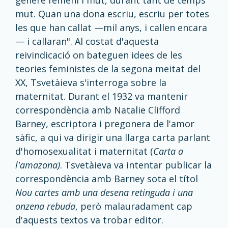
gènere femení i mut, durant tant de temps
mut. Quan una dona escriu, escriu per totes
les que han callat —mil anys, i callen encara
— i callaran". Al costat d'aquesta
reivindicació on bateguen idees de les
teories feministes de la segona meitat del
XX, Tsvetàieva s'interroga sobre la
maternitat. Durant el 1932 va mantenir
correspondència amb Natalie Clifford
Barney, escriptora i pregonera de l'amor
sàfic, a qui va dirigir una llarga carta parlant
d'homosexualitat i maternitat (
Carta a
l'amazona)
. Tsvetàieva va intentar publicar la
correspondència amb Barney sota el títol
Nou cartes amb una desena retinguda i una
onzena rebuda
, però malauradament cap
d'aquests textos va trobar editor.