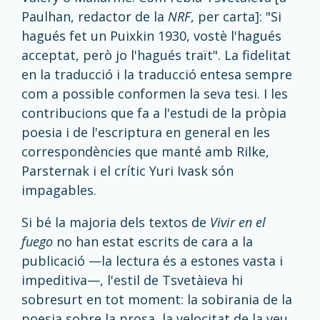
Paulhan, redactor de la
NRF
, per carta]: "Si
hagués fet un Puixkin 1930, vostè l'hagués
acceptat, però jo l'hagués traït". La fidelitat
en la traducció i la traducció entesa sempre
com a possible conformen la seva tesi. I les
contribucions que fa a l'estudi de la pròpia
poesia i de l'escriptura en general en les
correspondències que manté amb Rilke,
Parsternak i el crític Yuri Ivask són
impagables.
Si bé la majoria dels textos de
Vivir en el
fuego
no han estat escrits de cara a la
publicació —la lectura és a estones vasta i
impeditiva—, l'estil de Tsvetàieva hi
sobresurt en tot moment: la sobirania de la
poesia sobre la prosa, la velocitat de la veu