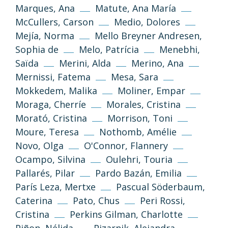
Marques, Ana
Matute, Ana María
Información y normas
McCullers, Carson
Medio, Dolores
Mejía, Norma
Mello Breyner Andresen,
Sophia de
Melo, Patrícia
Menebhi,
Saïda
Merini, Alda
Merino, Ana
Mernissi, Fatema
Mesa, Sara
Mokkedem, Malika
Moliner, Empar
Moraga, Cherríe
Morales, Cristina
Morató, Cristina
Morrison, Toni
Política de privacidad
Aviso legal
Moure, Teresa
Nothomb, Amélie
Novo, Olga
O'Connor, Flannery
Política de cookies
Ocampo, Silvina
Oulehri, Touria
Pallarés, Pilar
Pardo Bazán, Emilia
París Leza, Mertxe
Pascual Söderbaum,
Desenvolupament web
Estudi Llimona
Caterina
Pato, Chus
Peri Rossi,
Cristina
Perkins Gilman, Charlotte