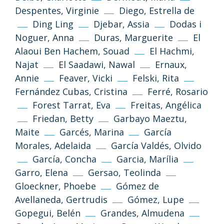
Despentes, Virginie
Diego, Estrella de
Ding Ling
Djebar, Assia
Dodas i
Noguer, Anna
Duras, Marguerite
El
Alaoui Ben Hachem, Souad
El Hachmi,
Najat
El Saadawi, Nawal
Ernaux,
Annie
Feaver, Vicki
Felski, Rita
Fernández Cubas, Cristina
Ferré, Rosario
Forest Tarrat, Eva
Freitas, Angélica
Friedan, Betty
Garbayo Maeztu,
Maite
Garcés, Marina
García
Morales, Adelaida
García Valdés, Olvido
García, Concha
Garcia, Marília
Garro, Elena
Gersao, Teolinda
Gloeckner, Phoebe
Gómez de
Avellaneda, Gertrudis
Gómez, Lupe
Gopegui, Belén
Grandes, Almudena