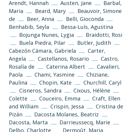
Arendt, Hannah
Austen, Jane
Barbal,
Maria
Beard, Mary
Beauvoir, Simone
de
Beer, Anna
Belli, Gioconda
Benhabib, Seyla
Bessa-Luís, Agustina
Bojunga Nunes, Lygia
Braidotti, Rosi
Buela Piedra, Pilar
Butler, Judith
Cabezón Cámara, Gabriela
Carter,
Angela
Castellanos, Rosario
Castro,
Rosalía de
Caterina Albert
Cavalieri,
Paola
Chami, Yasmine
Chiziane,
Paulina
Chopin, Kate
Churchill, Caryl
Cisneros, Sandra
Cixous, Hélène
Colette
Couceiro, Emma
Craft, Ellen
and William
Crispin, Jessa
Cristina de
Pizán
Dacosta Molanes, Beatriz
Dacosta, Marta
Darrieussecq, Marie
Delbo, Charlotte
Dermoût, Maria