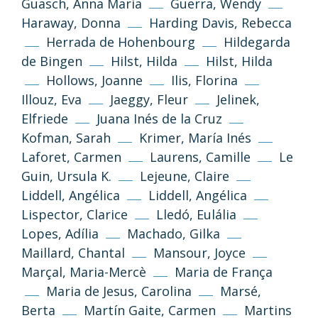
Guasch, Anna Maria
Guerra, Wendy
Haraway, Donna
Harding Davis, Rebecca
Herrada de Hohenbourg
Hildegarda
de Bingen
Hilst, Hilda
Hilst, Hilda
Hollows, Joanne
Ilis, Florina
Illouz, Eva
Jaeggy, Fleur
Jelinek,
Elfriede
Juana Inés de la Cruz
Kofman, Sarah
Krimer, María Inés
Laforet, Carmen
Laurens, Camille
Le
Guin, Ursula K.
Lejeune, Claire
Liddell, Angélica
Liddell, Angélica
(CC-BY-NC-SA 3.0)
Lispector, Clarice
Lledó, Eulália
Volver arriba
Lopes, Adília
Machado, Gilka
Si no se indica lo contrario, los textos,
Maillard, Chantal
Mansour, Joyce
imágenes y diseño de esta web se publican
Marçal, Maria-Mercè
Maria de França
bajo licencia Creative Common 3.0 de
Reconocimiento-NoComercial-
Maria de Jesus, Carolina
Marsé,
CompartirIgual
Berta
Martín Gaite, Carmen
Martins