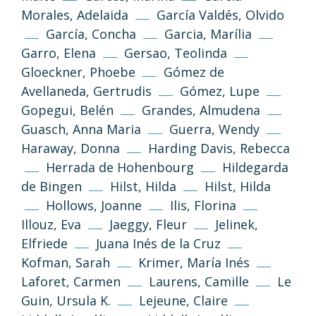
Morales, Adelaida
García Valdés, Olvido
García, Concha
Garcia, Marília
Garro, Elena
Gersao, Teolinda
Gloeckner, Phoebe
Gómez de
Avellaneda, Gertrudis
Gómez, Lupe
Gopegui, Belén
Grandes, Almudena
Guasch, Anna Maria
Guerra, Wendy
Haraway, Donna
Harding Davis, Rebecca
Herrada de Hohenbourg
Hildegarda
de Bingen
Hilst, Hilda
Hilst, Hilda
Hollows, Joanne
Ilis, Florina
Illouz, Eva
Jaeggy, Fleur
Jelinek,
Elfriede
Juana Inés de la Cruz
Kofman, Sarah
Krimer, María Inés
Laforet, Carmen
Laurens, Camille
Le
Guin, Ursula K.
Lejeune, Claire