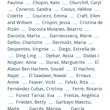
Paulina
Chopin, Kate
Churchill, Caryl
Cisneros, Sandra
Cixous, Hélène
Colette
Couceiro, Emma
Craft, Ellen
and William
Crispin, Jessa
Cristina de
Pizán
Dacosta Molanes, Beatriz
Dacosta, Marta
Darrieussecq, Marie
Delbo, Charlotte
Dermoût, Maria
Despentes, Virginie
Diego, Estrella de
Ding Ling
Djebar, Assia
Dodas i
Noguer, Anna
Duras, Marguerite
El
Alaoui Ben Hachem, Souad
El Hachmi,
Najat
El Saadawi, Nawal
Ernaux,
Annie
Feaver, Vicki
Felski, Rita
Fernández Cubas, Cristina
Ferré, Rosario
Forest Tarrat, Eva
Freitas, Angélica
Friedan, Betty
Garbayo Maeztu,
Maite
Garcés, Marina
García