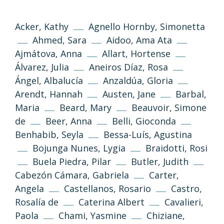
Acker, Kathy
Agnello Hornby, Simonetta
Ahmed, Sara
Aidoo, Ama Ata
Ajmátova, Anna
Allart, Hortense
Álvarez, Julia
Aneiros Díaz, Rosa
Ángel, Albalucía
Anzaldúa, Gloria
Arendt, Hannah
Austen, Jane
Barbal,
Maria
Beard, Mary
Beauvoir, Simone
de
Beer, Anna
Belli, Gioconda
Benhabib, Seyla
Bessa-Luís, Agustina
Bojunga Nunes, Lygia
Braidotti, Rosi
Buela Piedra, Pilar
Butler, Judith
Cabezón Cámara, Gabriela
Carter,
Angela
Castellanos, Rosario
Castro,
Rosalía de
Caterina Albert
Cavalieri,
Paola
Chami, Yasmine
Chiziane,