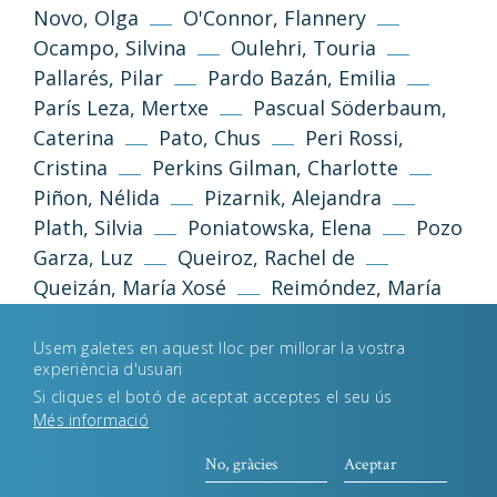
Novo, Olga
O'Connor, Flannery
Ocampo, Silvina
Oulehri, Touria
Política de privacidad
Aviso legal
Pallarés, Pilar
Pardo Bazán, Emilia
París Leza, Mertxe
Pascual Söderbaum,
Política de cookies
Caterina
Pato, Chus
Peri Rossi,
Cristina
Perkins Gilman, Charlotte
Piñon, Nélida
Pizarnik, Alejandra
Desenvolupament web
Estudi Llimona
Plath, Silvia
Poniatowska, Elena
Pozo
Garza, Luz
Queiroz, Rachel de
Queizán, María Xosé
Reimóndez, María
Rhys, Jean
Riera, Carme
Rodoreda, Mercè
Rodríguez, Claudia
Usem galetes en aquest lloc per millorar la vostra
experiència d'usuari
Rodríguez, Eider
Roig, Montserrat
Si cliques el botó de aceptat acceptes el seu ús
Romaní, Ana
Roudinesco, Élisabeth
Més informació
Russell, Legacy
Ruști, Doina
Safo
Sagan, Françoise
Saint-Point, Valentine
No, gràcies
Aceptar
de
Sand, George
Sant-Celoni i