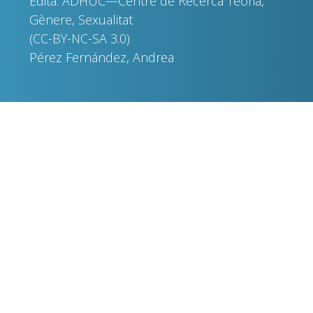
Edita: ADHUC—Centre de Recerca Teoria,
Gènere, Sexualitat
(CC-BY-NC-SA 3.0)
Pérez Fernández, Andrea