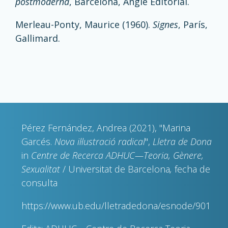
postmoderna
, Barcelona, Angle Editorial.
Merleau-Ponty, Maurice (1960).
Signes
, París,
Gallimard.
Pérez Fernández, Andrea (2021), "Marina
Garcés.
Nova il·lustració radical
",
Lletra de Dona
in
Centre de Recerca ADHUC—Teoria, Gènere,
Sexualitat
/ Universitat de Barcelona
,
fecha de
consulta
https://www.ub.edu/lletradedona/esnode/901