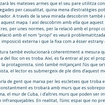
arà les mateixes armes que el seu pare utilitza contr
egades per casualitat, quina mena d’estratègies p
ador. A través de la seva mirada descobrim també 
 aquest mapa. I així descobrim amb ella que aquest
tres, per unes normes, per la relació amb el propi co
a relació amb el nom “propi” es veurà problematitza
imposició externa i que la fixa com a ésser estrany
iptura també evolucionarà coherentment a mesura qu
 del lloc on es troba. Així, es fa entrar al joc el p
 la protagonista, sinó també mitjançant l’ús que se’n
ista, el lector es submergeix de ple dins d’aquest m
rla de gent que marxa per les escletxes que troba 
constantment es trobarà amb murs que es sobreposen
na, el mur de Cuba, i d’altres murs que poden ser i
infranquejables. En realitat, l’únic espai que no pre