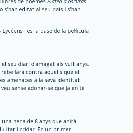
ls llibres de poemes
Platea a oscuras
 s’han editat al seu país i s’han
ycéens i és la base de la pel·lícula
l seu diari d’amagat als vuit anys.
 rebel·larà contra aquells que el
es amenaces a la seva identitat
 veu sense adonar-se que ja en té
s una nena de 8 anys que anirà
luitar i cridar. En un primer