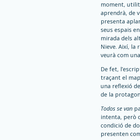
moment, utilitz
aprendrà, de v
presenta aplan
seus espais en
mirada dels al
Nieve. Així, l
veurà com una 
De fet, l’escr
traçant el mapa
una reflexió de
de la protagon
Todos se van
pa
intenta, però 
condició de do
presenten com 