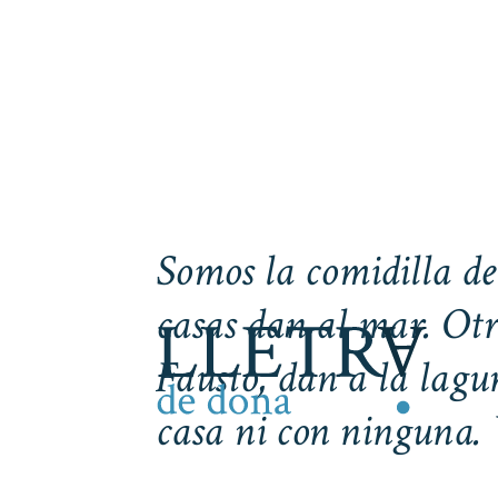
Somos la comidilla de
casas dan al mar. Otr
Fausto, dan a la lag
casa ni con ninguna. 