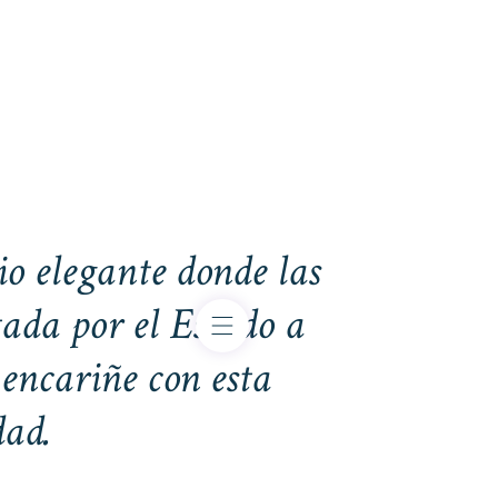
io elegante donde las
tada por el Estado a
encariñe con esta
dad.