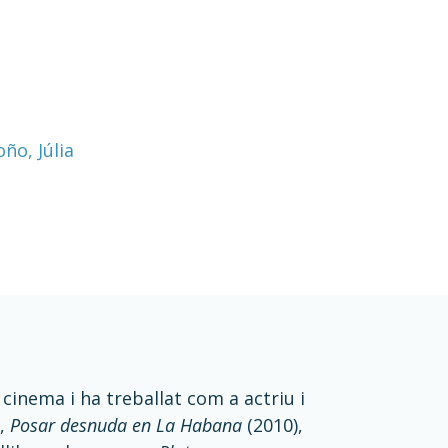
ño, Júlia
inema i ha treballat com a actriu i
),
Posar desnuda en La Habana
(2010),