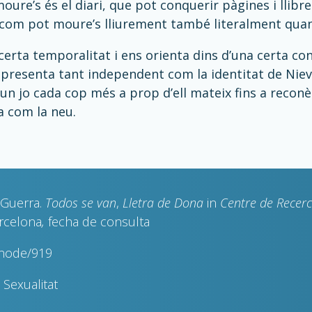
oure’s és el diari, que pot conquerir pàgines i llibr
com pot moure’s lliurement també literalment quan 
 certa temporalitat i ens orienta dins d’una certa co
s presenta tant independent com la identitat de Niev
’un jo cada cop més a prop d’ell mateix fins a reconèi
a com la neu.
Guerra.
Todos se van
,
Lletra de Dona
in
Centre de Rece
arcelona
,
fecha de consulta
snode/919
Sexualitat