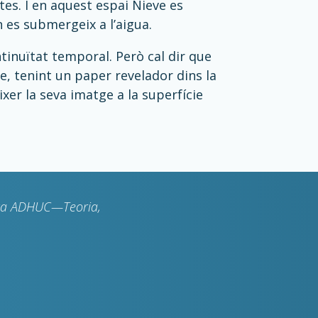
etes. I en aquest espai Nieve es
es submergeix a l’aigua.
ntinuïtat temporal. Però cal dir que
e, tenint un paper revelador dins la
xer la seva imatge a la superfície
rca ADHUC—Teoria,