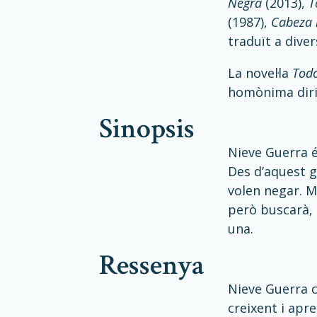
Negra
(2013),
T
(1987),
Cabeza 
traduït a diver
La novel·la
Todo
homònima dirig
sinopsis
Nieve Guerra é
Des d’aquest ge
volen negar. M
però buscarà, 
una.
ressenya
Nieve Guerra c
creixent i apre