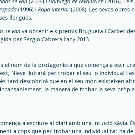
odos se van
(2006) i
Domingo de revolución
(2016); i e
rapada
(1996) i
Ropa interior
(2008). Les seves obres no
ses llengües.
s se van
va obtenir els premis Bruguera i Carbet des L
ida per Sergio Cabrera l’any 2013.
s el nom de la protagonista que comença a escriure e
st, Nieve lluitarà per trobar el seu jo individual i es
és tard descobrirà que en el seu món existeixen altr
incansablement, la manera de trobar la seva pròpia
omença a escriure al diari amb una intuïció sàvia. É
nent a cops que per trobar una individualitat ha de l