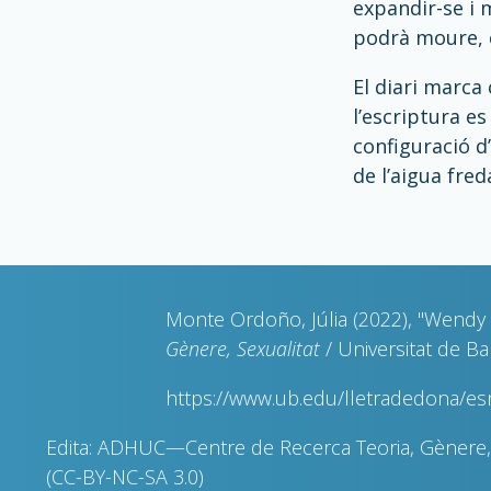
expandir-se i m
podrà moure, 
El diari marca
l’escriptura e
configuració d
de l’aigua fred
Monte Ordoño, Júlia (2022), "Wendy 
Gènere, Sexualitat
/ Universitat de B
https://www.ub.edu/lletradedona/e
Edita: ADHUC—Centre de Recerca Teoria, Gènere, 
(CC-BY-NC-SA 3.0)