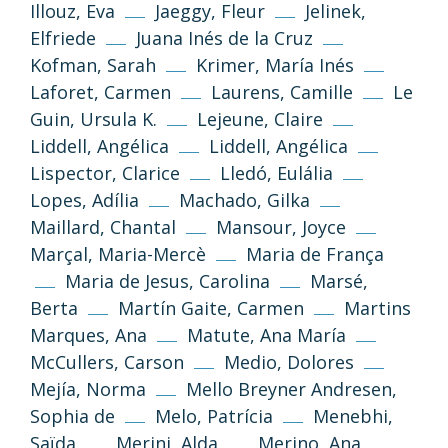
Illouz, Eva
Jaeggy, Fleur
Jelinek,
Elfriede
Juana Inés de la Cruz
Kofman, Sarah
Krimer, María Inés
Laforet, Carmen
Laurens, Camille
Le
(CC-BY-NC-SA 3.0)
Guin, Ursula K.
Lejeune, Claire
Volver arriba
Liddell, Angélica
Liddell, Angélica
Si no se indica lo contrario, los textos,
Lispector, Clarice
Lledó, Eulália
imágenes y diseño de esta web se publican
Lopes, Adília
Machado, Gilka
bajo licencia Creative Common 3.0 de
Reconocimiento-NoComercial-
Maillard, Chantal
Mansour, Joyce
CompartirIgual
Marçal, Maria-Mercè
Maria de França
Maria de Jesus, Carolina
Marsé,
Información y normas
Berta
Martín Gaite, Carmen
Martins
Marques, Ana
Matute, Ana María
McCullers, Carson
Medio, Dolores
Mejía, Norma
Mello Breyner Andresen,
Sophia de
Melo, Patrícia
Menebhi,
Saïda
Merini, Alda
Merino, Ana