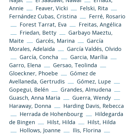
Najat
El Saadawi, Nawal
Ernaux,
Annie
Feaver, Vicki
Felski, Rita
Fernández Cubas, Cristina
Ferré, Rosario
Forest Tarrat, Eva
Freitas, Angélica
Friedan, Betty
Garbayo Maeztu,
Maite
Garcés, Marina
García
Morales, Adelaida
García Valdés, Olvido
García, Concha
Garcia, Marília
Garro, Elena
Gersao, Teolinda
Gloeckner, Phoebe
Gómez de
Avellaneda, Gertrudis
Gómez, Lupe
Gopegui, Belén
Grandes, Almudena
Guasch, Anna Maria
Guerra, Wendy
Haraway, Donna
Harding Davis, Rebecca
Herrada de Hohenbourg
Hildegarda
de Bingen
Hilst, Hilda
Hilst, Hilda
Hollows, Joanne
Ilis, Florina