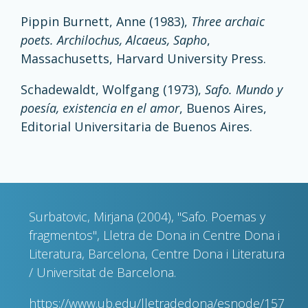
Pippin Burnett, Anne (1983),
Three archaic
poets. Archilochus, Alcaeus, Sapho
,
Massachusetts, Harvard University Press.
Schadewaldt, Wolfgang (1973),
Safo. Mundo y
poesía, existencia en el amor
, Buenos Aires,
Editorial Universitaria de Buenos Aires.
Surbatovic, Mirjana (2004), "Safo. Poemas y
fragmentos", Lletra de Dona in Centre Dona i
Literatura, Barcelona, Centre Dona i Literatura
/ Universitat de Barcelona.
https://www.ub.edu/lletradedona/esnode/157