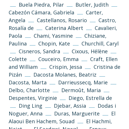
Buela Piedra, Pilar
Butler, Judith
Cabezón Cámara, Gabriela
Carter,
Angela
Castellanos, Rosario
Castro,
Rosalía de
Caterina Albert
Cavalieri,
Paola
Chami, Yasmine
Chiziane,
Paulina
Chopin, Kate
Churchill, Caryl
Cisneros, Sandra
Cixous, Hélène
Colette
Couceiro, Emma
Craft, Ellen
and William
Crispin, Jessa
Cristina de
Pizán
Dacosta Molanes, Beatriz
Dacosta, Marta
Darrieussecq, Marie
Delbo, Charlotte
Dermoût, Maria
Despentes, Virginie
Diego, Estrella de
Ding Ling
Djebar, Assia
Dodas i
Noguer, Anna
Duras, Marguerite
El
Alaoui Ben Hachem, Souad
El Hachmi,