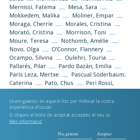
Mernissi, Fatema
Mesa, Sara
Mokkedem, Malika
Moliner, Empar
Política de privacidad
Aviso legal
Moraga, Cherríe
Morales, Cristina
Morató, Cristina
Morrison, Toni
Política de cookies
Moure, Teresa
Nothomb, Amélie
Novo, Olga
O'Connor, Flannery
Ocampo, Silvina
Oulehri, Touria
Desenvolupament web
Estudi Llimona
Pallarés, Pilar
Pardo Bazán, Emilia
París Leza, Mertxe
Pascual Söderbaum,
Caterina
Pato, Chus
Peri Rossi,
Cristina
Perkins Gilman, Charlotte
Piñon, Nélida
Pizarnik, Alejandra
Usem galetes en aquest lloc per millorar la vostra
experiència d'usuari
Plath, Silvia
Poniatowska, Elena
Pozo
Si cliques el botó de aceptat acceptes el seu ús
Garza, Luz
Queiroz, Rachel de
Més informació
Queizán, María Xosé
Reimóndez, María
Rhys, Jean
Riera, Carme
No, gràcies
Aceptar