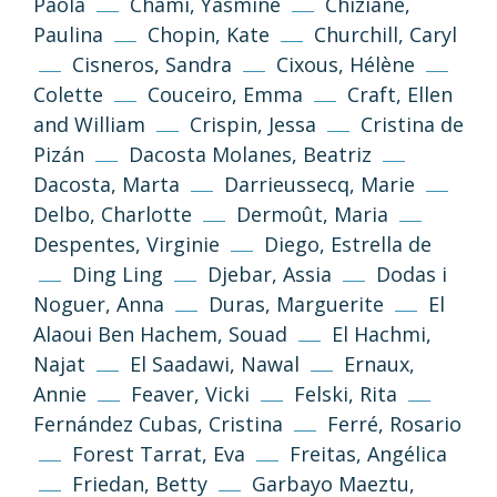
Paola
Chami, Yasmine
Chiziane,
Paulina
Chopin, Kate
Churchill, Caryl
Cisneros, Sandra
Cixous, Hélène
Colette
Couceiro, Emma
Craft, Ellen
and William
Crispin, Jessa
Cristina de
Pizán
Dacosta Molanes, Beatriz
Dacosta, Marta
Darrieussecq, Marie
Delbo, Charlotte
Dermoût, Maria
Despentes, Virginie
Diego, Estrella de
Ding Ling
Djebar, Assia
Dodas i
Noguer, Anna
Duras, Marguerite
El
Alaoui Ben Hachem, Souad
El Hachmi,
Najat
El Saadawi, Nawal
Ernaux,
Annie
Feaver, Vicki
Felski, Rita
Fernández Cubas, Cristina
Ferré, Rosario
Forest Tarrat, Eva
Freitas, Angélica
Friedan, Betty
Garbayo Maeztu,