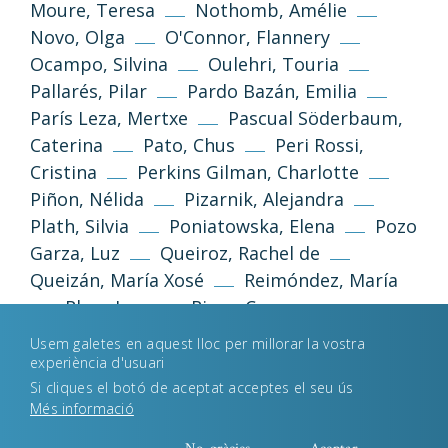
Moure, Teresa
Nothomb, Amélie
Novo, Olga
O'Connor, Flannery
Ocampo, Silvina
Oulehri, Touria
Pallarés, Pilar
Pardo Bazán, Emilia
Política de privacidad
Aviso legal
París Leza, Mertxe
Pascual Söderbaum,
Política de cookies
Caterina
Pato, Chus
Peri Rossi,
Cristina
Perkins Gilman, Charlotte
Piñon, Nélida
Pizarnik, Alejandra
Desenvolupament web
Estudi Llimona
Plath, Silvia
Poniatowska, Elena
Pozo
Garza, Luz
Queiroz, Rachel de
Queizán, María Xosé
Reimóndez, María
Rhys, Jean
Riera, Carme
Rodoreda, Mercè
Rodríguez, Claudia
Usem galetes en aquest lloc per millorar la vostra
Rodríguez, Eider
Roig, Montserrat
experiència d'usuari
Romaní, Ana
Roudinesco, Élisabeth
Si cliques el botó de aceptat acceptes el seu ús
Més informació
Russell, Legacy
Ruști, Doina
Safo
Sagan, Françoise
Saint-Point, Valentine