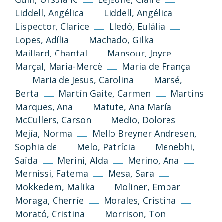
Liddell, Angélica
Liddell, Angélica
Lispector, Clarice
Lledó, Eulália
Lopes, Adília
Machado, Gilka
Maillard, Chantal
Mansour, Joyce
(CC-BY-NC-SA 3.0)
Marçal, Maria-Mercè
Maria de França
Volver arriba
Maria de Jesus, Carolina
Marsé,
Si no se indica lo contrario, los textos,
Berta
Martín Gaite, Carmen
Martins
imágenes y diseño de esta web se publican
Marques, Ana
Matute, Ana María
bajo licencia Creative Common 3.0 de
McCullers, Carson
Medio, Dolores
Reconocimiento-NoComercial-
CompartirIgual
Mejía, Norma
Mello Breyner Andresen,
Sophia de
Melo, Patrícia
Menebhi,
Saïda
Merini, Alda
Merino, Ana
Información y normas
Mernissi, Fatema
Mesa, Sara
Mokkedem, Malika
Moliner, Empar
Moraga, Cherríe
Morales, Cristina
Morató, Cristina
Morrison, Toni