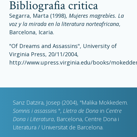
bibliografia critica
Segarra, Marta (1998),
Mujeres magrebíes. La
voz y la mirada en la literatura norteafricana
,
Barcelona, Icaria.
"Of Dreams and Assassins", University of
Virginia Press, 20/11/2004,
http://www.upress.virginia.edu/books/mokedde
Sanz Datzira, Josep (2004), "Malika Mokkedem.
Somnis i assassins
",
Lletra de Dona
in
Centre
Dona i Literatura
, Barcelona, Centre Dona i
Literatura / Universitat de Barcelona.