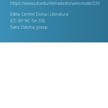
https://www.ub.edu/lletradedona/esnode/220
Edita: Centre Dona i Literatura
(CC-BY-NC-SA 3.0)
Sanz Datzira, Josep