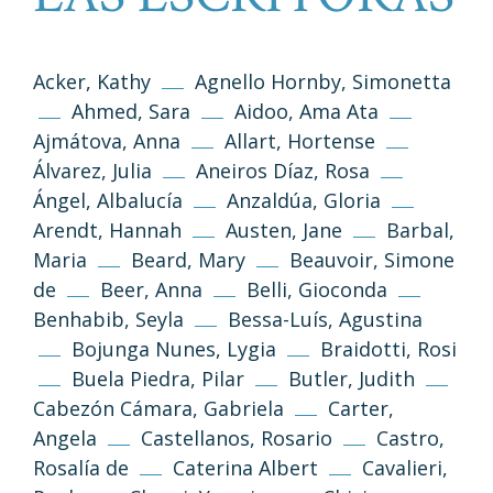
Acker, Kathy
Agnello Hornby, Simonetta
Ahmed, Sara
Aidoo, Ama Ata
Ajmátova, Anna
Allart, Hortense
Álvarez, Julia
Aneiros Díaz, Rosa
Ángel, Albalucía
Anzaldúa, Gloria
Arendt, Hannah
Austen, Jane
Barbal,
Maria
Beard, Mary
Beauvoir, Simone
de
Beer, Anna
Belli, Gioconda
Benhabib, Seyla
Bessa-Luís, Agustina
Bojunga Nunes, Lygia
Braidotti, Rosi
Buela Piedra, Pilar
Butler, Judith
Cabezón Cámara, Gabriela
Carter,
Angela
Castellanos, Rosario
Castro,
Rosalía de
Caterina Albert
Cavalieri,