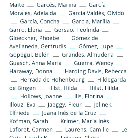
Maite
Garcés, Marina
García
Morales, Adelaida
García Valdés, Olvido
García, Concha
Garcia, Marília
Garro, Elena
Gersao, Teolinda
Gloeckner, Phoebe
Gómez de
Avellaneda, Gertrudis
Gómez, Lupe
Gopegui, Belén
Grandes, Almudena
Guasch, Anna Maria
Guerra, Wendy
Haraway, Donna
Harding Davis, Rebecca
Herrada de Hohenbourg
Hildegarda
de Bingen
Hilst, Hilda
Hilst, Hilda
Hollows, Joanne
Ilis, Florina
Illouz, Eva
Jaeggy, Fleur
Jelinek,
Elfriede
Juana Inés de la Cruz
Kofman, Sarah
Krimer, María Inés
Laforet, Carmen
Laurens, Camille
Le
Guin, Ursula K.
Lejeune, Claire