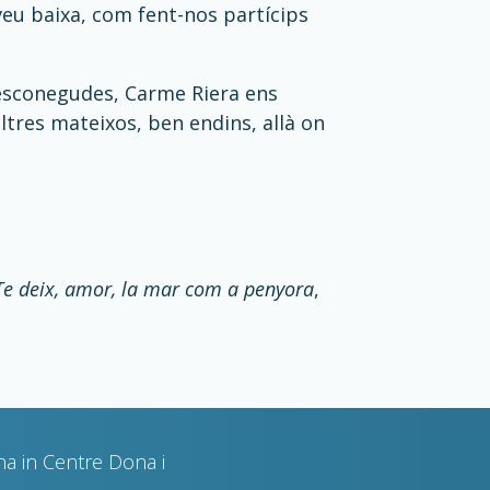
 veu baixa, com fent-nos partícips
desconegudes, Carme Riera ens
tres mateixos, ben endins, allà on
Te deix, amor, la mar com a penyora
,
na in Centre Dona i