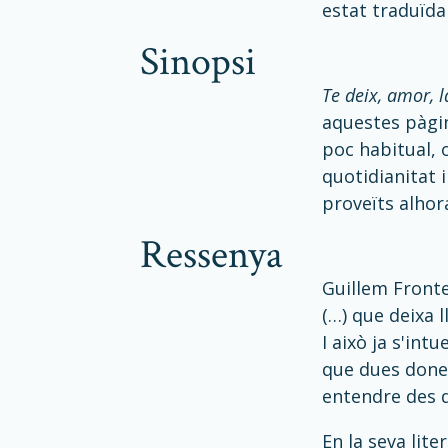
estat traduïda a
sinopsi
Te deix, amor,
aquestes pàgin
poc habitual, 
quotidianitat i
proveïts alhor
ressenya
Guillem Fronte
(…) que deixa l
I això ja s'int
que dues done
entendre des d
En la seva lite