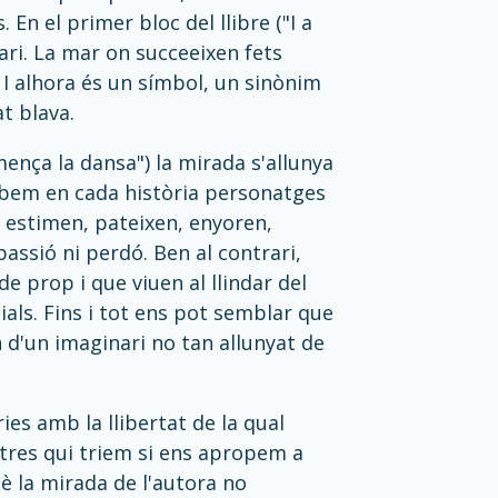
En el primer bloc del llibre ("I a
ari. La mar on succeeixen fets
 I alhora és un símbol, un sinònim
at blava.
mença la dansa") la mirada s'allunya
obem en cada història personatges
 estimen, pateixen, enyoren,
assió ni perdó. Ben al contrari,
 prop i que viuen al llindar del
als. Fins i tot ens pot semblar que
n d'un imaginari no tan allunyat de
es amb la llibertat de la qual
ltres qui triem si ens apropem a
è la mirada de l'autora no