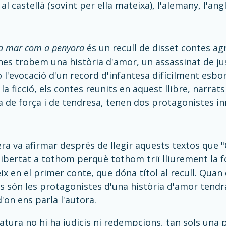
l castellà (sovint per ella mateixa), l'alemany, l'anglès
 la mar com a penyora
és un recull de disset contes ag
es trobem una història d'amor, un assassinat de jus
o l'evocació d'un record d'infantesa difícilment esbo
 la ficció, els contes reunits en aquest llibre, narra
a de força i de tendresa, tenen dos protagonistes inn
ra va afirmar després de llegir aquests textos que "
libertat a tothom perquè tothom triï lliurement la fo
ueix en el primer conte, que dóna títol al recull. Quan
s són les protagonistes d'una història d'amor tend
'on ens parla l'autora.
ratura no hi ha judicis ni redempcions, tan sols una 