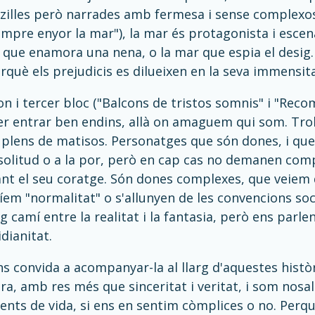
nzilles però narrades amb fermesa i sense complexos. 
empre enyor la mar"), la mar és protagonista i escen
r que enamora una nena, o la mar que espia el desig.
erquè els prejudicis es dilueixen en la seva immensit
on i tercer bloc ("Balcons de tristos somnis" i "Reco
per entrar ben endins, allà on amaguem qui som. Tr
 plens de matisos. Personatges que són dones, i que
 solitud o a la por, però en cap cas no demanen comp
t el seu coratge. Són dones complexes, que veiem de
m "normalitat" o s'allunyen de les convencions soci
g camí entre la realitat i la fantasia, però ens parle
dianitat.
s convida a acompanyar-la al llarg d'aquestes històri
ra, amb res més que sinceritat i veritat, i som nosa
nts de vida, si ens en sentim còmplices o no. Perqu