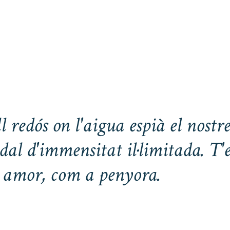
 redós on l'aigua espià el nostre
dal d'immensitat il·limitada. T'
x, amor, com a penyora.