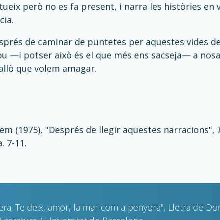
tueix però no es fa present, i narra les històries en
cia.
esprés de caminar de puntetes per aquestes vides 
u —i potser això és el que més ens sacseja— a nosal
llò que volem amagar.
lem (1975), "Després de llegir aquestes narracions",
. 7-11.
iera. Te deix, amor, la mar com a penyora", Lletra de Do