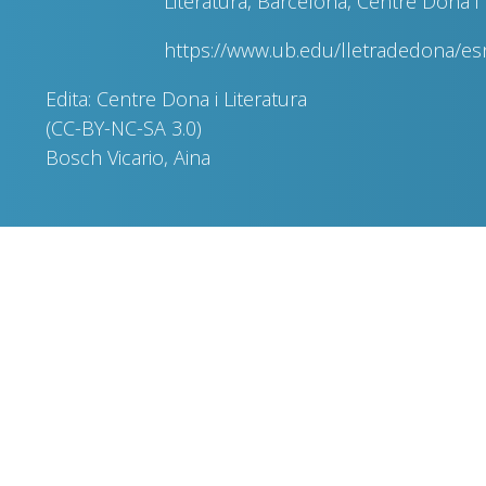
Literatura, Barcelona, Centre Dona i 
https://www.ub.edu/lletradedona/e
Edita: Centre Dona i Literatura
(CC-BY-NC-SA 3.0)
Bosch Vicario, Aina