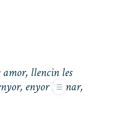
 amor, llencin les
enyor, enyor la mar,