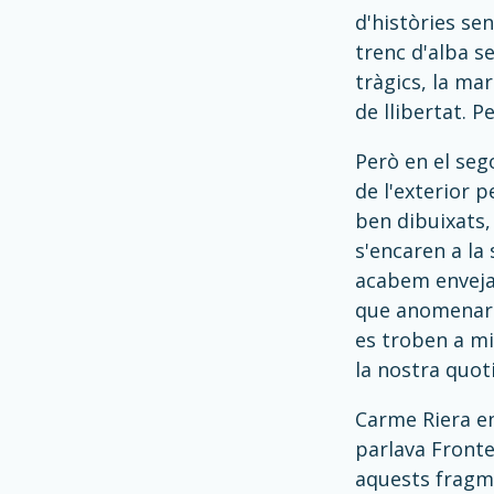
d'històries se
trenc d'alba s
tràgics, la ma
de llibertat. P
Però en el seg
de l'exterior 
ben dibuixats,
s'encaren a la
acabem envejan
que anomenaríe
es troben a mi
la nostra quoti
Carme Riera en
parlava Fronte
aquests fragme