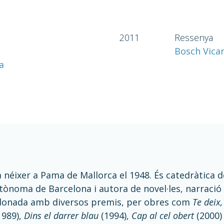
2011
Ressenya
Bosch Vicar
a
 néixer a Pama de Mallorca el 1948. És catedràtica d
ònoma de Barcelona i autora de novel·les, narració cu
donada amb diversos premis, per obres com
Te deix
1989),
Dins el darrer blau
(1994),
Cap al cel obert
(2000)