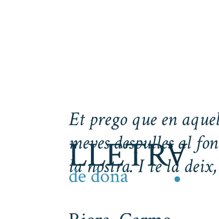
Et prego que en aquell
meves despulles al fon
la nostra. I te la dei