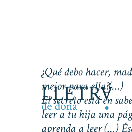
¿Qué debo hacer, madr
mejor para ella?(…)
El secreto está en sabe
leer a tu hija una pág
aprenda a leer (…) Ése 