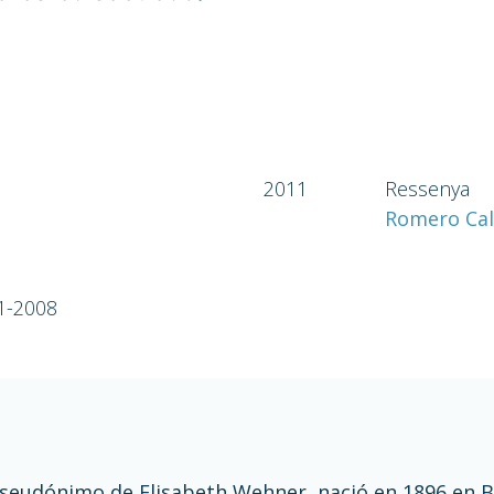
2011
Ressenya
Romero Cale
41-2008
seudónimo de Elisabeth Wehner, nació en 1896 en B