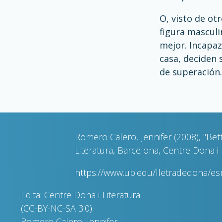
O, visto de ot
figura masculi
mejor. Incapaz
casa, deciden 
de superación.
Romero Calero, Jennifer (2008), "Bet
Literatura, Barcelona, Centre Dona i 
https://www.ub.edu/lletradedona/e
Edita: Centre Dona i Literatura
(CC-BY-NC-SA 3.0)
Romero Calero, Jennifer