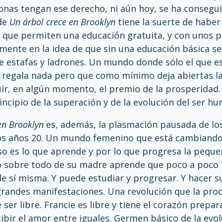
onas tengan ese derecho, ni aún hoy, se ha consegui
de
Un árbol crece en Brooklyn
tiene la suerte de habe
s que permiten una educación gratuita, y con unos 
mente en la idea de que sin una educación básica se
e estafas y ladrones. Un mundo donde sólo el que e
regala nada pero que como mínimo deja abiertas las
ir, en algún momento, el premio de la prosperidad.
incipio de la superación y de la evolución del ser h
 en Brooklyn
es, además, la plasmación pausada de lo
os años 20. Un mundo femenino que está cambiando
o es lo que aprende y por lo que progresa la pequeña
o sobre todo de su madre aprende que poco a poco 
e sí misma. Y puede estudiar y progresar. Y hacer s
randes manifestaciones. Una revolución que la proc
ser libre. Francie es libre y tiene el corazón prepa
ibir el amor entre iguales. Germen básico de la evol