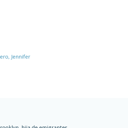
ro, Jennifer
rooklyn, hija de emigrantes