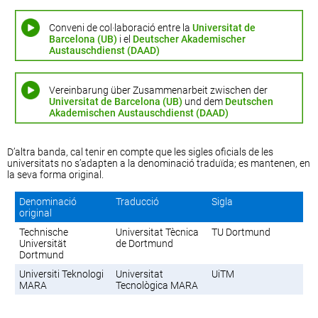
Conveni de col·laboració entre la
Universitat de
Barcelona (UB)
i el
Deutscher Akademischer
Austauschdienst (DAAD)
Vereinbarung über Zusammenarbeit zwischen der
Universitat de Barcelona (UB)
und dem
Deutschen
Akademischen Austauschdienst (DAAD)
D’altra banda, cal tenir en compte que les sigles oficials de les
universitats no s’adapten a la denominació traduïda; es mantenen, en
la seva forma original.
Denominació
Traducció
Sigla
original
Technische
Universitat Tècnica
TU Dortmund
Universität
de Dortmund
Dortmund
Universiti Teknologi
Universitat
UiTM
MARA
Tecnològica MARA