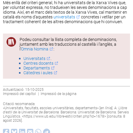
Més enllà del criteri general, hi ha universitats de la Xarxa Vives que,
per voluntat expressa, no tradueixen les seves denominacions a cap
idioma. Així, en el marc dels textos de la Xarxa Vives, cal mantenir en
català els noms d’aquestes
universitats
concretes i vetllar per un
tractament coherent de les altres denominacions que hi conviuen.
Podeu consultar la llista completa de denominacions,
juntament amb les traduccions al castellà i l’anglès, a
l’
Omnia Nomina
:
Universitats
.
Centres docents
Departaments
Càtedres i aules
Actualització: 15-10-2025
Impressió del capítol
|
Impressió de la pàgina
Citació recomanada:
«Universitats, facultats, escoles universitàries, departaments» [en línia]. A:
Llibre
d’estil de la Universitat de Barcelona.
Barcelona: Universitat de Barcelona. Serveis
Lingüístics. <
https://www.ub.edu/llibre-estil/criteri.php?id=1678
> [consulta: 8
agost 2026].