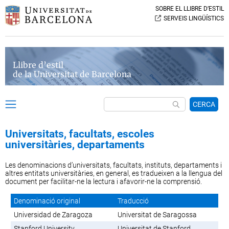
SOBRE EL LLIBRE D’ESTIL
SERVEIS LINGÜÍSTICS
Llibre d’estil
de la Universitat de Barcelona
CERCA
Universitats, facultats, escoles
universitàries, departaments
Les denominacions d’universitats, facultats, instituts, departaments i
altres entitats universitàries, en general, es tradueixen a la llengua del
document per facilitar-ne la lectura i afavorir-ne la comprensió.
Denominació original
Traducció
Universidad de Zaragoza
Universitat de Saragossa
Stanford University
Universitat de Stanford