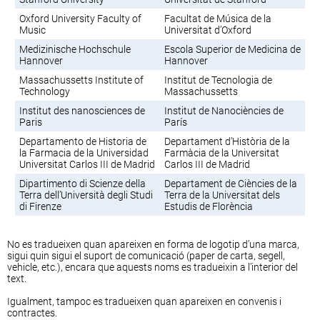
Oxford University Faculty of
Facultat de Música de la
Music
Universitat d’Oxford
Medizinische Hochschule
Escola Superior de Medicina de
Hannover
Hannover
Massachussetts Institute of
Institut de Tecnologia de
Technology
Massachussetts
Institut des nanosciences de
Institut de Nanociències de
Paris
París
Departamento de Historia de
Departament d’Història de la
la Farmacia de la Universidad
Farmàcia de la Universitat
Universitat Carlos III de Madrid
Carlos III de Madrid
Dipartimento di Scienze della
Departament de Ciències de la
Terra dell’Università degli Studi
Terra de la Universitat dels
di Firenze
Estudis de Florència
No es tradueixen quan apareixen en forma de logotip d’una marca,
sigui quin sigui el suport de comunicació (paper de carta, segell,
vehicle, etc.), encara que aquests noms es tradueixin a l’interior del
text.
Igualment, tampoc es tradueixen quan apareixen en convenis i
contractes.