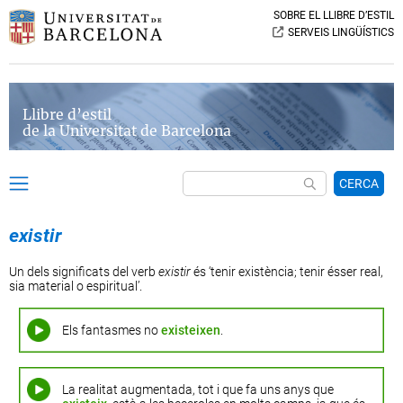
SOBRE EL LLIBRE D’ESTIL
SERVEIS LINGÜÍSTICS
Llibre d’estil
de la Universitat de Barcelona
CERCA
existir
Un dels significats del verb
existir
és ‘tenir existència; tenir ésser real,
sia material o espiritual’.
Els fantasmes no
existeixen
.
La realitat augmentada, tot i que fa uns anys que