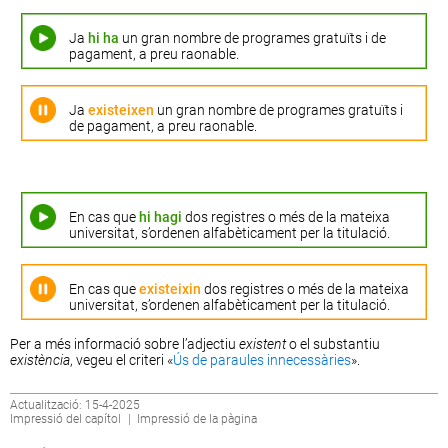
Ja
hi ha
un gran nombre de programes gratuïts i de
pagament, a preu raonable.
Ja
existeixen
un gran nombre de programes gratuïts i
de pagament, a preu raonable.
En cas que
hi hagi
dos registres o més de la mateixa
universitat, s’ordenen alfabèticament per la titulació.
En cas que
existeixin
dos registres o més de la mateixa
universitat, s’ordenen alfabèticament per la titulació.
Per a més informació sobre l’adjectiu
existent
o el substantiu
existència
, vegeu el criteri «
Ús de paraules innecessàries
».
Actualització: 15-4-2025
Impressió del capítol
|
Impressió de la pàgina