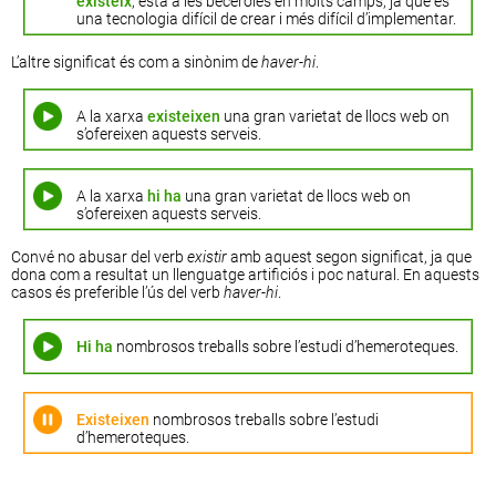
existeix
, està a les beceroles en molts camps, ja que és
una tecnologia difícil de crear i més difícil d’implementar.
L’altre significat és com a sinònim de
haver-hi
.
A la xarxa
existeixen
una gran varietat de llocs web on
s’ofereixen aquests serveis.
A la xarxa
hi ha
una gran varietat de llocs web on
s’ofereixen aquests serveis.
Convé no abusar del verb
existir
amb aquest segon significat, ja que
dona com a resultat un llenguatge artificiós i poc natural. En aquests
casos és preferible l’ús del verb
haver-hi
.
Hi ha
nombrosos treballs sobre l’estudi d’hemeroteques.
Existeixen
nombrosos treballs sobre l’estudi
d’hemeroteques.