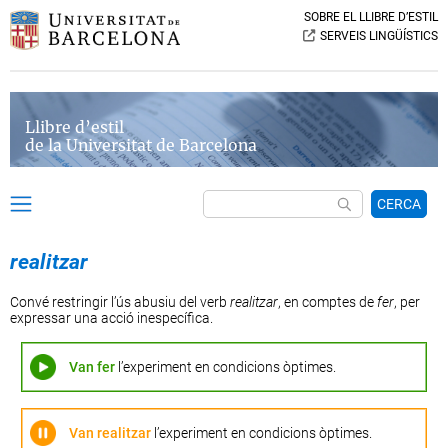
SOBRE EL LLIBRE D’ESTIL
SERVEIS LINGÜÍSTICS
Llibre d’estil
de la Universitat de Barcelona
CERCA
realitzar
Convé restringir l’ús abusiu del verb
realitzar
, en comptes de
fer
, per
expressar una acció inespecífica.
Van fer
l’experiment en condicions òptimes.
Van realitzar
l’experiment en condicions òptimes.