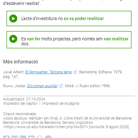
d’‘esdevenir realitat’.
L’acte d’investidura no
es va poder realitzar
.
Es
van fer
molts projectes, però només se’n
van realitzar
dos.
Més informació
Jané
, Albert.
El llenguatge
.
Tercera sèrie
. Barcelona: Edhasa, 1979,
pàg. 147.
Ruaix
, Josep.
Diccionari auxiliar
. Moià: J. Ruaix editor, 1996.
Actualització: 27-10-2024
Impressió del capítol
|
Impressió de la pàgina
Citació recomanada:
«Usos abusius:
realitzar
» [en línia]. A:
Llibre d’estil de la Universitat de Barcelona.
Barcelona: Universitat de Barcelona. Serveis Lingüístics.
<
https://www.ub.edu/llibre-estil/criteri.php?id=937
> [consulta: 8 agost 2026].