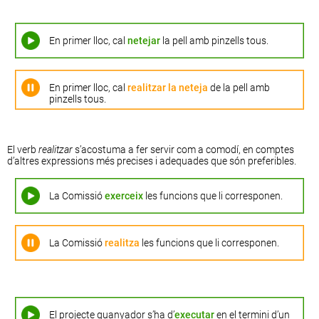
En primer lloc, cal
netejar
la pell amb pinzells tous.
En primer lloc, cal
realitzar la neteja
de la pell amb
pinzells tous.
El verb
realitzar
s’acostuma a fer servir com a comodí, en comptes
d’altres expressions més precises i adequades que són preferibles.
La Comissió
exerceix
les funcions que li corresponen.
La Comissió
realitza
les funcions que li corresponen.
El projecte guanyador s’ha d’
executar
en el termini d’un