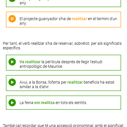
any.
El projecte guanyador s’ha de
realitzar
en el termini d’un
any.
Per tant, el verb
realitzar
s’ha de reservar, sobretot, per als significats
específics.
Va realitzar
la pel·lícula després de llegir l’estudi
antropològic de Maurice.
Avui, a la Borsa, l’oferta per
realitzar
beneficis ha estat
similar a la d’ahir.
La feina
em realitza
en tots els sentits.
També cal recordar que té una accepció pronominal, amb el significat