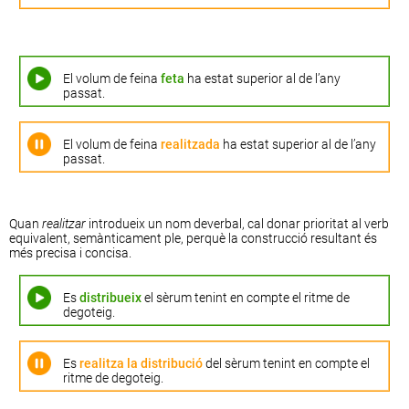
El volum de feina
feta
ha estat superior al de l’any
passat.
El volum de feina
realitzada
ha estat superior al de l’any
passat.
Quan
realitzar
introdueix un nom deverbal, cal donar prioritat al verb
equivalent, semànticament ple, perquè la construcció resultant és
més precisa i concisa.
Es
distribueix
el sèrum tenint en compte el ritme de
degoteig.
Es
realitza la distribució
del sèrum tenint en compte el
ritme de degoteig.