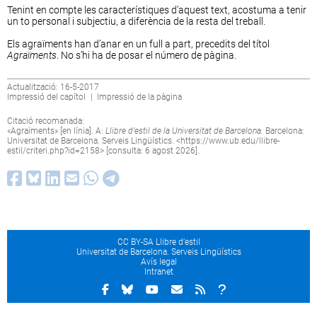
Tenint en compte les característiques d’aquest text, acostuma a tenir
un to personal i subjectiu, a diferència de la resta del treball.
Els agraïments han d’anar en un full a part, precedits del títol
Agraïments
. No s’hi ha de posar el número de pàgina.
Actualització: 16-5-2017
Impressió del capítol
|
Impressió de la pàgina
Citació recomanada:
«Agraïments» [en línia]. A:
Llibre d’estil de la Universitat de Barcelona.
Barcelona:
Universitat de Barcelona. Serveis Lingüístics. <
https://www.ub.edu/llibre-
estil/criteri.php?id=2158
> [consulta: 6 agost 2026].
CC BY-SA Llibre d’estil
Universitat de Barcelona. Serveis Lingüístics
Avís legal
Intranet