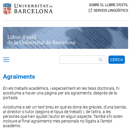
SOBRE EL LLIBRE D’ESTIL
SERVEIS LINGÜÍSTICS
Llibre d’estil
de la Universitat de Barcelona
CERCA
Agraïments
En els treballs acadèmics, i especialment en les tesis doctorals, hi
acostuma a haver una pàgina per als agraïments, després de la
portada.
Acostuma a ser un text breu en què es dona les gràcies, d’una banda,
al director o tutor (segons el tipus de treball) i, de l’altra, a les
persones que han ajudat l’autor en algun aspecte. També s’hi solen
incloure al final agraïments més personals no lligats a l’àmbit
acadèmic.