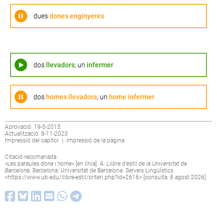
dues
dones enginyeres
dos
llevadors
; un
infermer
dos
homes llevadors
; un
home infermer
Aprovació: 19-5-2015
Actualització: 8-11-2023
Impressió del capítol
|
Impressió de la pàgina
Citació recomanada:
«Les paraules
dona
i
home
» [en línia]. A:
Llibre d’estil de la Universitat de
Barcelona.
Barcelona: Universitat de Barcelona. Serveis Lingüístics.
<
https://www.ub.edu/llibre-estil/criteri.php?id=2616
> [consulta: 8 agost 2026].