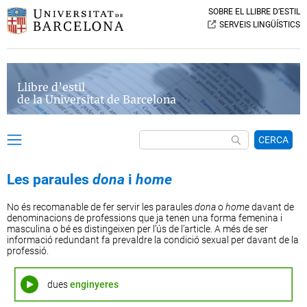
SOBRE EL LLIBRE D’ESTIL
SERVEIS LINGÜÍSTICS
Llibre d’estil
de la Universitat de Barcelona
CERCA
Les paraules
dona
i
home
No és recomanable de fer servir les paraules
dona
o
home
davant de
denominacions de professions que ja tenen una forma femenina i
masculina o bé es distingeixen per l’ús de l’article. A més de ser
informació redundant fa prevaldre la condició sexual per davant de la
professió.
dues
enginyeres